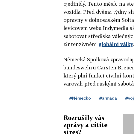
ojedinělý. Tento měsíc na ste
vozidla. Před dvěma týdny sh
opravny v dolnosaském Soltau
levicovém webu Indymedia sk
sabotovat střediska válečnýc
zintenzivnění
globální války
Německá Spolková zpravodajs
bundeswehru Carsten Breuer 
který plní funkci civilní ko
varovali před ruskými sabo
#Německo
#armáda
#voj
Rozrušily vás
zprávy a cítíte
stres?