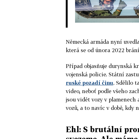
Německá armáda nyní uvedla,
která se od února 2022 brání
Případ objasňuje durynská kri
vojenská policie. Státní zast
ruské pozadí činu
. Sdělilo 
video, neboť podle všeho za
jsou vidět vozy v plamenech 
vozů, a to navíc v době, kdy n
Ehl: S brutální p
svezeme. Ale máme