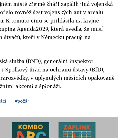
jném místě zřejmě žháři zapálili jiná vojenská
ořelo rovněž šest vojenských aut v areálu
. K tomuto činu se přihlásila na krajně
upina Agenda2029, která uvedla, že musí
h štváčů, kteří v Německu pracují na
.
ká služba (BND), generální inspektor
i Spolkový úřad na ochranu ústavy (BfD),
ntrarozvědky, v uplynulých měsících opakovaně
tážními akcemi a špionáží.
áci
#požár