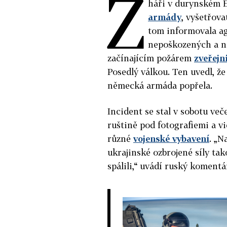
Ž
háři v durynském E
armády
, vyšetřova
tom informovala ag
nepoškozených a ná
začínajícím požárem
zveřejni
Posedlý válkou. Ten uvedl, že
německá armáda popřela.
Incident se stal v sobotu ve
ruštině pod fotografiemi a v
různé
vojenské vybavení
. „N
ukrajinské ozbrojené síly tak
spálili,“ uvádí ruský komentá