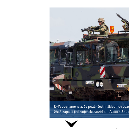
DPA poznamenala, že požár šesti nákladních voz
žháři zapálili jiná vojenská vozidla.
Autor ▪
Shut