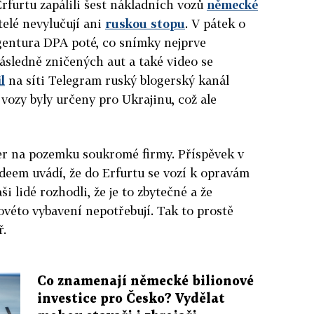
rfurtu zapálili šest nákladních vozů
německé
telé nevylučují ani
ruskou stopu
. V pátek o
entura DPA poté, co snímky nejprve
sledně zničených aut a také video se
l
na síti Telegram ruský blogerský kanál
 vozy byly určeny pro Ukrajinu, což ale
čer na pozemku soukromé firmy. Příspěvek v
ideem uvádí, že do Erfurtu se vozí k opravám
aši lidé rozhodli, že je to zbytečné a že
ovéto vybavení nepotřebují. Tak to prostě
ř.
Co znamenají německé bilionové
investice pro Česko? Vydělat