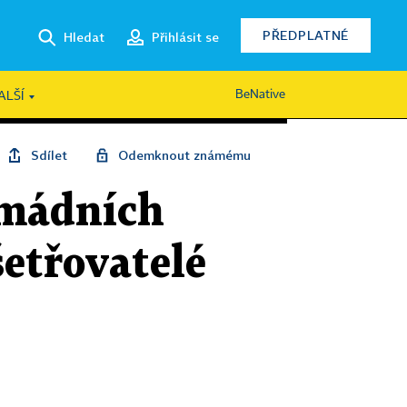
PŘEDPLATNÉ
Hledat
Přihlásit se
BeNative
ALŠÍ
Sdílet
Odemknout známému
rmádních
šetřovatelé