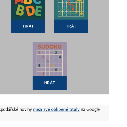
HRÁT
HRÁT
HRÁT
mezi své oblíbené tituly
ospodářské noviny
na Google