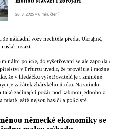
mohou stavaři i zbrojaři
28. 3. 2025 ▪ 6 min. čtení
 že nákladní vozy nechtěla předat Ukrajině,
 ruské invazi.
minální policie, do vyšetřování se ale zapojila i
upitelství v Erfurtu uvedlo, že prověřuje i možné
také, že v hledáčku vyšetřovatelů je i zmíněné
chycuje začátek žhářského útoku. Na snímku
a také začínající požár pod kabinou jednoho z
a místě ještě nejsou hasiči a policisté.
roměnou německé ekonomiky se
 jednu malou výhodu