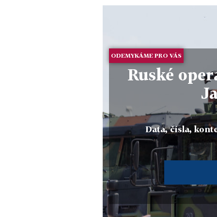
ODEMYKÁME PRO VÁS
Ruské opera
J
Data, čísla, konte