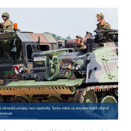
ů německé armády není ojedinělý. Tento měsíc na stejném místě zřejmě
terstock