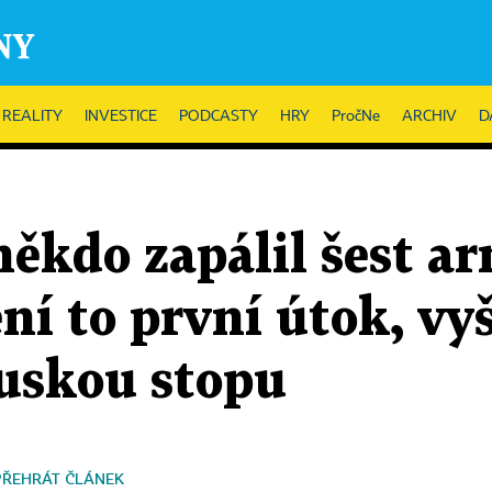
REALITY
INVESTICE
PODCASTY
HRY
PročNe
ARCHIV
D
ěkdo zapálil šest a
í to první útok, vy
ruskou stopu
PŘEHRÁT ČLÁNEK