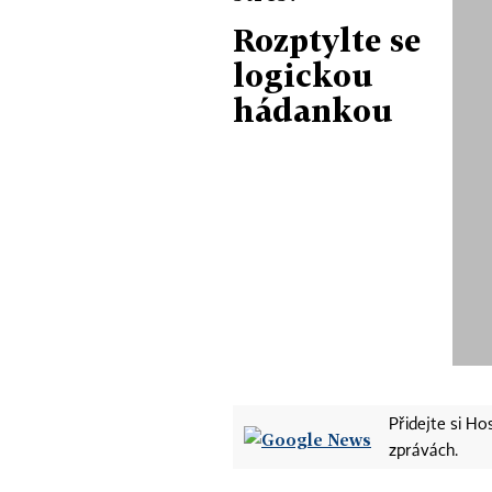
Rozptylte se
logickou
hádankou
Přidejte si H
zprávách.