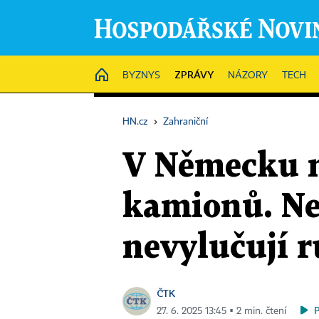
ZPRÁVY
HOME
BYZNYS
NÁZORY
TECH
HN.cz
›
Zahraniční
V Německu n
kamionů. Nen
nevylučují 
ČTK
27. 6. 2025 13:45 ▪ 2 min. čtení