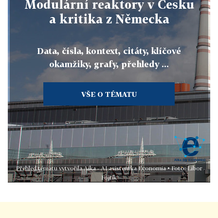
Modulární reaktory v Česku
a kritika z Německa
Data, čísla, kontext, citáty, klíčové
okamžiky, grafy, přehledy ...
VŠE O TÉMATU
Přehled tématu vytvořila Aika - AI asistentka Economia • Foto: Libor
Fojtík