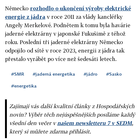
Německo
rozhodlo o ukončení výroby elektrické
energie z jádra
v roce 2011 za vlády kancléřky
Angely Merkelové. Podnětem k tomu byla havárie
jaderné elektrárny v japonské Fukušimě z téhož
roku. Poslední tři jaderné elektrárny Německo
odpojilo od sítě v roce 2023, energii z jádra tak
přestalo vyrábět po více než šedesáti letech.
#SMR
#jaderná energetika
#jádro
#Sasko
#energetika
Zajímají vás další kvalitní články z Hospodářských
novin? Výběr těch nejúspěšnějších posíláme každý
všední den večer v
našem newsletteru 7 v SEDM
,
který si můžete zdarma přihlásit.