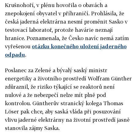
Krušnohoří, v plénu hovořila o obavách a
znepokojení obyvatel v příhraničí. Prohlásila, že
česká jaderná elektrárna nesmí proměnit Sasko v
testovací laboratoř, protože havárie neznají
hranice. Poznamenala, že Česko navíc nemá zatím
vyřešenou
otázku konečného uložení jaderného
odpadu
.
Poslanec za Zelené a bývalý saský ministr
energetiky a životního prostředí Wolfram Günther
zdůraznil, že riziko týkající se reaktorů není
nulové a že nebezpečí nelze mít plně pod
kontrolou. Güntherův stranický kolega Thomas
Löser pak chce, aby saská vláda při posuzování
vlivu jaderné elektrárny na životní prostředí jasně
stanovila zájmy Saska.