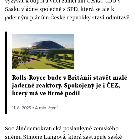
vyzývat k odporu vůči záměrům Česka. CDU v
Sasku vládne společně s SPD, která se ale k
jaderným plánům České republiky staví odmítavě.
Rolls-Royce bude v Británii stavět malé
jaderné reaktory. Spokojený je i ČEZ,
který má ve firmě podíl
11. 6. 2025 ▪ 4 min. čtení
Sociálnědemokratická poslankyně zemského
sněmu Simone Langová, která zastupuje saské