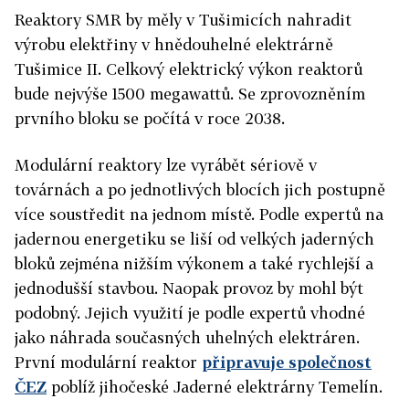
Reaktory SMR by měly v Tušimicích nahradit
výrobu elektřiny v hnědouhelné elektrárně
Tušimice II. Celkový elektrický výkon reaktorů
bude nejvýše 1500 megawattů. Se zprovozněním
prvního bloku se počítá v roce 2038.
Modulární reaktory lze vyrábět sériově v
továrnách a po jednotlivých blocích jich postupně
více soustředit na jednom místě. Podle expertů na
jadernou energetiku se liší od velkých jaderných
bloků zejména nižším výkonem a také rychlejší a
jednodušší stavbou. Naopak provoz by mohl být
podobný. Jejich využití je podle expertů vhodné
jako náhrada současných uhelných elektráren.
První modulární reaktor
připravuje společnost
ČEZ
poblíž jihočeské Jaderné elektrárny Temelín.