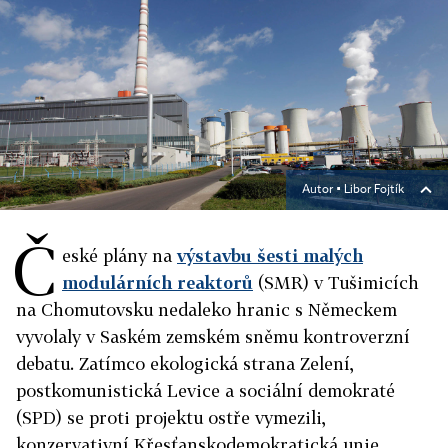
Autor ▪
Libor Fojtík
Č
eské plány na
výstavbu šesti malých
modulárních reaktorů
(SMR) v Tušimicích
na Chomutovsku nedaleko hranic s Německem
vyvolaly v Saském zemském sněmu kontroverzní
debatu. Zatímco ekologická strana Zelení,
postkomunistická Levice a sociální demokraté
(SPD) se proti projektu ostře vymezili,
konzervativní Křesťanskodemokratická unie