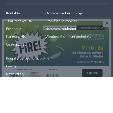
×
Kontakty
Ochrana osobních údajů
Tiráž redakce HN
Prohlášení o cookies
Economia
Nastavení soukromí
Kariéra v HN
Všeobecné smluvní podmínky
Ceník inzerce
Koupit / darovat předplatné
Eventy
Newslettery
RSS kanály
Autorská práva vykonává vydavatel. Bez písemného svolení vydavatele je
zakázáno jakékoli užití částí nebo celku díla, zejména rozmnožování a šíření
jakýmkoli způsobem, mechanickým nebo elektronickým, v českém nebo