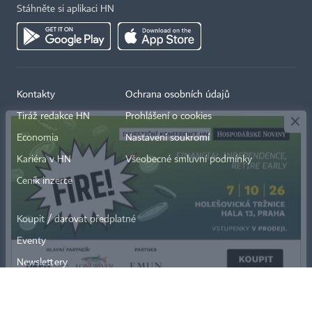
Stáhněte si aplikaci HN
×
Kontakty
Ochrana osobních údajů
Tiráž redakce HN
Prohlášení o cookies
Economia
Nastavení soukromí
Kariéra v HN
Všeobecné smluvní podmínky
Ceník inzerce
Koupit / darovat předplatné
Eventy
Newslettery
RSS kanály