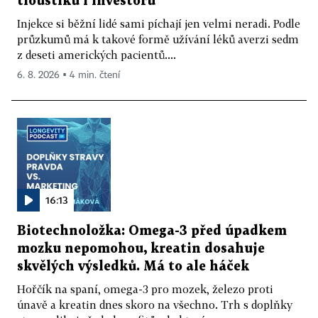
tlouštíků i investorů
Injekce si běžní lidé sami píchají jen velmi neradi. Podle
průzkumů má k takové formě užívání léků averzi sedm
z deseti amerických pacientů....
6. 8. 2026 ▪ 4 min. čtení
16:13
Biotechnoložka: Omega-3 před úpadkem
mozku nepomohou, kreatin dosahuje
skvělých výsledků. Má to ale háček
Hořčík na spaní, omega-3 pro mozek, železo proti
únavě a kreatin dnes skoro na všechno. Trh s doplňky