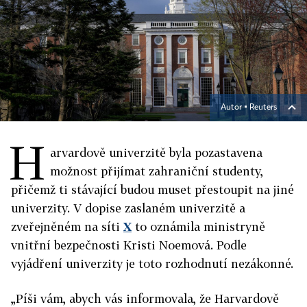
Autor ▪
Reuters
H
arvardově univerzitě byla pozastavena
možnost přijímat zahraniční studenty,
přičemž ti stávající budou muset přestoupit na jiné
univerzity. V dopise zaslaném univerzitě a
zveřejněném na síti
X
to oznámila ministryně
vnitřní bezpečnosti Kristi Noemová. Podle
vyjádření univerzity je toto rozhodnutí nezákonné.
„Píši vám, abych vás informovala, že
Harvard
ově