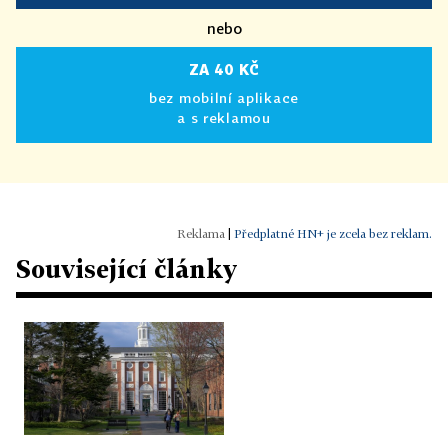
nebo
ZA 40 KČ
bez mobilní aplikace
a s reklamou
|
Předplatné HN+ je zcela bez reklam.
Související články