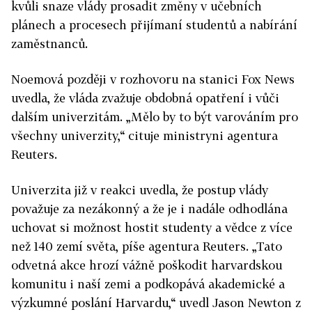
kvůli snaze vlády prosadit změny v učebních
plánech a procesech přijímaní studentů a nabírání
zaměstnanců.
Noemová později v rozhovoru na stanici Fox News
uvedla, že vláda zvažuje obdobná opatření i vůči
dalším univerzitám. „Mělo by to být varováním pro
všechny univerzity,“ cituje ministryni agentura
Reuters.
Univerzita již v reakci uvedla, že postup vlády
považuje za nezákonný a že je i nadále odhodlána
uchovat si možnost hostit studenty a vědce z více
než 140 zemí světa, píše agentura Reuters. „Tato
odvetná akce hrozí vážně poškodit
harvard
skou
komunitu i naší zemi a podkopává akademické a
výzkumné poslání
Harvard
u,“ uvedl Jason Newton z