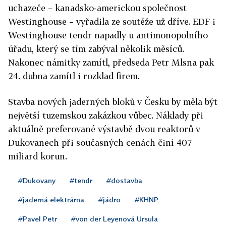
uchazeče – kanadsko-americkou společnost
Westinghouse – vyřadila ze soutěže už dříve. EDF i
Westinghouse tendr napadly u antimonopolního
úřadu, který se tím zabýval několik měsíců.
Nakonec námitky zamítl, předseda Petr Mlsna pak
24. dubna zamítl i rozklad firem.
Stavba nových jaderných bloků v Česku by měla být
největší tuzemskou zakázkou vůbec. Náklady při
aktuálně preferované výstavbě dvou reaktorů v
Dukovanech při současných cenách činí 407
miliard korun.
#Dukovany
#tendr
#dostavba
#jaderná elektrárna
#jádro
#KHNP
#Pavel Petr
#von der Leyenová Ursula