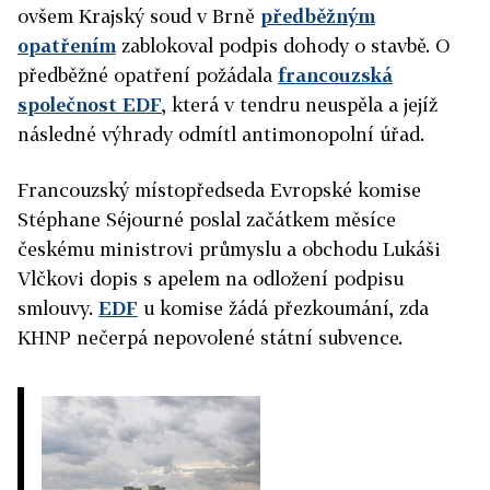
ovšem Krajský soud v Brně
předběžným
opatřením
zablokoval podpis dohody o stavbě. O
předběžné opatření požádala
francouzská
společnost EDF
, která v tendru neuspěla a jejíž
následné výhrady odmítl antimonopolní úřad.
Francouzský místopředseda Evropské komise
Stéphane Séjourné poslal začátkem měsíce
českému ministrovi průmyslu a obchodu Lukáši
Vlčkovi dopis s apelem na odložení podpisu
smlouvy.
EDF
u komise žádá přezkoumání, zda
KHNP nečerpá nepovolené státní subvence.