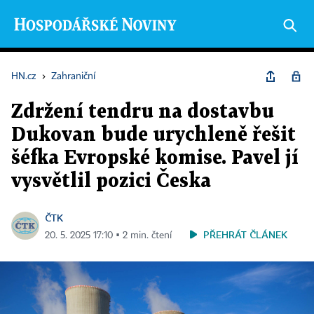
HN.cz
›
Zahraniční
Zdržení tendru na dostavbu
Dukovan bude urychleně řešit
šéfka Evropské komise. Pavel jí
vysvětlil pozici Česka
ČTK
PŘEHRÁT ČLÁNEK
20. 5. 2025 17:10 ▪ 2 min. čtení