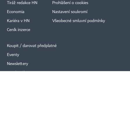
Tiráž redakce HN
Prohlášení o cookies
Economia
Nastavení soukromí
Kariéra v HN
Všeobecné smluvní podmínky
Ceník inzerce
Koupit / darovat předplatné
Eventy
Newslettery
RSS kanály
Autorská práva vykonává vydavatel. Bez písemného svolení vydavatele je
zakázáno jakékoli užití částí nebo celku díla, zejména rozmnožování a šíření
jakýmkoli způsobem, mechanickým nebo elektronickým, v českém nebo
jiném jazyce. Bez souhlasu vydavatele je zakázáno též rozmnožování
obsahu pro účely automatizované analýzy textů nebo dat
podle ustanovení § 39c autorského zákona.