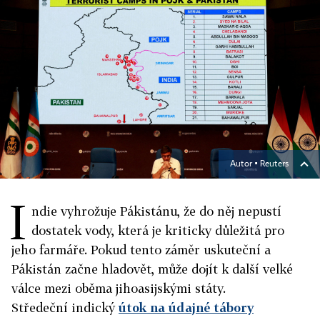
Autor ▪
Reuters
I
ndie vyhrožuje Pákistánu, že do něj nepustí
dostatek vody, která je kriticky důležitá pro
jeho farmáře. Pokud tento záměr uskuteční a
Pákistán začne hladovět, může dojít k další velké
válce mezi oběma jihoasijskými státy.
Středeční indický
útok na údajné tábory