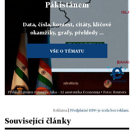
Pákistánem
Data, čísla, kontext, citáty, klíčové
okamžiky, grafy, přehledy ...
VŠE O TÉMATU
Přehled tématu vytvořila Aika - AI asistentka Economia • Foto: Reuters
|
Předplatné HN+ je zcela bez reklam.
Související články