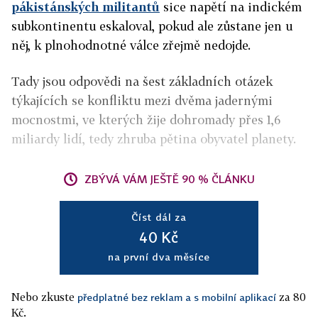
pákistánských militantů
sice napětí na indickém
subkontinentu eskaloval, pokud ale zůstane jen u
něj, k plnohodnotné válce zřejmě nedojde.
Tady jsou odpovědi na šest základních otázek
týkajících se konfliktu mezi dvěma jadernými
mocnostmi, ve kterých žije dohromady přes 1,6
miliardy lidí, tedy zhruba pětina obyvatel planety.
ZBÝVÁ VÁM JEŠTĚ 90 % ČLÁNKU
Číst dál za
40 Kč
na první dva měsíce
Nebo zkuste
za 80
předplatné bez reklam a s mobilní aplikací
Kč.