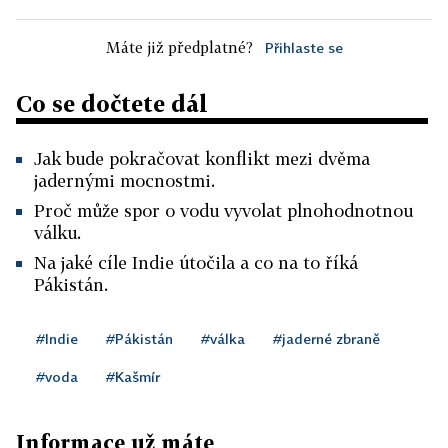
Máte již předplatné?
Přihlaste se
Co se dočtete dál
Jak bude pokračovat konflikt mezi dvěma
jadernými mocnostmi.
Proč může spor o vodu vyvolat plnohodnotnou
válku.
Na jaké cíle Indie útočila a co na to říká
Pákistán.
#Indie
#Pákistán
#válka
#jaderné zbraně
#voda
#Kašmír
Informace už máte