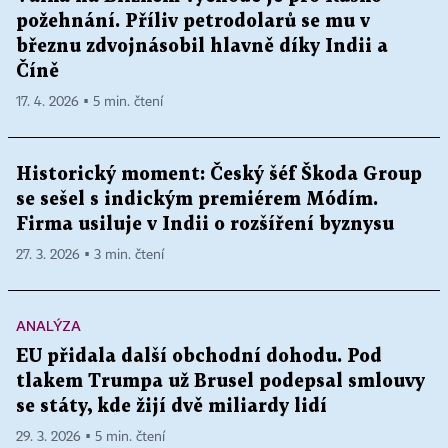
požehnání. Příliv petrodolarů se mu v
březnu zdvojnásobil hlavně díky Indii a
Číně
17. 4. 2026 ▪ 5 min. čtení
Historický moment: Český šéf Škoda Group
se sešel s indickým premiérem Módím.
Firma usiluje v Indii o rozšíření byznysu
27. 3. 2026 ▪ 3 min. čtení
ANALÝZA
EU přidala další obchodní dohodu. Pod
tlakem Trumpa už Brusel podepsal smlouvy
se státy, kde žijí dvě miliardy lidí
29. 3. 2026 ▪ 5 min. čtení