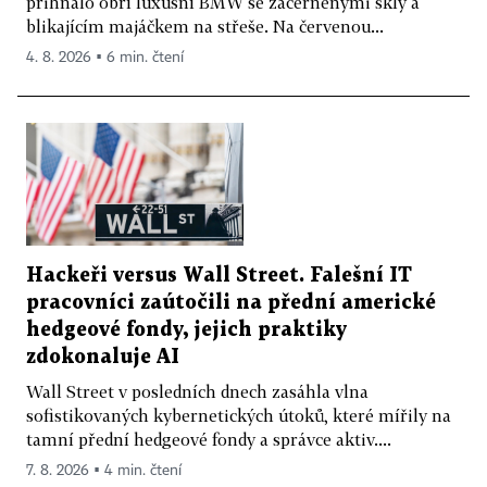
přihnalo obří luxusní BMW se začerněnými skly a
blikajícím majáčkem na střeše. Na červenou...
4. 8. 2026 ▪ 6 min. čtení
Hackeři versus Wall Street. Falešní IT
pracovníci zaútočili na přední americké
hedgeové fondy, jejich praktiky
zdokonaluje AI
Wall Street v posledních dnech zasáhla vlna
sofistikovaných kybernetických útoků, které mířily na
tamní přední hedgeové fondy a správce aktiv....
7. 8. 2026 ▪ 4 min. čtení