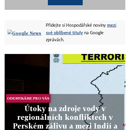
mezi
Přidejte si Hospodářské noviny
své oblíbené tituly
na Google
zprávách.
ODEMYKÁME PRO VÁS
Útoky na zdroje vody v
regionálních konfliktech v
Perském zálivu a mezi Indií a