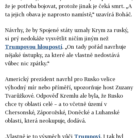
že je potřeba bojovat, protože jinak je čeká smrt. „A
ta jejich obava je naprosto namístě,“ uzavírá Boháč.
Návrhy, že by Spojené státy uznaly Krym za ruský,
si prý nedokáže vysvětlit ničím jiným než
Trumpovou hloupostí
. „On tady pořád navrhuje
nějaké ústupky, za které ale vlastně nedostává
vůbec nic zpátky.“
Americký prezident navrhl pro Rusko velice
výhodný mír nebo příměří, upozorňuje host Zuzany
Tvarůžkové. Odpověď Kremlu ale byla, že Rusko
chce ty oblasti celé – a to včetně území v
Chersonské, Záporožské, Doněcké a Luhanské
oblasti, která neokupuje, dodává.
„Vlastně je to výsměch vůči
Trumpovi
. I tak byl