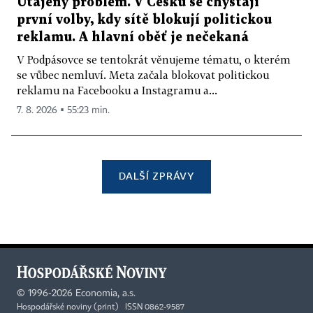
Utajený problém. V Česku se chystají
první volby, kdy sítě blokují politickou
reklamu. A hlavní oběť je nečekaná
V Podpásovce se tentokrát věnujeme tématu, o kterém
se vůbec nemluví. Meta začala blokovat politickou
reklamu na Facebooku a Instagramu a...
7. 8. 2026 ▪ 55:23 min.
DALŠÍ ZPRÁVY
©
1996-2026
Economia, a.s.
Hospodářské noviny (print) ISSN 0862-9587