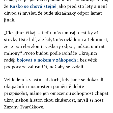
že
Rusko se chová stejně
jako před sto lety a není
důvod si myslet, že bude ukrajinský odpor lámat
jinak.
„Ukrajinci říkají – teď u nás umírají desítky až
stovky tisíc lidí, ale když nás ovládnou a řeknou si,
že je potřeba zlomit veškerý odpor, můžou umírat
miliony.“ Proto budou podle Boháče Ukrajinci
raději
bojovat s nožem v zákopech
i bez větší
podpory ze zahraničí, než aby se vzdali.
Vzhledem k vlastní historii, kdy jsme se dokázali
okupačním mocnostem poměrně dobře
přizpůsobit, máme jen omezenou schopnost chápat
ukrajinskou historickou zkušenost, myslí si host
Zuzany Tvarůžkové.