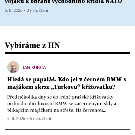
vojáků k obraně východního křídla NATO
5. 8. 2026 ▪ 3 min. čtení
Vybíráme z HN
JAN KUBITA
Hledá se papaláš. Kdo jel v černém BMW s
majákem skrze „Turkovu“ křižovatku?
Před několika dny se do jedné pražské křižovatky
přihnalo obří luxusní BMW se začerněnými skly a
blikajícím majáčkem na střeše. Na červenou...
4. 8. 2026 ▪ 6 min. čtení