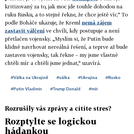
kritizovaný za to, jak moc jde touhle dohodou na
ruku Rusku, a to stejně řekne, že chce ještě víc.“ To
podle Boháče ukazuje, že Kreml
nemá zájem
zastavit válčení
ve chvíli, kdy postupuje a není
přetlačen vojensky. „Myslím si, že Putin bude
klidně navrhovat nereálná řešení, a teprve až bude
zastaven vojensky, tak řekne – my jsme vlastně
chtěli mír a chtěli jsme jednat,“ uzavírá.
#Válka na Ukrajině
#válka
#Ukrajina
#Rusko
#Putin Vladimir
#Trump Donald
#mír
Rozrušily vás zprávy a cítíte stres?
Rozptylte se logickou
hádankou