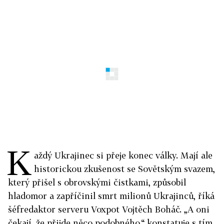
K
aždý Ukrajinec si přeje konec války. Mají ale
historickou zkušenost se Sovětským svazem,
který přišel s obrovskými čistkami, způsobil
hladomor a zapříčinil smrt milionů Ukrajinců, říká
šéfredaktor serveru Voxpot Vojtěch Boháč. „A oni
čekají, že přijde něco podobného,“ konstatuje s tím,