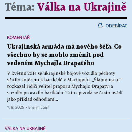
Téma:
Válka na Ukrajině
ODEBÍRAT
KOMENTÁŘ
Ukrajinská armáda má nového šéfa. Co
všechno by se mohlo změnit pod
vedením Mychajla Drapatého
V květnu 2014 se ukrajinské bojové vozidlo pěchoty
vřítilo směrem k barikádě v Mariupolu. „Šlápni na to!“
rozkázal řidiči velitel praporu Mychajlo Drapatyj a
vozidlo prorazilo barikádu. Tato epizoda se často uvádí
jako příklad odhodlání...
7. 8. 2026 ▪ 8 min. čtení
VÁLKA NA UKRAJINĚ