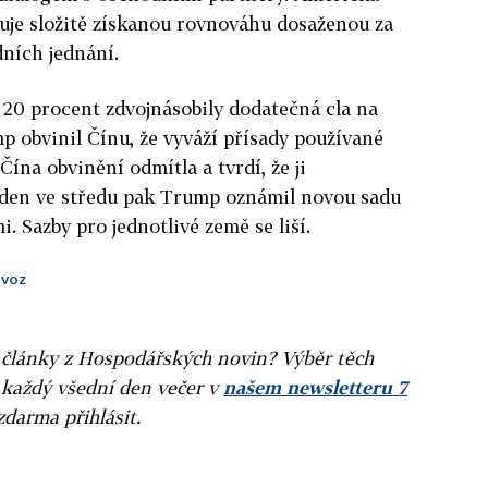
uje složitě získanou rovnováhu dosaženou za
ních jednání.
a 20 procent zdvojnásobily dodatečná cla na
p obvinil Čínu, že vyváží přísady používané
Čína obvinění odmítla a tvrdí, že ji
ýden ve středu pak Trump oznámil novou sadu
i. Sazby pro jednotlivé země se liší.
voz
ní články z Hospodářských novin? Výběr těch
 každý všední den večer v
našem newsletteru 7
zdarma přihlásit.