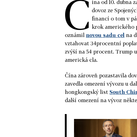
Č
ína od 10. dubna 
dovoz ze Spojenýc
financí o tom v pá
krok amerického p
oznámil
novou sadu cel
na d
vztahovat 34procentní poplat
zvýší na 54 procent. Trump u
americká cla.
Čína zároveň pozastavila dov
zavedla omezení vývozu u dal
hongkongský list
South Chi
další omezení na vývoz někt