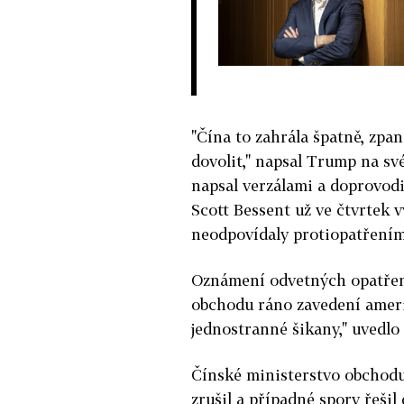
"Čína to zahrála špatně, zpan
dovolit," napsal Trump na své
napsal verzálami a doprovodi
Scott Bessent už ve čtvrtek 
neodpovídaly protiopatřením,
Oznámení odvetných opatření
obchodu ráno zavedení americ
jednostranné šikany," uvedlo
Čínské ministerstvo obchodu
zrušil a případné spory řeši