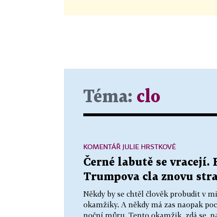
Téma:
clo
KOMENTÁŘ JULIE HRSTKOVÉ
Černé labutě se vracejí.
Trumpova cla znovu straš
Někdy by se chtěl člověk probudit v 
okamžiky. A někdy má zas naopak pocit
noční můru. Tento okamžik, zdá se, na