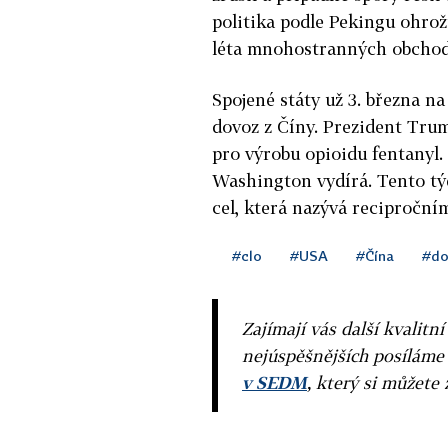
politika podle Pekingu ohrož
léta mnohostranných obchod
Spojené státy už 3. března n
dovoz z Číny. Prezident Trum
pro výrobu opioidu fentanyl. 
Washington vydírá. Tento t
cel, která nazývá recipročním
#clo
#USA
#Čína
#do
Zajímají vás další kvalit
nejúspěšnějších posíláme
v SEDM
, který si můžete 