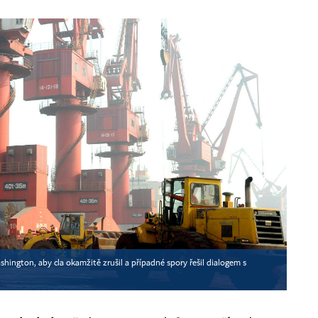
ington, aby cla okamžitě zrušil a případné spory řešil dialogem s