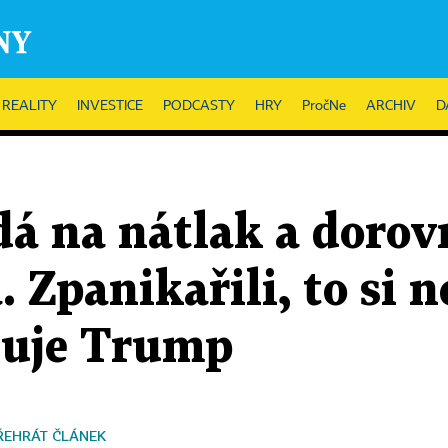
REALITY
INVESTICE
PODCASTY
HRY
PročNe
ARCHIV
D
dá na nátlak a doro
. Zpanikařili, to si
aguje Trump
ŘEHRÁT ČLÁNEK