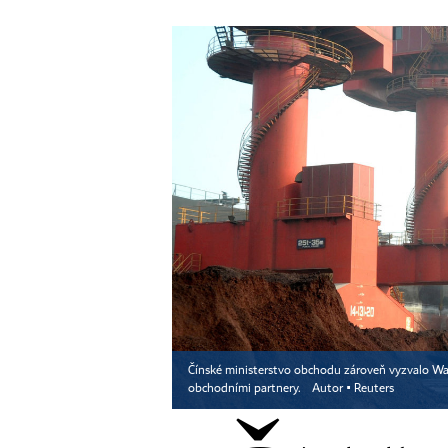
Čínské ministerstvo obchodu zároveň vyzvalo Wash
obchodními partnery.
Autor ▪
Reuters