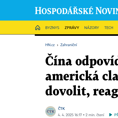
ZPRÁVY
HOME
BYZNYS
NÁZORY
TECH
HN.cz
›
Zahraniční
Čína odpoví
americká cla
dovolit, re
ČTK
P
4. 4. 2025 16:17 ▪ 2 min. čtení