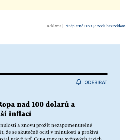
|
Předplatné HN+ je zcela bez reklam.
ODEBÍRAT
 Ropa nad 100 dolarů a
í inflací
minulosti a znovu prožít nezapomenutelné
, že se skutečně ocitl v minulosti a prožívá
stal právě teď. Cena ropy na světových trzích