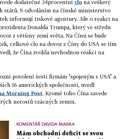
zavede dodatečné 34procentní
clo
na veškerý
h států. S odvoláním na čínské ministerstvo
tek informují tiskové agentury. Jde o reakci na
rezidenta Donalda Trumpa, který ve středu
ovoz z většiny zemí světa. Na Čínu se bude
ek, celkové clo na dovoz z Číny do USA se tím
vedl, že Čína zvolila nevhodnou reakci na
ozní povolení šesti firmám "spojeným s USA" a
ších 16 amerických společností, uvedl
na Morning Post
. Kromě toho Čína zavede
erých nerostů vzácných zemin.
KOMENTÁŘ DAVIDA MARKA
Mám obchodní deficit se svou