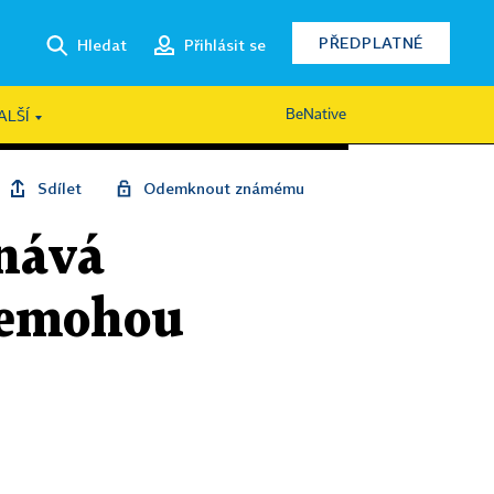
PŘEDPLATNÉ
Hledat
Přihlásit se
BeNative
ALŠÍ
Sdílet
Odemknout známému
vnává
 nemohou