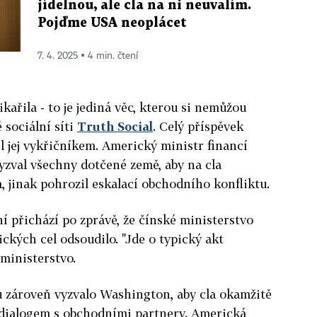
jídelnou, ale cla na ni neuvalím.
Pojďme USA neoplácet
7. 4. 2025 ▪ 4 min. čtení
ikařila - to je jediná věc, kterou si nemůžou
 sociální síti
Truth Social
. Celý příspěvek
l jej vykřičníkem. Americký ministr financí
vyzval všechny dotčené země, aby na cla
 jinak pohrozil eskalací obchodního konfliktu.
 přichází po zprávě, že čínské ministerstvo
kých cel odsoudilo. "Jde o typický akt
 ministerstvo.
 zároveň vyzvalo Washington, aby cla okamžitě
l dialogem s obchodními partnery. Americká