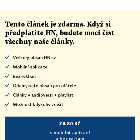
Tento článek
je
zdarma. Když si
předplatíte HN, budete moci číst
všechny naše články
.
Veškerý obsah HN.cz
Mobilní aplikace
Bez reklam
Odemykejte obsah pro přátele
Články v audioverzi + playlist
Možnost kdykoliv zrušit
ZA 80 KČ
s mobilní aplikací
a bez reklam