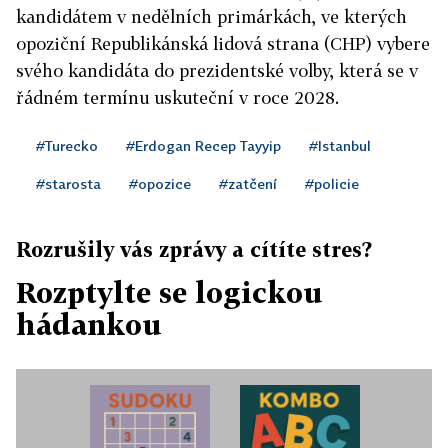
kandidátem v nedělních primárkách, ve kterých
opoziční Republikánská lidová strana (CHP) vybere
svého kandidáta do prezidentské volby, která se v
řádném termínu uskuteční v roce 2028.
#Turecko
#Erdogan Recep Tayyip
#Istanbul
#starosta
#opozice
#zatčení
#policie
Rozrušily vás zprávy a cítíte stres?
Rozptylte se logickou
hádankou