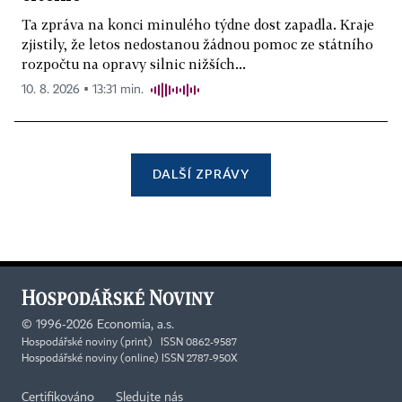
Ta zpráva na konci minulého týdne dost zapadla. Kraje
zjistily, že letos nedostanou žádnou pomoc ze státního
rozpočtu na opravy silnic nižších...
10. 8. 2026 ▪ 13:31 min.
DALŠÍ ZPRÁVY
©
1996-2026
Economia, a.s.
Hospodářské noviny (print) ISSN 0862-9587
Hospodářské noviny (online) ISSN 2787-950X
Certifikováno
Sledujte nás