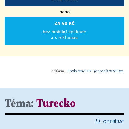
nebo
ZA 40 KČ
bez mobilní aplikace
a s reklamou
|
Předplatné HN+ je zcela bez reklam.
Téma:
Turecko
ODEBÍRAT