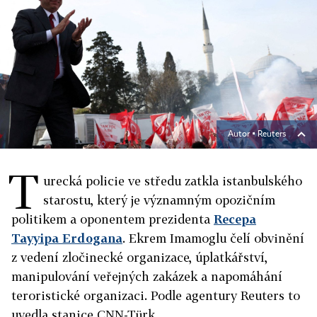
Autor ▪
Reuters
T
urecká policie ve středu zatkla istanbulského
starostu, který je významným opozičním
politikem a oponentem prezidenta
Recepa
Tayyipa Erdogana
. Ekrem Imamoglu čelí obvinění
z vedení zločinecké organizace, úplatkářství,
manipulování veřejných zakázek a napomáhání
teroristické organizaci. Podle agentury Reuters to
uvedla stanice CNN-Türk.