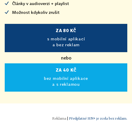
Články v audioverzi + playlist
Možnost kdykoliv zrušit
ZA 80 KČ
s mobilní aplikací
a bez reklam
nebo
ZA 40 KČ
bez mobilní aplikace
a s reklamou
|
Předplatné HN+ je zcela bez reklam.