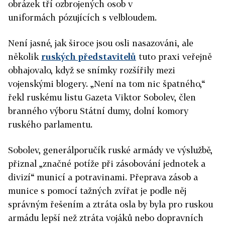
obrázek tří ozbrojených osob v
uniformách pózujících s velbloudem.
Není jasné, jak široce jsou osli nasazováni, ale
několik
ruských představitelů
tuto praxi veřejně
obhajovalo, když se snímky rozšířily mezi
vojenskými blogery. „Není na tom nic špatného,“
řekl ruskému listu Gazeta Viktor Sobolev, člen
branného výboru Státní dumy, dolní komory
ruského parlamentu.
Sobolev, generálporučík ruské armády ve výslužbě,
přiznal „značné potíže při zásobování jednotek a
divizí“ municí a potravinami. Přeprava zásob a
munice s pomocí tažných zvířat je podle něj
správným řešením a ztráta osla by byla pro ruskou
armádu lepší než ztráta vojáků nebo dopravních