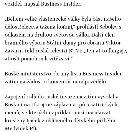
vozidel, napsal Business Insider.
„Během velké vlastenecké války byla část našeho
dělostřelectva tažena koňmi,“ prohlásil Sobolev s
odkazem na druhou světovou válku. Další člen
branného výboru Státní dumy pro obranu Viktor
Zavarin řekl ruské televizi RTVI: „Jen ať to funguje,
ať osli pomohou k vítězství.“
Ruské ministerstvo obrany listu Business Insider
zatím na žádost o komentář neodpovědělo.
Zapojení oslů do ruské invaze mezitím vyvolal v
Rusku i na Ukrajině záplavu vtipů a satirických
memů, ve kterých například musí narukovat
kreslený Ijáček z oblíbeného dětského příběhu
Medvídek Pú.