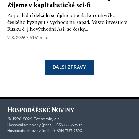
Žijeme v kapitalistické sci-fi
Za poslední dekádu se úplně otočila korouhvička
českého byznysu z východu na západ. Místo investic v
Rusku či jihovýchodní Asii se český...
7. 8. 2026 ▪ 41:51 min.
DALŠÍ ZPRÁVY
©
1996-2026
Economia, a.s.
Hospodářské noviny (print) ISSN 0862-9587
Hospodářské noviny (online) ISSN 2787-950X