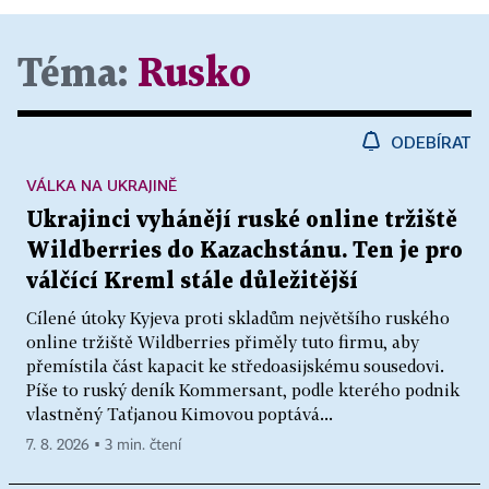
Téma:
Rusko
ODEBÍRAT
VÁLKA NA UKRAJINĚ
Ukrajinci vyhánějí ruské online tržiště
Wildberries do Kazachstánu. Ten je pro
válčící Kreml stále důležitější
Cílené útoky Kyjeva proti skladům největšího ruského
online tržiště Wildberries přiměly tuto firmu, aby
přemístila část kapacit ke středoasijskému sousedovi.
Píše to ruský deník Kommersant, podle kterého podnik
vlastněný Taťjanou Kimovou poptává...
7. 8. 2026 ▪ 3 min. čtení