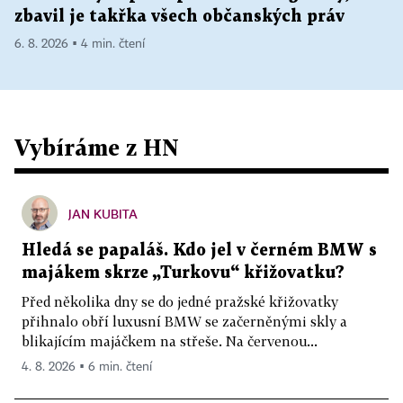
zbavil je takřka všech občanských práv
6. 8. 2026 ▪ 4 min. čtení
Vybíráme z HN
JAN KUBITA
Hledá se papaláš. Kdo jel v černém BMW s
majákem skrze „Turkovu“ křižovatku?
Před několika dny se do jedné pražské křižovatky
přihnalo obří luxusní BMW se začerněnými skly a
blikajícím majáčkem na střeše. Na červenou...
4. 8. 2026 ▪ 6 min. čtení