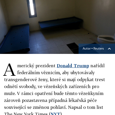
Autor ▪
Reuters
A
merický prezident
Donald Trump
nařídil
federálním věznicím, aby ubytovávaly
transgenderové ženy, které si mají odpykat trest
odnětí svobody, ve vězeňských zařízeních pro
muže. V rámci opatření bude těmto vězeňkyním
zároveň pozastavena případná lékařská péče
související se změnou pohlaví. Napsal o tom list
The New York Times (
NYT
).