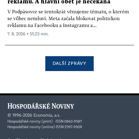
reklamu. A hlavní oběť je nečekaná
V Podpásovce se tentokrát věnujeme tématu, o kterém
se vůbec nemluví. Meta začala blokovat politickou
reklamu na Facebooku a Instagramu a...
7. 8. 2026 ▪ 55:23 min.
DALŠÍ ZPRÁVY
©
1996-2026
Economia, a.s.
Hospodářské noviny (print) ISSN 0862-9587
Hospodářské noviny (online) ISSN 2787-950X