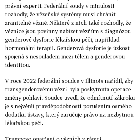
právní experti. Federální soudy v minulosti
rozhodly, že vězeňské systémy musí chránit
zranitelné vězně. Některé z nich také rozhodly, že
věznice jsou povinny nabízet vězňům s diagnózou
genderové dysforie lékařskou péči, například
hormonální terapii. Genderová dysforie je úzkost
spojená s nesouladem mezi tělem a genderovou
identitou.
V roce 2022 federální soudce v Illinois nařídil, aby
transgenderovému vězni byla poskytnuta operace
změny pohlaví. Soudce uvedl, že odmítnutí zákroku
je s největší pravděpodobností porušením osmého
dodatku ústavy, který zaručuje právo na nezbytnou
lékařskou péči.
Trumpovo opatření o vězních v rámci