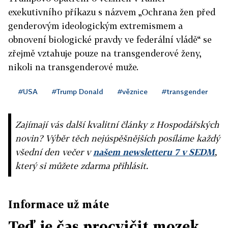
exekutivního příkazu s názvem „Ochrana žen před
genderovým ideologickým extremismem a
obnovení biologické pravdy ve federální vládě“ se
zřejmě vztahuje pouze na transgenderové ženy,
nikoli na transgenderové muže.
#USA
#Trump Donald
#věznice
#transgender
Zajímají vás další kvalitní články z Hospodářských
novin? Výběr těch nejúspěšnějších posíláme každý
všední den večer v
našem newsletteru 7 v SEDM
,
který si můžete zdarma přihlásit.
Informace už máte
Teď je čas procvičit mozek