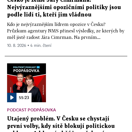
Česko je země Járy Cimrmana.
Nejvýraznějšími opozičními politiky jsou
podle lidí ti, kteří jim vládnou
Kdo je nejvýraznějším lídrem opozice v Česku?
Průzkum agentury NMS přinesl výsledky, ze kterých by
měl jistě radost Jára Cimrman. Na prvním...
10. 8. 2026 ▪ 4 min. čtení
55:23
PODCAST PODPÁSOVKA
Utajený problém. V Česku se chystají
první volby, kdy sítě blokují politickou