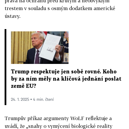
práva na ochranu před krutým a neobvyklým
trestem v souladu s osmým dodatkem americké
ústavy.
Trump respektuje jen sobě rovné. Koho
by za ním měly na klíčová jednání poslat
země EU?
24. 1. 2025 ▪ 4 min. čtení
Trumpův příkaz argumenty WoLF reflektuje a
uvádí, že „snahy o vymýcení biologické reality