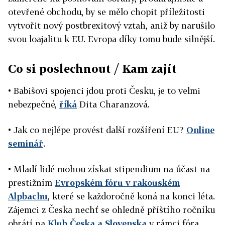
otevřené obchodu, by se mělo chopit příležitosti
vytvořit nový postbrexitový vztah, aniž by narušilo
svou loajalitu k EU. Evropa díky tomu bude silnější.
Co si poslechnout / Kam zajít
• Babišovi spojenci jdou proti Česku, je to velmi
nebezpečné,
říká
Dita Charanzová.
• Jak co nejlépe provést další rozšíření EU?
Online
seminář
.
• Mladí lidé mohou získat stipendium na účast na
prestižním
Evropském fóru v rakouském
Alpbachu
, které se každoročně koná na konci léta.
Zájemci z Česka nechť se ohledně příštího ročníku
obrátí na
Klub Česka a Slovenska
v rámci fóra.