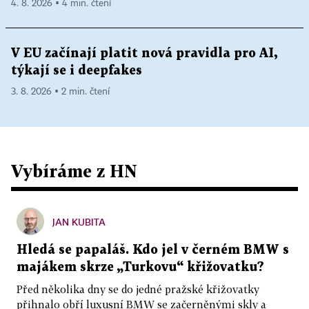
4. 8. 2026 ▪ 4 min. čtení
V EU začínají platit nová pravidla pro AI,
týkají se i deepfakes
3. 8. 2026 ▪ 2 min. čtení
Vybíráme z HN
JAN KUBITA
Hledá se papaláš. Kdo jel v černém BMW s
majákem skrze „Turkovu“ křižovatku?
Před několika dny se do jedné pražské křižovatky
přihnalo obří luxusní BMW se začerněnými skly a