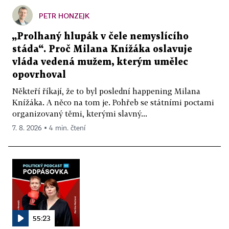
PETR HONZEJK
„Prolhaný hlupák v čele nemyslícího
stáda“. Proč Milana Knížáka oslavuje
vláda vedená mužem, kterým umělec
opovrhoval
Někteří říkají, že to byl poslední happening Milana
Knížáka. A něco na tom je. Pohřeb se státními poctami
organizovaný těmi, kterými slavný...
7. 8. 2026 ▪ 4 min. čtení
55:23