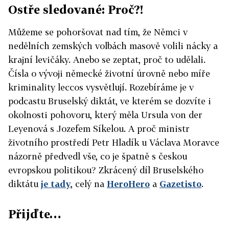
Ostře sledované: Proč?!
Můžeme se pohoršovat nad tím, že Němci v
nedělních zemských volbách masově volili nácky a
krajní levičáky. Anebo se zeptat, proč to udělali.
Čísla o vývoji německé životní úrovně nebo míře
kriminality leccos vysvětlují. Rozebíráme je v
podcastu Bruselský diktát, ve kterém se dozvíte i
okolnosti pohovoru, který měla Ursula von der
Leyenová s Jozefem Síkelou. A proč ministr
životního prostředí Petr Hladík u Václava Moravce
názorně předvedl vše, co je špatně s českou
evropskou politikou? Zkrácený díl Bruselského
diktátu
je tady
, celý na
HeroHero
a
Gazetisto
.
Přijďte…