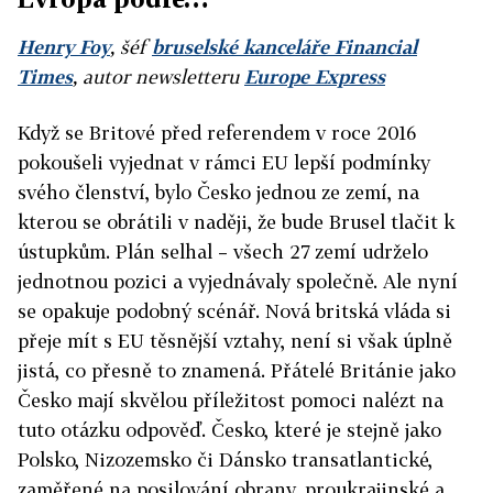
Henry Foy
, šéf
bruselské kanceláře Financial
Times
, autor newsletteru
Europe Express
Když se Britové před referendem v roce 2016
pokoušeli vyjednat v rámci EU lepší podmínky
svého členství, bylo Česko jednou ze zemí, na
kterou se obrátili v naději, že bude Brusel tlačit k
ústupkům. Plán selhal – všech 27 zemí udrželo
jednotnou pozici a vyjednávaly společně. Ale nyní
se opakuje podobný scénář. Nová britská vláda si
přeje mít s EU těsnější vztahy, není si však úplně
jistá, co přesně to znamená. Přátelé Británie jako
Česko mají skvělou příležitost pomoci nalézt na
tuto otázku odpověď. Česko, které je stejně jako
Polsko, Nizozemsko či Dánsko transatlantické,
zaměřené na posilování obrany, proukrajinské a