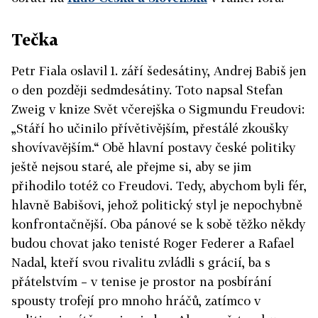
Tečka
Petr Fiala oslavil 1. září šedesátiny, Andrej Babiš jen
o den později sedmdesátiny. Toto napsal Stefan
Zweig v knize Svět včerejška o Sigmundu Freudovi:
„Stáří ho učinilo přívětivějším, přestálé zkoušky
shovívavějším.“ Obě hlavní postavy české politiky
ještě nejsou staré, ale přejme si, aby se jim
přihodilo totéž co Freudovi. Tedy, abychom byli fér,
hlavně Babišovi, jehož politický styl je nepochybně
konfrontačnější. Oba pánové se k sobě těžko někdy
budou chovat jako tenisté Roger Federer a Rafael
Nadal, kteří svou rivalitu zvládli s grácií, ba s
přátelstvím – v tenise je prostor na posbírání
spousty trofejí pro mnoho hráčů, zatímco v