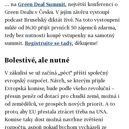
… na
Green Deal Summit
, největší konferenci o
Green Dealu v Česku. V jejím závěru vystoupí
podcast Bruselský diktát živě. Na toto vystoupení
může od 16:30 přijít prvních 50 zájemců zdarma,
tedy bez nutnosti koupě vstupenky na samotný
summit.
Registrujte se tady
, děkujeme!
Bolestivé, ale nutné
V zákulisí se už začíná „péct“ příští společný
evropský rozpočet. Návrh, se kterým přijde
Evropská komise, bude podle všeho revoluční –
přesun peněz od dotací pro chudší země, možná i
od zemědělců, ve prospěch nových priorit. A to
proto, aby EU přestala ztrácet třeba na USA.
Komise taky dost možná navrhne zvětšení
rozpočtu, aspoň pokud bychom vycházeli ze