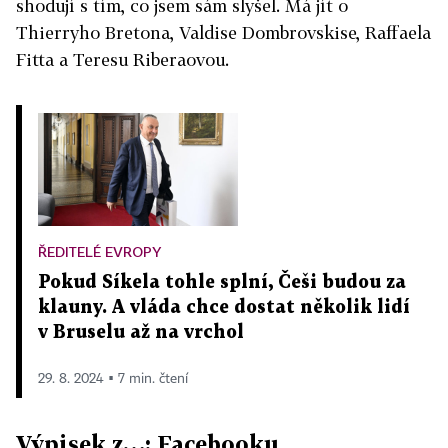
shodují s tím, co jsem sám slyšel. Má jít o
Thierryho Bretona, Valdise Dombrovskise, Raffaela
Fitta a Teresu Riberaovou.
ŘEDITELÉ EVROPY
Pokud Síkela tohle splní, Češi budou za
klauny. A vláda chce dostat několik lidí
v Bruselu až na vrchol
29. 8. 2024 ▪ 7 min. čtení
Výpisek z…: Facebooku