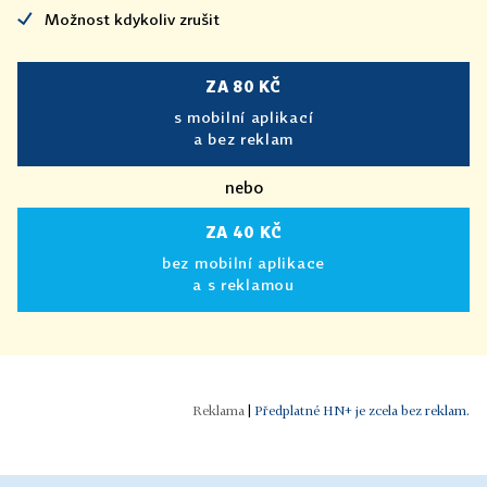
Možnost kdykoliv zrušit
ZA 80 KČ
s mobilní aplikací
a bez reklam
nebo
ZA 40 KČ
bez mobilní aplikace
a s reklamou
|
Předplatné HN+ je zcela bez reklam.