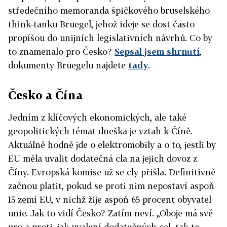
středečního memoranda špičkového bruselského
think-tanku Bruegel, jehož ideje se dost často
propíšou do unijních legislativních návrhů. Co by
to znamenalo pro Česko?
Sepsal jsem shrnutí
,
dokumenty Bruegelu najdete
tady
.
Česko a Čína
Jedním z klíčových ekonomických, ale také
geopolitických témat dneška je vztah k Číně.
Aktuálně hodně jde o elektromobily a o to, jestli by
EU měla uvalit dodatečná cla na jejich dovoz z
Číny. Evropská komise už se cly přišla. Definitivně
začnou platit, pokud se proti nim nepostaví aspoň
15 zemí EU, v nichž žije aspoň 65 procent obyvatel
unie. Jak to vidí Česko? Zatím neví. „Oboje má své
pro a proti, jak uvalení dodatečných cel, tak to,