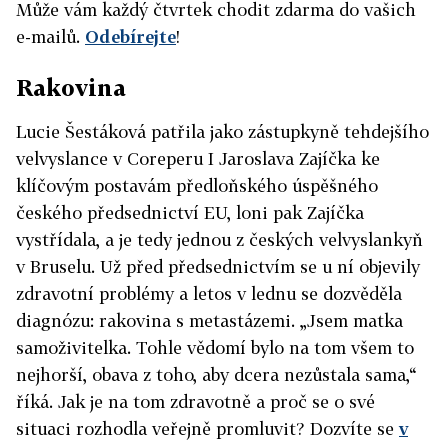
Může vám každý čtvrtek chodit zdarma do vašich
e-mailů.
Odebírejte
!
Rakovina
Lucie Šestáková patřila jako zástupkyně tehdejšího
velvyslance v Coreperu I Jaroslava Zajíčka ke
klíčovým postavám předloňského úspěšného
českého předsednictví EU, loni pak Zajíčka
vystřídala, a je tedy jednou z českých velvyslankyň
v Bruselu. Už před předsednictvím se u ní objevily
zdravotní problémy a letos v lednu se dozvěděla
diagnózu: rakovina s metastázemi. „Jsem matka
samoživitelka. Tohle vědomí bylo na tom všem to
nejhorší, obava z toho, aby dcera nezůstala sama,“
říká. Jak je na tom zdravotně a proč se o své
situaci rozhodla veřejně promluvit? Dozvíte se
v