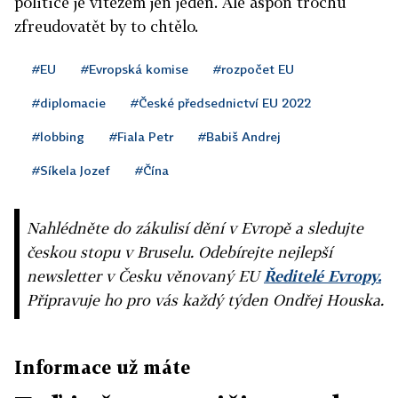
politice je vítězem jen jeden. Ale aspoň trochu
zfreudovatět by to chtělo.
#EU
#Evropská komise
#rozpočet EU
#diplomacie
#České předsednictví EU 2022
#lobbing
#Fiala Petr
#Babiš Andrej
#Síkela Jozef
#Čína
Nahlédněte do zákulisí dění v Evropě a sledujte
českou stopu v Bruselu. Odebírejte nejlepší
newsletter v Česku věnovaný EU
Ředitelé Evropy.
Připravuje ho pro vás každý týden Ondřej Houska.
Informace už máte