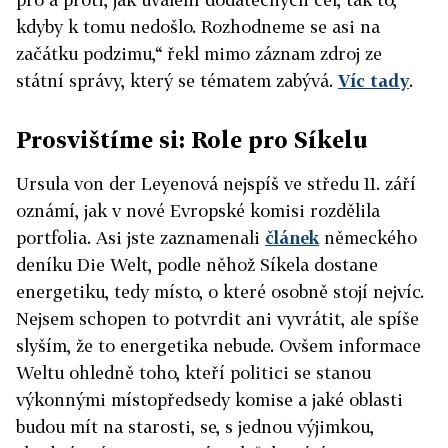
kdyby k tomu nedošlo. Rozhodneme se asi na
začátku podzimu,“ řekl mimo záznam zdroj ze
státní správy, který se tématem zabývá.
Víc tady
.
Prosvištíme si: Role pro Síkelu
Ursula von der Leyenová nejspíš ve středu 11. září
oznámí, jak v nové Evropské komisi rozdělila
portfolia. Asi jste zaznamenali
článek
německého
deníku Die Welt, podle něhož Síkela dostane
energetiku, tedy místo, o které osobně stojí nejvíc.
Nejsem schopen to potvrdit ani vyvrátit, ale spíše
slyším, že to energetika nebude. Ovšem informace
Weltu ohledně toho, kteří politici se stanou
výkonnými místopředsedy komise a jaké oblasti
budou mít na starosti, se, s jednou výjimkou,