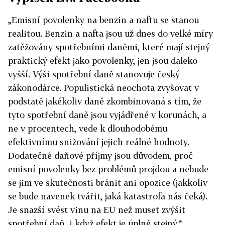
„Emisní povolenky na benzin a naftu se stanou
realitou. Benzin a nafta jsou už dnes do velké míry
zatěžovány spotřebními daněmi, které mají stejný
praktický efekt jako povolenky, jen jsou daleko
vyšší. Výši spotřební daně stanovuje český
zákonodárce. Populistická neochota zvyšovat v
podstatě jakékoliv daně zkombinovaná s tím, že
tyto spotřební daně jsou vyjádřené v korunách, a
ne v procentech, vede k dlouhodobému
efektivnímu snižování jejich reálné hodnoty.
Dodatečné daňové příjmy jsou důvodem, proč
emisní povolenky bez problémů projdou a nebude
se jim ve skutečnosti bránit ani opozice (jakkoliv
se bude navenek tvářit, jaká katastrofa nás čeká).
Je snazší svést vinu na EU než muset zvýšit
spotřební daň, i když efekt je úplně stejný.“