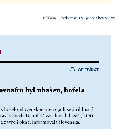
|
Předplatné HN+ je zcela bez reklam.
o
ODEBÍRAT
ovnaftu byl uhašen, hořela
ek hořelo, slovenskou metropolí se šířil hustý
ásl výbuch. Na místě zasahovali hasiči, kteří
n a zavřeli okna, informovala slovenská...