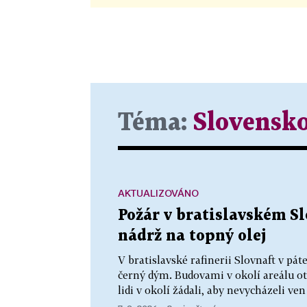
Téma:
Slovensk
AKTUALIZOVÁNO
Požár v bratislavském Sl
nádrž na topný olej
V bratislavské rafinerii Slovnaft v pát
černý dým. Budovami v okolí areálu otř
lidi v okolí žádali, aby nevycházeli ve