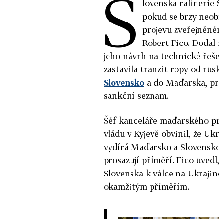
S
lovenská rafinerie 
pokud se brzy neob
projevu zveřejněné
Robert Fico. Dodal 
jeho návrh na technické řeš
zastavila tranzit ropy od ru
Slovensko
a do Maďarska, pro
sankční seznam.
Šéf kanceláře maďarského pr
vládu v Kyjevě obvinil, že Uk
vydírá Maďarsko a Slovensko
prosazují příměří. Fico uved
Slovenska k válce na Ukrajině
okamžitým příměřím.