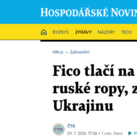
ZPRÁVY
HOME
BYZNYS
NÁZORY
TECH
HN.cz
›
Zahraniční
Fico tlačí n
ruské ropy, 
Ukrajinu
ČTK
P
29. 7. 2024 17:58 ▪ 1 min. čtení