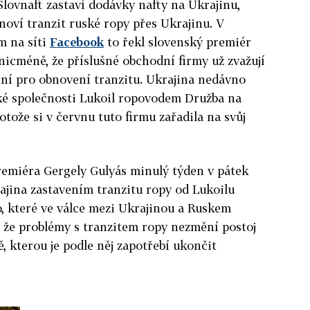
Slovnaft zastaví dodávky nafty na Ukrajinu,
noví tranzit ruské ropy přes Ukrajinu. V
m na síti
Facebook
to řekl slovenský premiér
nicméně, že příslušné obchodní firmy už zvažují
ení pro obnovení tranzitu. Ukrajina nedávno
ské společnosti Lukoil ropovodem Družba na
tože si v červnu tuto firmu zařadila na svůj
emiéra Gergely Gulyás minulý týden v pátek
rajina zastavením tranzitu ropy od Lukoilu
, které ve válce mezi Ukrajinou a Ruskem
l, že problémy s tranzitem ropy nezmění postoj
, kterou je podle něj zapotřebí ukončit