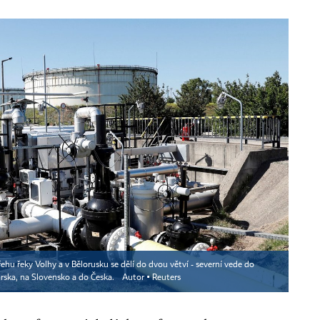
u řeky Volhy a v Bělorusku se dělí do dvou větví - severní vede do
arska, na Slovensko a do Česka.
Autor ▪
Reuters