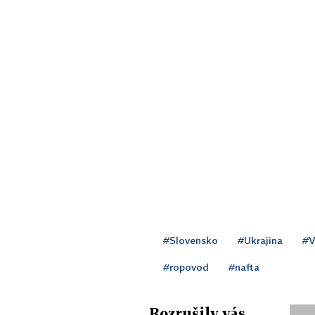
#Slovensko
#Ukrajina
#V
#ropovod
#nafta
Rozrušily vás