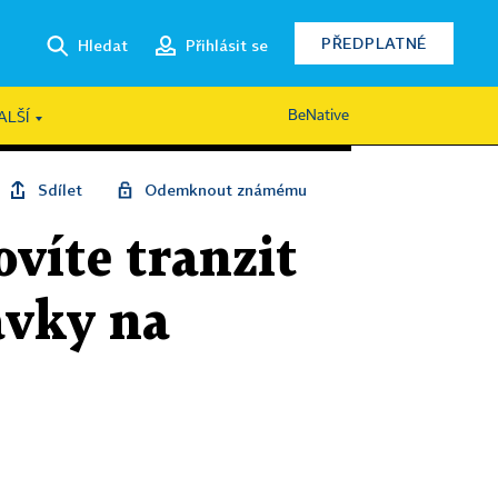
PŘEDPLATNÉ
Hledat
Přihlásit se
BeNative
ALŠÍ
Sdílet
Odemknout známému
ovíte tranzit
ávky na