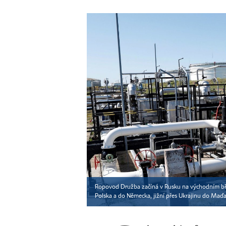
Ropovod Družba začíná v Rusku na východním břeh
Polska a do Německa, jižní přes Ukrajinu do Maď