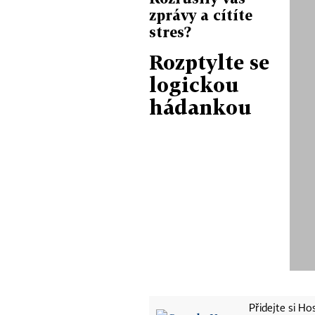
zprávy a cítíte
stres?
Rozptylte se
logickou
hádankou
Přidejte si H