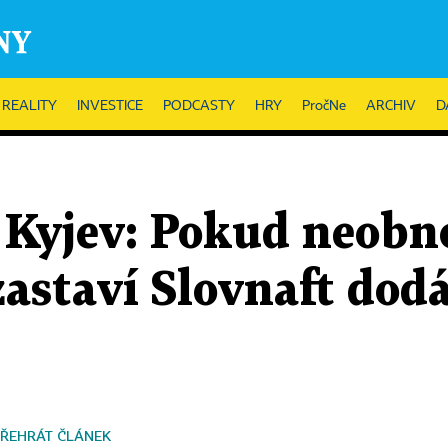
REALITY
INVESTICE
PODCASTY
HRY
PročNe
ARCHIV
D
a Kyjev: Pokud neobn
zastaví Slovnaft dod
ŘEHRÁT ČLÁNEK