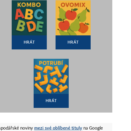
HRÁT
HRÁT
HRÁT
mezi své oblíbené tituly
ospodářské noviny
na Google