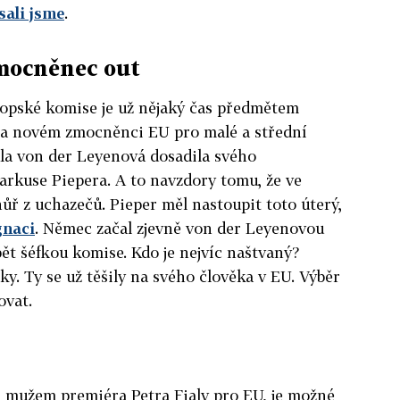
sali jsme
.
mocněnec out
ropské komise je už nějaký čas předmětem
t na novém zmocněnci EU pro malé a střední
ula von der Leyenová dosadila svého
rkuse Piepera. A to navzdory tomu, že ve
ůř z uchazečů. Pieper měl nastoupit toto úterý,
gnaci
. Němec začal zjevně von der Leyenovou
pět šéfkou komise. Kdo je nejvíc naštvaný?
ky. Ty se už těšily na svého člověka v EU. Výběr
ovat.
mužem premiéra Petra Fialy pro EU, je možné