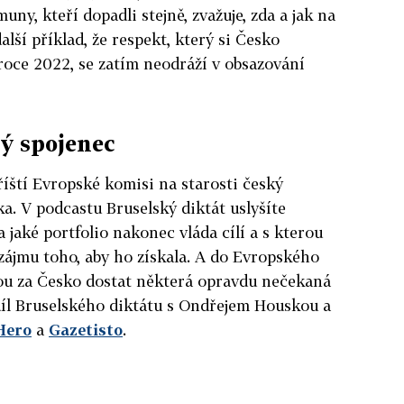
uny, kteří dopadli stejně, zvažuje, zda a jak na
alší příklad, že respekt, který si Česko
roce 2022, se zatím neodráží v obsazování
ný spojenec
říští Evropské komisi na starosti český
. V podcastu Bruselský diktát uslyšíte
 jaké portfolio nakonec vláda cílí a s kterou
zájmu toho, aby ho získala. A do Evropského
u za Česko dostat některá opravdu nečekaná
ý díl Bruselského diktátu s Ondřejem Houskou a
Hero
a
Gazetisto
.