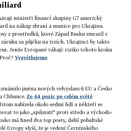
iliard
ávají ministři financí skupiny G7 americký
liard na nákup zbraní a munice pro Ukrajinu.
osy z prostředků, které Západ Rusku zmrazil v
o záruku za půjčku na trzích. Ukrajinci by takto
 eur. Jenže Evropané váhají: riziko tohoto kroku
. Proč?
Vysvětlujeme
.
oznámilo jména nových velvyslanců EU a Česko
 u Chlumce.
Ze 44 pozic po celém světě
řitom nabízela okolo sedmi lidí a někteří se
movat to jako „spiknutí“ proti středo a východo-
sko má hned dva top posty, další pobaltské
telé Evropy slyší, že je vedení Černínského