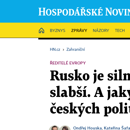
ZPRÁVY
HOME
BYZNYS
NÁZORY
TECH
HN.cz
›
Zahraniční
ŘEDITELÉ EVROPY
Rusko je siln
slabší. A ja
českých poli
Ondřej Houska
Kateřina Šaf
,