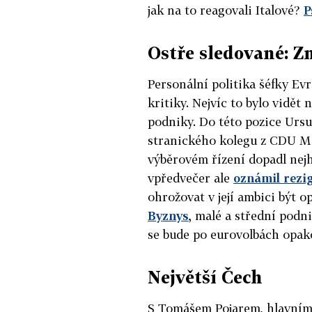
jak na to reagovali Italové?
P
Ostře sledované: Z
Personální politika šéfky Ev
kritiky. Nejvíc to bylo vidě
podniky. Do této pozice Urs
stranického kolegu z CDU Ma
výběrovém řízení dopadl nejh
vpředvečer ale
oznámil rezi
ohrožovat v její ambici být o
Byznys
, malé a střední podni
se bude po eurovolbách opak
Největší Čech
S Tomášem Pojarem, hlavním 