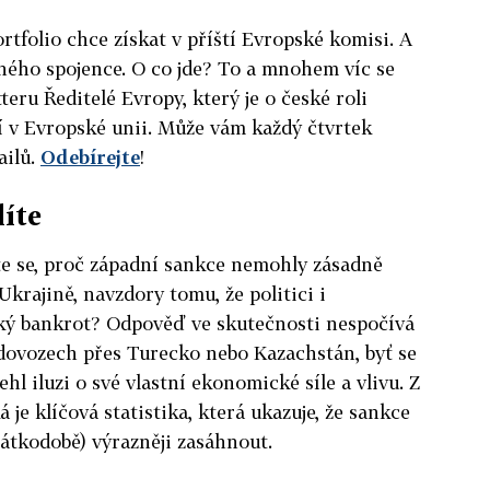
portfolio chce získat v příští Evropské komisi. A
ilného spojence. O co jde? To a mnohem víc se
teru Ředitelé Evropy, který je o české roli
í v Evropské unii. Může vám každý čtvrtek
ailů.
Odebírejte
!
líte
te se, proč západní sankce nemohly zásadně
Ukrajině, navzdory tomu, že politici i
ký bankrot? Odpověď ve skutečnosti nespočívá
 dovozech přes Turecko nebo Kazachstán, byť se
hl iluzi o své vlastní ekonomické síle a vlivu. Z
 je klíčová statistika, která ukazuje, že sankce
átkodobě) výrazněji zasáhnout.