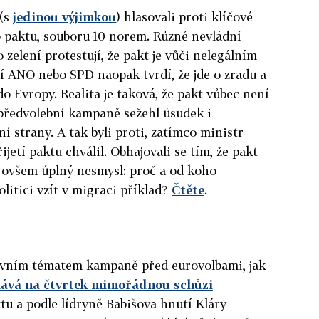
 (s
jedinou výjimkou
) hlasovali proti klíčové
 paktu, souboru 10 norem. Různé nevládní
 zelení protestují, že pakt je vůči nelegálním
í ANO nebo SPD naopak tvrdí, že jde o zradu a
 Evropy. Realita je taková, že pakt vůbec není
předvolební kampaně sežehl úsudek i
í strany. A tak byli proti, zatímco ministr
jetí paktu chválil. Obhajovali se tím, že pakt
e ovšem úplný nesmysl: proč a od koho
olitici vzít v migraci příklad?
Čtěte
.
avním tématem kampaně před eurovolbami, jak
lává na čtvrtek mimořádnou schůzi
u a podle lídryně Babišova hnutí Kláry