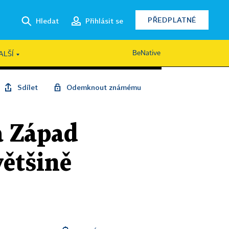
PŘEDPLATNÉ
Hledat
Přihlásit se
BeNative
ALŠÍ
Sdílet
Odemknout známému
 a Západ
většině