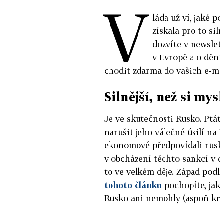
V
láda už ví, jaké 
získala pro to s
dozvíte v newslet
v Evropě a o děn
chodit zdarma do vašich e-m
Silnější, než si mys
Je ve skutečnosti Rusko. Ptá
narušit jeho válečné úsilí na 
ekonomové předpovídali rus
v obcházení těchto sankcí v
to ve velkém děje. Západ podle
tohoto článku
pochopíte, jaká
Rusko ani nemohly (aspoň kr