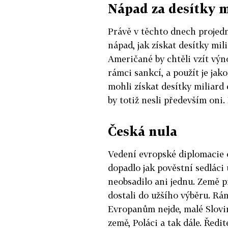
Nápad za desítky m
Právě v těchto dnech projedn
nápad, jak získat desítky mi
Američané by chtěli vzít výn
rámci sankcí, a použít je jak
mohli získat desítky miliard
by totiž nesli především oni
Česká nula
Vedení evropské diplomacie 
dopadlo jak pověstní sedláci
neobsadilo ani jednu. Země p
dostali do užšího výběru. Rá
Evropanům nejde, malé Slovin
země, Poláci a tak dále. Ředi