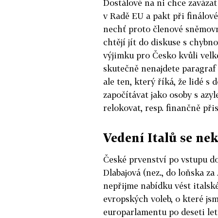
Dostálové na ni chce zavázat
v Radě EU a pakt při finálov
nechť proto členové sněmovny
chtějí jít do diskuse s chybno
výjimku pro Česko kvůli velk
skutečně nenajdete paragraf 
ale ten, který říká, že lidé 
započítávat jako osoby s azy
relokovat, resp. finančně př
Vedení Italů se n
České prvenství po vstupu 
Dlabajová (nez., do loňska za
nepřijme nabídku vést italsk
evropských voleb, o které jsm
europarlamentu po deseti let