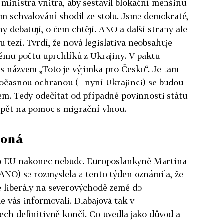
 ministra vnitra, aby sestavil blokační menšinu
ém schvalování shodil ze stolu. Jsme demokraté,
 debatují, o čem chtějí. ANO a další strany ale
u tezí. Tvrdí, že nová legislativa neobsahuje
ému počtu uprchlíků z Ukrajiny. V paktu
s názvem „Toto je výjimka pro Česko“. Je tam
s dočasnou ochranou (= nyní Ukrajinci) se budou
lem. Tedy odečítat od případné povinnosti státu
ispět na pomoc s migrační vlnou.
ekoná
do EU nakonec nebude. Europoslankyně Martina
 ANO) se rozmyslela a tento týden oznámila, že
é liberály na severovýchodě země do
e vás informovali. Dlabajová tak v
ech definitivně končí. Co uvedla jako důvod a