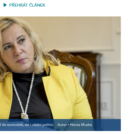
PŘEHRÁT ČLÁNEK
do eurovoleb, ale i vládní politici.
Autor ▪
Honza Mudra