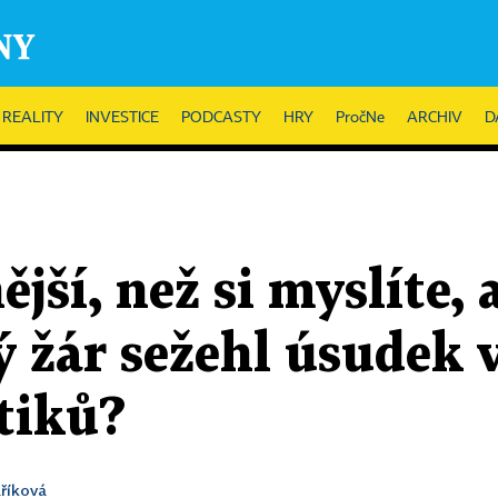
REALITY
INVESTICE
PODCASTY
HRY
PročNe
ARCHIV
D
ější, než si myslíte,
ký žár sežehl úsudek 
tiků?
aříková