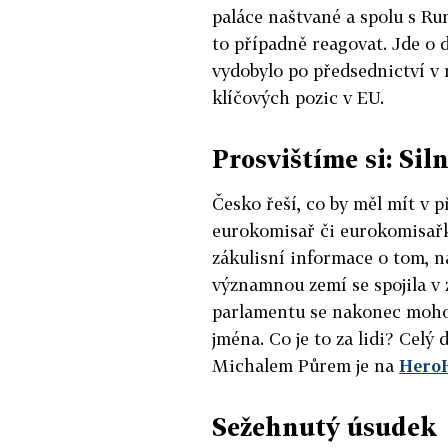
paláce naštvané a spolu s Rum
to případně reagovat. Jde o d
vydobylo po předsednictví v 
klíčových pozic v EU.
Prosvištíme si: Sil
Česko řeší, co by měl mít v p
eurokomisař či eurokomisařka
zákulisní informace o tom, na
významnou zemí se spojila v 
parlamentu se nakonec moho
jména. Co je to za lidi? Cel
Michalem Půrem je na
Hero
Sežehnutý úsudek