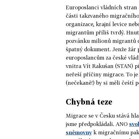
Europoslanci vládních stran
části takzvaného migračního
organizace, krajní levice nebo
migrantům příliš tvrdý. Hnut
pozvánku milionů migrantů do
špatný dokument. Jenže žár 
europoslancům za české vládn
vnitra Vít Rakušan (STAN) při
neřeší příčiny migrace. To j
(nečekaně!) by si měli čeští p
Chybná teze
Migrace se v Česku stává hl
jsme předpokládali. ANO
svo
sněmovny
k migračnímu pakt