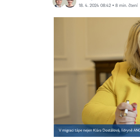
18. 4. 2024 08:42 ▪ 8 min. čtení
V migraci tápe nejen Klára Dostálová, lídryně ANO 