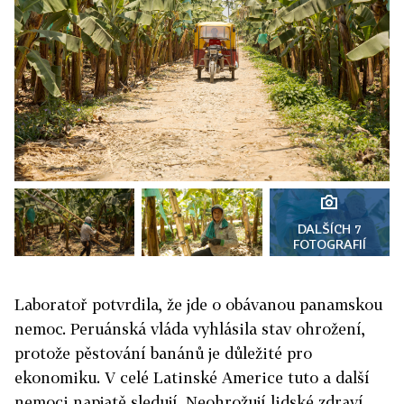
DALŠÍCH 7
FOTOGRAFIÍ
Laboratoř potvrdila, že jde o obávanou panamskou
nemoc. Peruánská vláda vyhlásila stav ohrožení,
protože pěstování banánů je důležité pro
ekonomiku. V celé Latinské Americe tuto a další
nemoci napjatě sledují. Neohrožují lidské zdraví,