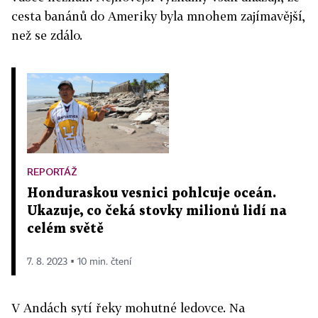
cesta banánů do Ameriky byla mnohem zajímavější,
než se zdálo.
REPORTÁŽ
Honduraskou vesnici pohlcuje oceán.
Ukazuje, co čeká stovky milionů lidí na
celém světě
7. 8. 2023 ▪ 10 min. čtení
V Andách sytí řeky mohutné ledovce. Na