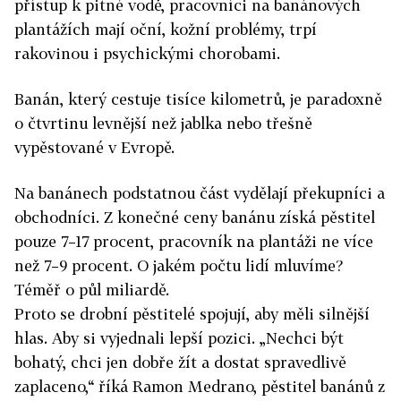
přístup k pitné vodě, pracovníci na banánových
plantážích mají oční, kožní problémy, trpí
rakovinou i psychickými chorobami.
Banán, který cestuje tisíce kilometrů, je paradoxně
o čtvrtinu levnější než jablka nebo třešně
vypěstované v Evropě.
Na banánech podstatnou část vydělají překupníci a
obchodníci. Z konečné ceny banánu získá pěstitel
pouze 7–17 procent, pracovník na plantáži ne více
než 7–9 procent. O jakém počtu lidí mluvíme?
Téměř o půl miliardě.
Proto se drobní pěstitelé spojují, aby měli silnější
hlas. Aby si vyjednali lepší pozici. „Nechci být
bohatý, chci jen dobře žít a dostat spravedlivě
zaplaceno,“ říká Ramon Medrano, pěstitel banánů z