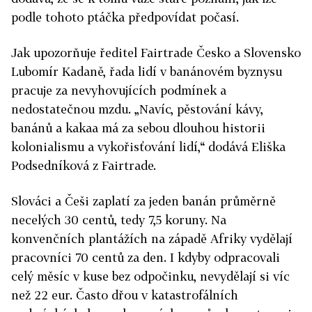
podle tohoto ptáčka předpovídat počasí.
Jak upozorňuje ředitel Fairtrade Česko a Slovensko
Lubomír Kadaně, řada lidí v banánovém byznysu
pracuje za nevyhovujících podmínek a
nedostatečnou mzdu. „Navíc, pěstování kávy,
banánů a kakaa má za sebou dlouhou historii
kolonialismu a vykořisťování lidí,“ dodává Eliška
Podsedníková z Fairtrade.
Slováci a Češi zaplatí za jeden banán průměrně
necelých 30 centů, tedy 7,5 koruny. Na
konvenčních plantážích na západě Afriky vydělají
pracovníci 70 centů za den. I kdyby odpracovali
celý měsíc v kuse bez odpočinku, nevydělají si víc
než 22 eur. Často dřou v katastrofálních