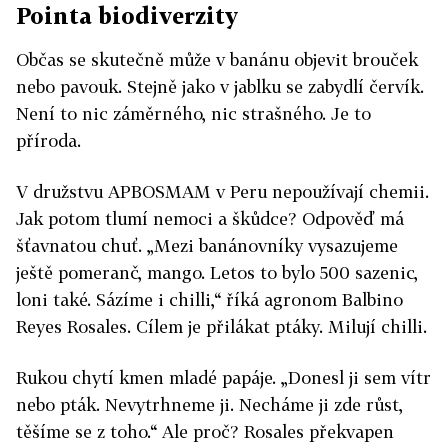
Pointa biodiverzity
Občas se skutečně může v banánu objevit brouček
nebo pavouk. Stejně jako v jablku se zabydlí červík.
Není to nic záměrného, nic strašného. Je to
příroda.
V družstvu APBOSMAM v Peru nepoužívají chemii.
Jak potom tlumí nemoci a škůdce? Odpověď má
šťavnatou chuť. „Mezi banánovníky vysazujeme
ještě pomeranč, mango. Letos to bylo 500 sazenic,
loni také. Sázíme i chilli,“ říká agronom Balbino
Reyes Rosales. Cílem je přilákat ptáky. Milují chilli.
Rukou chytí kmen mladé papáje. „Donesl ji sem vítr
nebo pták. Nevytrhneme ji. Necháme ji zde růst,
těšíme se z toho.“ Ale proč? Rosales překvapen