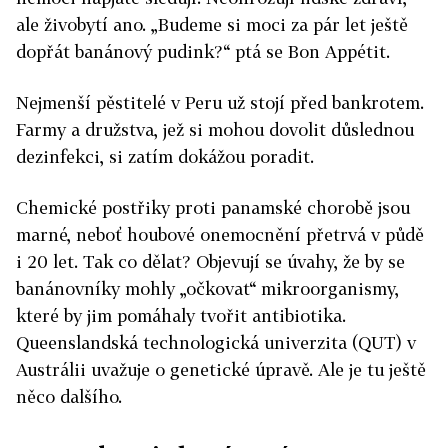
ale živobytí ano. „Budeme si moci za pár let ještě
dopřát banánový pudink?“ ptá se Bon Appétit.
Nejmenší pěstitelé v Peru už stojí před bankrotem.
Farmy a družstva, jež si mohou dovolit důslednou
dezinfekci, si zatím dokážou poradit.
Chemické postřiky proti panamské chorobě jsou
marné, neboť houbové onemocnění přetrvá v půdě
i 20 let. Tak co dělat? Objevují se úvahy, že by se
banánovníky mohly „očkovat“ mikroorganismy,
které by jim pomáhaly tvořit antibiotika.
Queenslandská technologická univerzita (QUT) v
Austrálii uvažuje o genetické úpravě. Ale je tu ještě
něco dalšího.