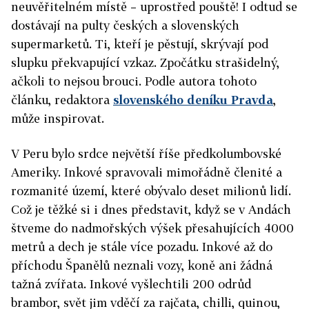
neuvěřitelném místě – uprostřed pouště! I odtud se
dostávají na pulty českých a slovenských
supermarketů. Ti, kteří je pěstují, skrývají pod
slupku překvapující vzkaz. Zpočátku strašidelný,
ačkoli to nejsou brouci. Podle autora tohoto
článku, redaktora
slovenského deníku Pravda
,
může inspirovat.
V Peru bylo srdce největší říše předkolumbovské
Ameriky. Inkové spravovali mimořádně členité a
rozmanité území, které obývalo deset milionů lidí.
Což je těžké si i dnes představit, když se v Andách
štveme do nadmořských výšek přesahujících 4000
metrů a dech je stále více pozadu. Inkové až do
příchodu Španělů neznali vozy, koně ani žádná
tažná zvířata. Inkové vyšlechtili 200 odrůd
brambor, svět jim vděčí za rajčata, chilli, quinou,