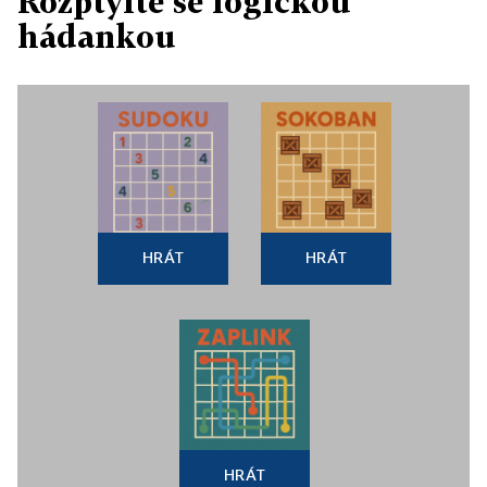
Rozptylte se logickou
hádankou
HRÁT
HRÁT
HRÁT