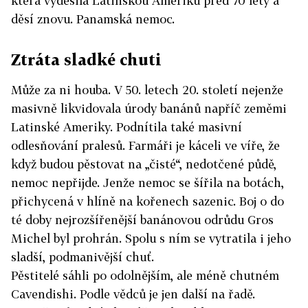
která vyděsila Latinskou Ameriku před 70 lety a
děsí znovu. Panamská nemoc.
Ztráta sladké chuti
Může za ni houba. V 50. letech 20. století nejenže
masivně likvidovala úrody banánů napříč zeměmi
Latinské Ameriky. Podnítila také masivní
odlesňování pralesů. Farmáři je káceli ve víře, že
když budou pěstovat na „čisté“, nedotčené půdě,
nemoc nepřijde. Jenže nemoc se šířila na botách,
přichycená v hlíně na kořenech sazenic. Boj o do
té doby nejrozšířenější banánovou odrůdu Gros
Michel byl prohrán. Spolu s ním se vytratila i jeho
sladší, podmanivější chuť.
Pěstitelé sáhli po odolnějším, ale méně chutném
Cavendishi. Podle vědců je jen další na řadě.