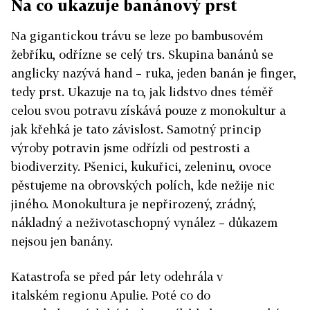
Na co ukazuje banánový prst
Na gigantickou trávu se leze po bambusovém
žebříku, odřízne se celý trs. Skupina banánů se
anglicky nazývá hand – ruka, jeden banán je finger,
tedy prst. Ukazuje na to, jak lidstvo dnes téměř
celou svou potravu získává pouze z monokultur a
jak křehká je tato závislost. Samotný princip
výroby potravin jsme odřízli od pestrosti a
biodiverzity. Pšenici, kukuřici, zeleninu, ovoce
pěstujeme na obrovských polích, kde nežije nic
jiného. Monokultura je nepřirozený, zrádný,
nákladný a neživotaschopný vynález – důkazem
nejsou jen banány.
Katastrofa se před pár lety odehrála v
italském regionu Apulie. Poté co do