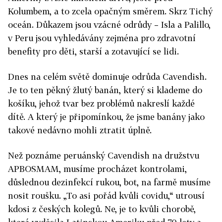
Kolumbem, a to zcela opačným směrem. Skrz Tichý
oceán. Důkazem jsou vzácné odrůdy – Isla a Palillo,
v Peru jsou vyhledávány zejména pro zdravotní
benefity pro děti, starší a zotavující se lidi.
Dnes na celém světě dominuje odrůda Cavendish.
Je to ten pěkný žlutý banán, který si klademe do
košíku, jehož tvar bez problémů nakreslí každé
dítě. A který je připomínkou, že jsme banány jako
takové nedávno mohli ztratit úplně.
Než poznáme peruánský Cavendish na družstvu
APBOSMAM, musíme procházet kontrolami,
důslednou dezinfekcí rukou, bot, na farmě musíme
nosit roušku. „To asi pořád kvůli covidu,“ utrousí
kdosi z českých kolegů. Ne, je to kvůli chorobě,