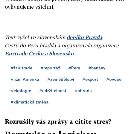
ovlivňujeme všichni.
Text vyšel ve slovenském
deníku Pravda
.
Cestu do Peru hradila a organizovala organizace
Fairtrade Česko a Slovensko
.
#fair trade
#reportáž
#Peru
#banány
#Jižní Amerika
#zemědělství
#export
#ovoce
#ekologie
#udržitelnost
#příroda
#klimatická změna
Rozrušily vás zprávy a cítíte stres?