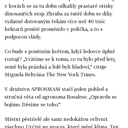
v horách se za tu dobu odhalily prastaré otisky
dinosauřích stop. Zhruba za tutéž dobu se díky
vydatně dotovaným řekám více než 40 tisíc
hektarů pouště proměnilo v políčka, a to s
podporou vlády.
Co bude s pouštním květem, když ledovce úplně
roztají? „Vrátíme se k tomu, co tu bylo před lety,
země byla prázdná a lidé byli hladoví,“ cituje
Miguela Beltrána The New York Times.
V družstvu APBOSMAM stačí jeden pohled a
stručná věta od agronoma Rosalese. „Opravdu se
bojíme. Děsíme se toho.“
Místní pěstitelé ale sami nedokážou ovlivnit
všechno. Určitě ne proces, který mění klima. Ten