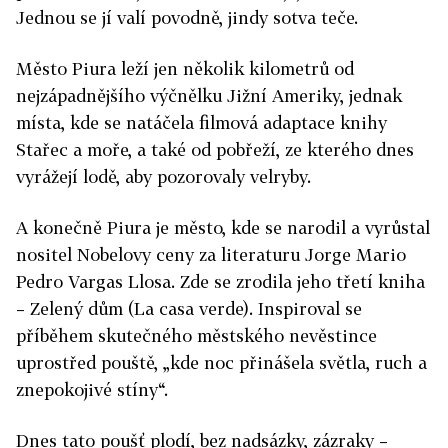
Jednou se jí valí povodně, jindy sotva teče.
Město Piura leží jen několik kilometrů od
nejzápadnějšího výčnělku Jižní Ameriky, jednak
místa, kde se natáčela filmová adaptace knihy
Stařec a moře, a také od pobřeží, ze kterého dnes
vyrážejí lodě, aby pozorovaly velryby.
A konečně Piura je město, kde se narodil a vyrůstal
nositel Nobelovy ceny za literaturu Jorge Mario
Pedro Vargas Llosa. Zde se zrodila jeho třetí kniha
– Zelený dům (La casa verde). Inspiroval se
příběhem skutečného městského nevěstince
uprostřed pouště, „kde noc přinášela světla, ruch a
znepokojivé stíny“.
Dnes tato poušť plodí, bez nadsázky, zázraky –