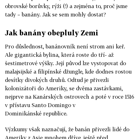
obrovské borůvky, rýži (!) a zejména to, proč jsme
tady – banány. Jak se sem mohly dostat?
Jak banány obepluly Zemi
Pro důslednost, banánovník není strom ani keř.
Ale gigantická bylina, která roste do tří- až
šestimetrové výšky. Její původ lze vystopovat do
malajsijské a filipínské džungle, kde dodnes rostou
desítky divokých druhů. Odtud je přivezli
kolonizátoři do Ameriky, se dvěma zastávkami,
nejprve na Kanárských ostrovech a poté v roce 1516
v přístavu Santo Domingo v
Dominikánské republice.
Výzkumy však naznačují, že banán přivezli lidé do
Ameriky z Asie mnohem dříve, ještě před