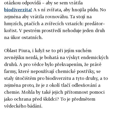
otázkou odpovídá – aby se sem vrátila
biodiverzita!
A s ní zvířata, aby hnojila půdu. No
zejména aby vrátila rovnováhu. Ta stojí na
hmyzích, ptačích a zvířecích vztazích: predátor–
kořist. V pestrém prostředí nehoduje jeden druh
na úkor ostatních.
Oblast Piura, i když se to při jejím suchém
zevnějšku nezdá, je bohatá na výskyt endemických
druhů. A pro vědce bylo překvapením, že právě
farmy, které nepoužívají chemické postřiky, se
staly útočištěm pro biodiverzitu a tyto druhy, a to
zejména proto, že je z okolí tlačí odlesňování a
chemie. Mohla by také jejich přítomnost pomoci
jako ochrana před škůdci? To je předmětem
vědeckého bádání.