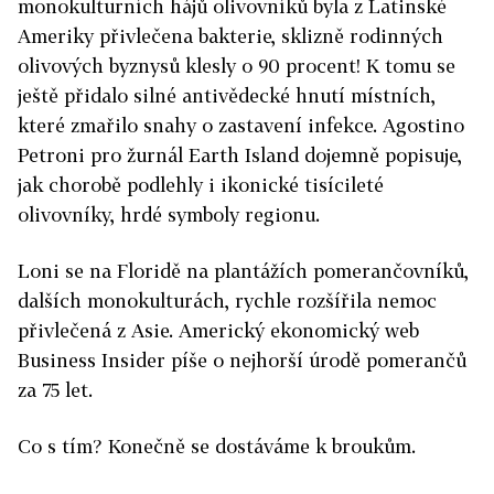
monokulturních hájů olivovníků byla z Latinské
Ameriky přivlečena bakterie, sklizně rodinných
olivových byznysů klesly o 90 procent! K tomu se
ještě přidalo silné antivědecké hnutí místních,
které zmařilo snahy o zastavení infekce. Agostino
Petroni pro žurnál Earth Island dojemně popisuje,
jak chorobě podlehly i ikonické tisícileté
olivovníky, hrdé symboly regionu.
Loni se na Floridě na plantážích pomerančovníků,
dalších monokulturách, rychle rozšířila nemoc
přivlečená z Asie. Americký ekonomický web
Business Insider píše o nejhorší úrodě pomerančů
za 75 let.
Co s tím? Konečně se dostáváme k broukům.