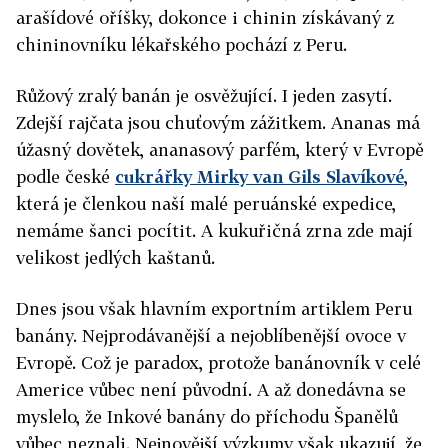
arašídové oříšky, dokonce i chinin získávaný z
chininovníku lékařského pochází z Peru.
Růžový zralý banán je osvěžující. I jeden zasytí.
Zdejší rajčata jsou chuťovým zážitkem. Ananas má
úžasný dovětek, ananasový parfém, který v Evropě
podle české
cukrářky Mirky van Gils Slavíkové
,
která je členkou naší malé peruánské expedice,
nemáme šanci pocítit. A kukuřičná zrna zde mají
velikost jedlých kaštanů.
Dnes jsou však hlavním exportním artiklem Peru
banány. Nejprodávanější a nejoblíbenější ovoce v
Evropě. Což je paradox, protože banánovník v celé
Americe vůbec není původní. A až donedávna se
myslelo, že Inkové banány do příchodu Španělů
vůbec neznali. Nejnovější výzkumy však ukazují, že