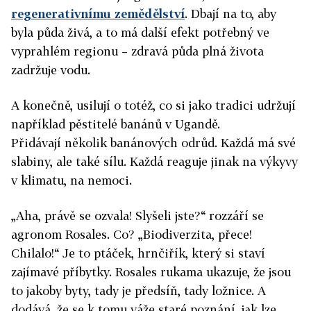
regenerativnímu zemědělství
. Dbají na to, aby
byla půda živá, a to má další efekt potřebný ve
vyprahlém regionu – zdravá půda plná života
zadržuje vodu.
A konečně, usilují o totéž, co si jako tradici udržují
například pěstitelé banánů v Ugandě.
Přidávají několik banánových odrůd. Každá má své
slabiny, ale také sílu. Každá reaguje jinak na výkyvy
v klimatu, na nemoci.
„Aha, právě se ozvala! Slyšeli jste?“ rozzáří se
agronom Rosales. Co? „Biodiverzita, přece!
Chilalo!“ Je to ptáček, hrnčiřík, který si staví
zajímavé příbytky. Rosales rukama ukazuje, že jsou
to jakoby byty, tady je předsíň, tady ložnice. A
dodává, že se k tomu váže staré poznání, jak lze