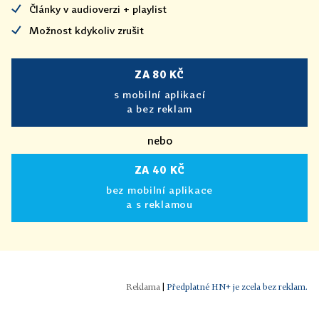
Články v audioverzi + playlist
Možnost kdykoliv zrušit
ZA 80 KČ
s mobilní aplikací
a bez reklam
nebo
ZA 40 KČ
bez mobilní aplikace
a s reklamou
|
Předplatné HN+ je zcela bez reklam.