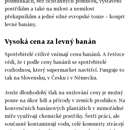
podmínkách, bez ochranných pomůcek, vystaveni
postřikům a také na milost a nemilost
překupníkům a jedné silné evropské touze – koupit
levné banány.
Vysoká cena za levný banán
Spotřebitelé citlivě vnímají cenu banánů. A řetězce
vědí, že i podle ceny banánů se spotřebitelé
rozhodnou, který supermarket navštíví. Funguje to
tak na Slovensku, v Česku i v Německu.
Jenže dlouhodobý tlak na snižování ceny je možný
pouze na úkor lidí a přírody v zemích produkce. Na
konvenčních banánových plantážích v mimořádné
míře využívají chemické postřiky. Šetří práci, ale
současně kontaminují vodu, celé komunity ztrácejí