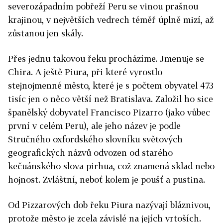
severozápadním pobřeží Peru se vinou prašnou
krajinou, v největších vedrech téměř úplně mizí, až
zůstanou jen skály.
Přes jednu takovou řeku procházíme. Jmenuje se
Chira. A ještě Piura, při které vyrostlo
stejnojmenné město, které je s počtem obyvatel 473
tisíc jen o něco větší než Bratislava. Založil ho sice
španělský dobyvatel Francisco Pizarro (jako vůbec
první v celém Peru), ale jeho název je podle
Stručného oxfordského slovníku světových
geografických názvů odvozen od starého
kečuánského slova pirhua, což znamená sklad nebo
hojnost. Zvláštní, neboť kolem je poušť a pustina.
Od Pizzarových dob řeku Piura nazývají bláznivou,
protože město je zcela závislé na jejích vrtoších.