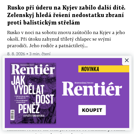
Rusko při úderu na Kyjev zabilo další dítě.
Zelenskyj hledá řešení nedostatku zbraní
proti balistickým střelám
Rusko v noci na sobotu znovu zaútočilo na Kyjev a jeho
okolí. Při útoku zahynul tříletý chlapec se svými
prarodiči. Jeho rodiče a patnáctiletý...
8. 8. 2026 ▪ 3 min. čtení
×
PETR HONZEJK
„Prolhaný hlupák v čele nemyslícího
stáda“. Proč Milana Knížáka oslavuje
vláda vedená mužem, kterým umělec
opovrhoval
Někteří říkají, že to byl poslední happening Milana
Knížáka. A něco na tom je. Pohřeb se státními poctami