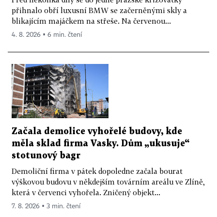
přihnalo obří luxusní BMW se začerněnými skly a
blikajícím majáčkem na střeše. Na červenou...
4. 8. 2026 ▪ 6 min. čtení
Začala demolice vyhořelé budovy, kde
měla sklad firma Vasky. Dům „ukusuje“
stotunový bagr
Demoliční firma v pátek dopoledne začala bourat
výškovou budovu v někdejším továrním areálu ve Zlíně,
která v červenci vyhořela. Zničený objekt...
7. 8. 2026 ▪ 3 min. čtení