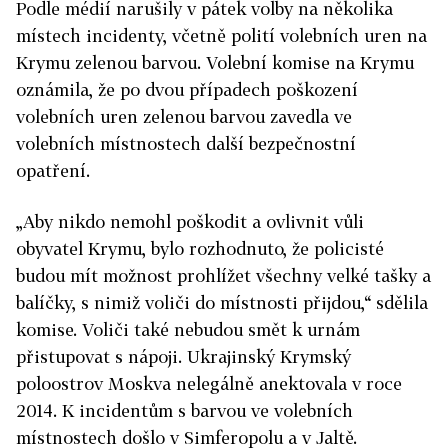
Podle médií narušily v pátek volby na několika
místech incidenty, včetně polití volebních uren na
Krymu zelenou barvou. Volební komise na Krymu
oznámila, že po dvou případech poškození
volebních uren zelenou barvou zavedla ve
volebních místnostech další bezpečnostní
opatření.
„Aby nikdo nemohl poškodit a ovlivnit vůli
obyvatel Krymu, bylo rozhodnuto, že policisté
budou mít možnost prohlížet všechny velké tašky a
balíčky, s nimiž voliči do místnosti přijdou,“ sdělila
komise. Voliči také nebudou smět k urnám
přistupovat s nápoji. Ukrajinský Krymský
poloostrov Moskva nelegálně anektovala v roce
2014. K incidentům s barvou ve volebních
místnostech došlo v Simferopolu a v Jaltě.