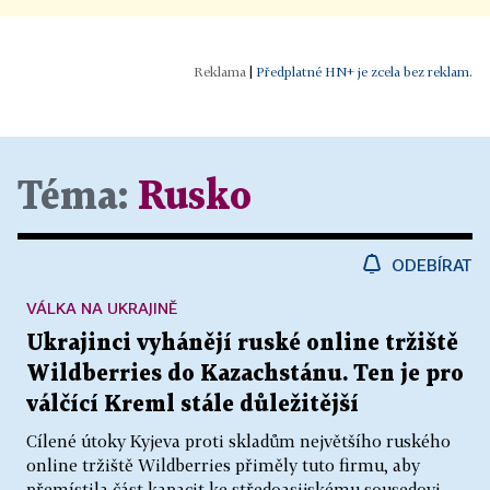
|
Předplatné HN+ je zcela bez reklam.
Téma:
Rusko
ODEBÍRAT
VÁLKA NA UKRAJINĚ
Ukrajinci vyhánějí ruské online tržiště
Wildberries do Kazachstánu. Ten je pro
válčící Kreml stále důležitější
Cílené útoky Kyjeva proti skladům největšího ruského
online tržiště Wildberries přiměly tuto firmu, aby
přemístila část kapacit ke středoasijskému sousedovi.