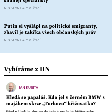
shánějí specialisty
6. 8. 2026 ▪ 4 min. čtení
Putin si vyšlápl na politické emigranty,
zbavil je takřka všech občanských práv
6. 8. 2026 ▪ 4 min. čtení
Vybíráme z HN
JAN KUBITA
Hledá se papaláš. Kdo jel v černém BMW s
majákem skrze „Turkovu“ křižovatku?
Před několika dny se do jedné pražské křižovatky