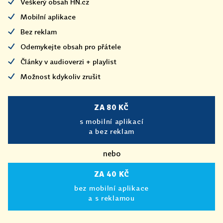
Veškerý obsah HN.cz
Mobilní aplikace
Bez reklam
Odemykejte obsah pro přátele
Články v audioverzi + playlist
Možnost kdykoliv zrušit
ZA 80 KČ
s mobilní aplikací
a bez reklam
nebo
ZA 40 KČ
bez mobilní aplikace
a s reklamou