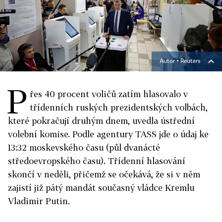
Autor ▪
Reuters
P
řes 40 procent voličů zatím hlasovalo v
třídenních ruských prezidentských volbách,
které pokračují druhým dnem, uvedla ústřední
volební komise. Podle agentury TASS jde o údaj ke
13:32 moskevského času (půl dvanácté
středoevropského času). Třídenní hlasování
skončí v neděli, přičemž se očekává, že si v něm
zajistí již pátý mandát současný vládce Kremlu
Vladimir Putin.