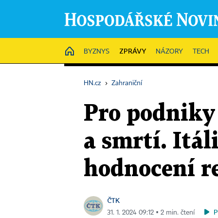
ZPRÁVY
HOME
BYZNYS
NÁZORY
TECH
HN.cz
›
Zahraniční
Pro podniky
a smrtí. Itá
hodnocení re
ČTK
P
31. 1. 2024 09:12 ▪ 2 min. čtení