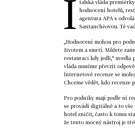
I
talská vláda premiérk
hodnocení hotelů, rest
agentura APA s odvolá
Santanchèovou. Té vad
„Hodnocení mohou pro podnik
životem a smrtí. Můžete zane
restauraci kdy jedli,“ uvedla
vláda musíme převzít odpověd
Internetové recenze se moh
Chceme vědět, kdo recenze pí
Pro podniky mají podle ní re
se provádí digitálně a to vš
hotel zničit, často k tomu st
že tento mocný nástroj je tře