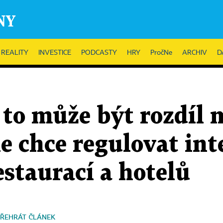
REALITY
INVESTICE
PODCASTY
HRY
PročNe
ARCHIV
D
 to může být rozdíl 
lie chce regulovat in
staurací a hotelů
ŘEHRÁT ČLÁNEK