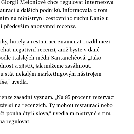
y Giorgii Meloniové chce regulovat internetová
aurací a dalších podniků. Informovala o tom
ním na ministryni cestovního ruchu Danielu
í především anonymní recenze.
y, hotely a restaurace znamenat rozdíl mezi
chat negativní recenzi, aniž byste v dané
 podle italských médií Santanchèová. „Jako
nost a zjistit, jak můžeme zasáhnout.
ou stát nekalým marketingovým nástrojem.
še,“ uvedla.
cenze zásadní význam. „Na 85 procent rezervací
e závisí na recenzích. Ty mohou restauraci nebo
ačí pouhá čtyři slova,“ uvedla ministryně s tím,
ba regulovat.