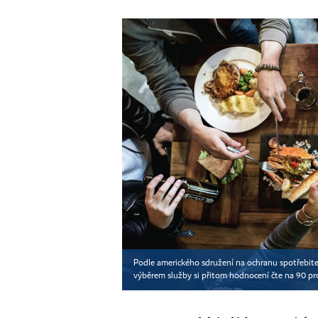
Podle amerického sdružení na ochranu spotřebitel
výběrem služby si přitom hodnocení čte na 90 pr