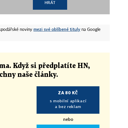
HRÁT
mezi své oblíbené tituly
ospodářské noviny
na Google
ma. Když si předplatíte HN,
echny naše články
.
ZA 80 KČ
s mobilní aplikací
a bez reklam
nebo