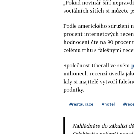
„Pokud novinář šíří nepravdi
sociálních sítích si můžete p
Podle amerického sdružení n
procent internetových recenz
hodnocení čte na 90 procent
celému trhu s falešnými rece
Společnost Uberall ve svém
milionech recenzí uvedla jak
kdy si majitelé vytvoří faleš
podniky.
#restaurace
#hotel
#rec
Nahlédněte do zákulisí dě
Odebírejte nejlepší news