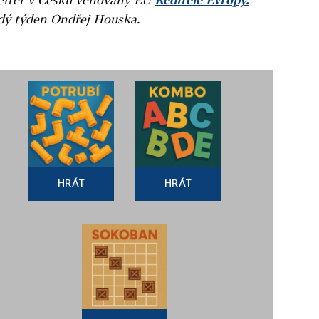
ždý týden Ondřej Houska.
HRÁT
HRÁT