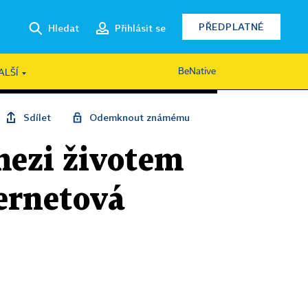
PŘEDPLATNÉ
Hledat
Přihlásit se
BeNative
ALŠÍ
Sdílet
Odemknout známému
mezi životem
ternetová