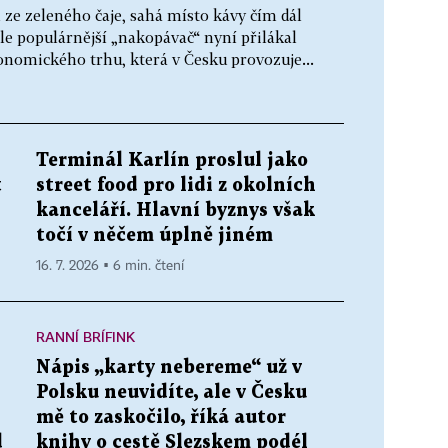
ze zeleného čaje, sahá místo kávy čím dál
le populárnější „nakopávač“ nyní přilákal
nomického trhu, která v Česku provozuje...
Terminál Karlín proslul jako
t
street food pro lidi z okolních
kanceláří. Hlavní byznys však
točí v něčem úplně jiném
16. 7. 2026 ▪ 6 min. čtení
RANNÍ BRÍFINK
Nápis „karty nebereme“ už v
Polsku neuvidíte, ale v Česku
mě to zaskočilo, říká autor
d
knihy o cestě Slezskem podél