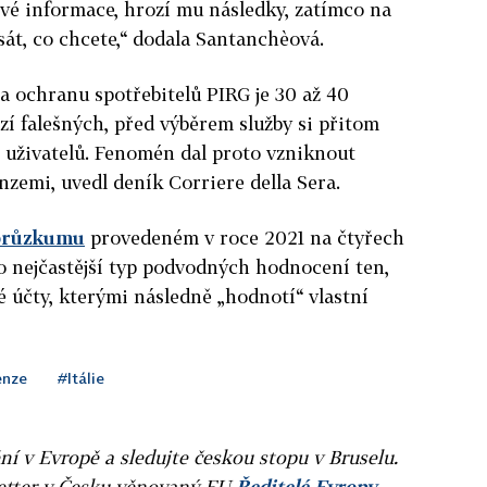
vé informace, hrozí mu následky, zatímco na
sát, co chcete,“ dodala Santanchèová.
a ochranu spotřebitelů PIRG je 30 až 40
í falešných, před výběrem služby si přitom
 uživatelů. Fenomén dal proto vzniknout
nzemi, uvedl deník Corriere della Sera.
průzkumu
provedeném v roce 2021 na čtyřech
o nejčastější typ podvodných hodnocení ten,
né účty, kterými následně „hodnotí“ vlastní
enze
#Itálie
ní v Evropě a sledujte českou stopu v Bruselu.
letter v Česku věnovaný EU
Ředitelé Evropy.