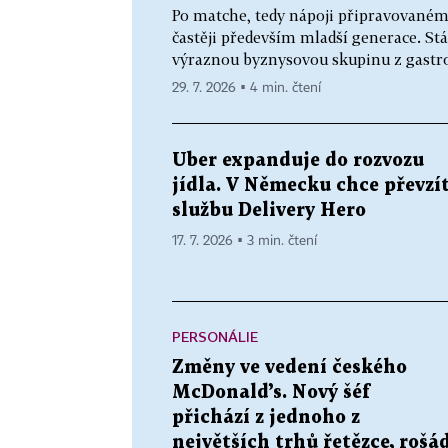
Po matche, tedy nápoji připravovaném 
častěji především mladší generace. Stá
výraznou byznysovou skupinu z gastro
29. 7. 2026 ▪ 4 min. čtení
Uber expanduje do rozvozu
jídla. V Německu chce převzí
službu Delivery Hero
17. 7. 2026 ▪ 3 min. čtení
PERSONÁLIE
Změny ve vedení českého
McDonald’s. Nový šéf
přichází z jednoho z
největších trhů řetězce, rošá