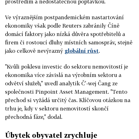
prostředím a nedostatečnou poptávkou.
Ve výraznějším postpandemickém nastartování
ekonomiky však podle Reuters zabránily Číně
domácí faktory jako nízká důvěra spotřebitelů a
firem či rostoucí dluhy místních samospráv, stejně
jako celkově nevýrazný
globální růst
.
"Kvůli poklesu investic do sektoru nemovitostí je
ekonomika více závislá na výrobním sektoru a
odvětví služeb," uvedl analytik Č'-wej Čang ze
společnosti Pinpoint Asset Management. "Tento
přechod si vyžádá určitý čas. Klíčovou otázkou na
trhu je, kdy v sektoru nemovitostí skončí
přechodná fáze," dodal.
Úbytek obyvatel zrychluje