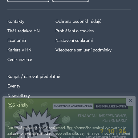
Kontakty
Ochrana osobních údajů
Tiráž redakce HN
Prohlášení o cookies
Economia
Nastavení soukromí
Kariéra v HN
Všeobecné smluvní podmínky
Ceník inzerce
Koupit / darovat předplatné
Eventy
×
Newslettery
RSS kanály
Autorská práva vykonává vydavatel. Bez písemného svolení vydavatele je
zakázáno jakékoli užití částí nebo celku díla, zejména rozmnožování a šíření