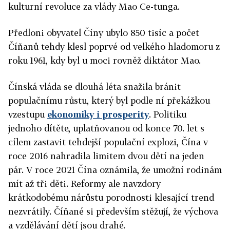
kulturní revoluce za vlády Mao Ce-tunga.
Předloni obyvatel
Číny
ubylo 850 tisíc a počet
Číňanů tehdy klesl poprvé od velkého hladomoru z
roku 1961, kdy byl u moci rovněž diktátor Mao.
Čínská vláda se dlouhá léta snažila bránit
populačnímu růstu, který byl podle ní překážkou
vzestupu
ekonomiky i prosperity
. Politiku
jednoho dítěte, uplatňovanou od konce 70. let s
cílem zastavit tehdejší populační explozi,
Čína
v
roce 2016 nahradila limitem dvou dětí na jeden
pár. V roce 2021
Čína
oznámila, že umožní rodinám
mít až tři děti. Reformy ale navzdory
krátkodobému nárůstu porodnosti klesající trend
nezvrátily. Číňané si především stěžují, že výchova
a vzdělávání dětí jsou drahé.