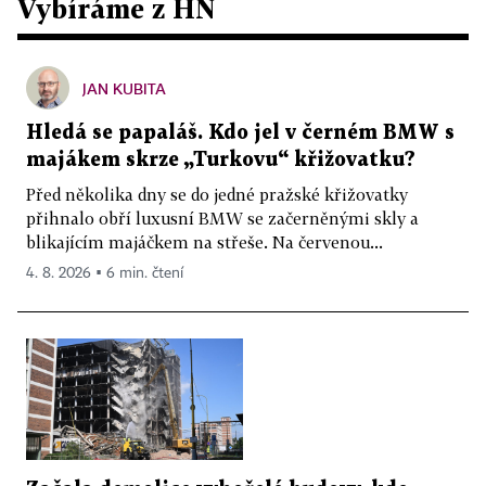
Vybíráme z HN
JAN KUBITA
Hledá se papaláš. Kdo jel v černém BMW s
majákem skrze „Turkovu“ křižovatku?
Před několika dny se do jedné pražské křižovatky
přihnalo obří luxusní BMW se začerněnými skly a
blikajícím majáčkem na střeše. Na červenou...
4. 8. 2026 ▪ 6 min. čtení