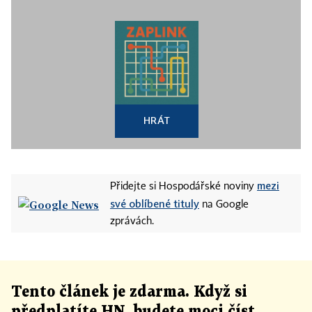
HRÁT
mezi
Přidejte si Hospodářské noviny
své oblíbené tituly
na Google
zprávách.
Tento článek
je
zdarma. Když si
předplatíte HN, budete moci číst