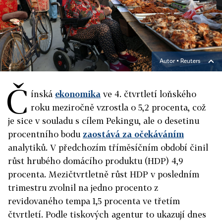
Autor ▪
Reuters
Č
ínská
ekonomika
ve 4. čtvrtletí loňského
roku meziročně vzrostla o 5,2 procenta, což
je sice v souladu s cílem Pekingu, ale o desetinu
procentního bodu
zaostává za očekáváním
analytiků. V předchozím tříměsíčním období činil
růst hrubého domácího produktu (HDP) 4,9
procenta. Mezičtvrtletně růst HDP v posledním
trimestru zvolnil na jedno procento z
revidovaného tempa 1,5 procenta ve třetím
čtvrtletí. Podle tiskových agentur to ukazují dnes