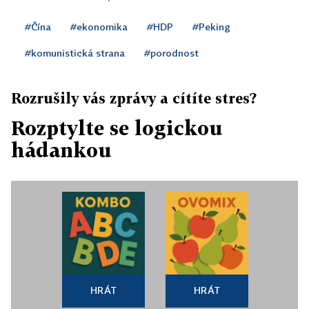
#Čína
#ekonomika
#HDP
#Peking
#komunistická strana
#porodnost
Rozrušily vás zprávy a cítíte stres?
Rozptylte se logickou
hádankou
HRÁT
HRÁT