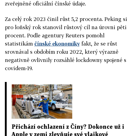
zveřejněné oficiální čínské údaje.
Za celý rok 2023 činil růst 5,2 procenta. Peking si
pro loňský rok stanovil růstový cíl na úrovni pěti
procent. Podle agentury Reuters pomohl
statistikám
čínské ekonomiky
fakt, že se růst
srovnával s obdobím roku 2022, který výrazně
negativně ovlivnily rozsáhlé lockdowny spojené s
covidem-19.
Přichází ochlazení z Číny? Dokonce už i
Apple v zemi zlevňuje své vlajkové