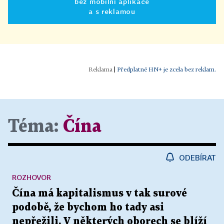
bez mobilní aplikace
a s reklamou
|
Předplatné HN+ je zcela bez reklam.
Téma:
Čína
ODEBÍRAT
ROZHOVOR
Čína má kapitalismus v tak surové
podobě, že bychom ho tady asi
nepřežili. V některých oborech se blíží