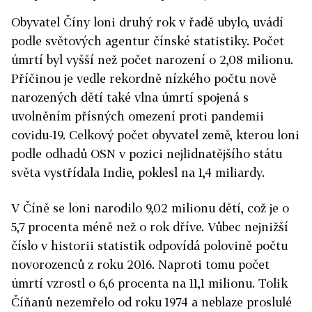
Obyvatel
Číny
loni druhý rok v řadě ubylo, uvádí
podle světových agentur čínské statistiky. Počet
úmrtí byl vyšší než počet narození o 2,08 milionu.
Příčinou je vedle rekordně nízkého počtu nově
narozených dětí také vlna úmrtí spojená s
uvolněním přísných omezení proti pandemii
covidu-19. Celkový počet obyvatel země, kterou loni
podle odhadů OSN v pozici nejlidnatějšího státu
světa vystřídala Indie, poklesl na 1,4 miliardy.
V
Číně
se loni narodilo 9,02 milionu dětí, což je o
5,7 procenta méně než o rok dříve. Vůbec nejnižší
číslo v historii statistik odpovídá polovině počtu
novorozenců z roku 2016. Naproti tomu počet
úmrtí vzrostl o 6,6 procenta na 11,1 milionu. Tolik
Číňanů nezemřelo od roku 1974 a neblaze proslulé