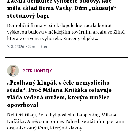
Začala demolice vyhořelé budovy, kde
měla sklad firma Vasky. Dům „ukusuje“
stotunový bagr
Demoliční firma v pátek dopoledne začala bourat
výškovou budovu v někdejším továrním areálu ve Zlíně,
která v červenci vyhořela. Zničený objekt...
7. 8. 2026 ▪ 3 min. čtení
PETR HONZEJK
„Prolhaný hlupák v čele nemyslícího
stáda“. Proč Milana Knížáka oslavuje
vláda vedená mužem, kterým umělec
opovrhoval
Někteří říkají, že to byl poslední happening Milana
Knížáka. A něco na tom je. Pohřeb se státními poctami
organizovaný těmi, kterými slavný...