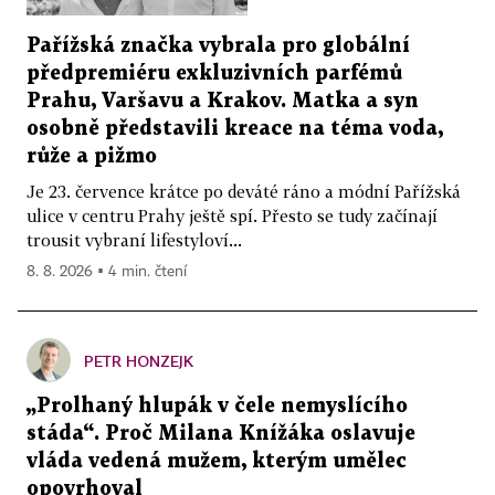
Pařížská značka vybrala pro globální
předpremiéru exkluzivních parfémů
Prahu, Varšavu a Krakov. Matka a syn
osobně představili kreace na téma voda,
růže a pižmo
Je 23. července krátce po deváté ráno a módní Pařížská
ulice v centru Prahy ještě spí. Přesto se tudy začínají
trousit vybraní lifestyloví...
8. 8. 2026 ▪ 4 min. čtení
PETR HONZEJK
„Prolhaný hlupák v čele nemyslícího
stáda“. Proč Milana Knížáka oslavuje
vláda vedená mužem, kterým umělec
opovrhoval