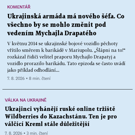
KOMENTÁŘ
Ukrajinská armáda má nového šéfa. Co
všechno by se mohlo změnit pod
vedením Mychajla Drapatého
V květnu 2014 se ukrajinské bojové vozidlo pěchoty
vřítilo směrem k barikádě v Mariupolu. „Šlápni na to!“
rozkázal řidiči velitel praporu Mychajlo Drapatyj a
vozidlo prorazilo barikádu. Tato epizoda se často uvádí
jako příklad odhodlání...
7. 8. 2026 ▪ 8 min. čtení
VÁLKA NA UKRAJINĚ
Ukrajinci vyhánějí ruské online tržiště
Wildberries do Kazachstánu. Ten je pro
válčící Kreml stále důležitější
7. 8. 2026 ▪ 3 min. čtení