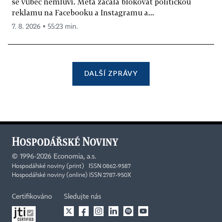
se vůbec nemluví. Meta začala blokovat politickou
reklamu na Facebooku a Instagramu a...
7. 8. 2026 ▪ 55:23 min.
DALŠÍ ZPRÁVY
©
1996-2026
Economia, a.s.
Hospodářské noviny (print) ISSN 0862-9587
Hospodářské noviny (online) ISSN 2787-950X
Certifikováno
Sledujte nás