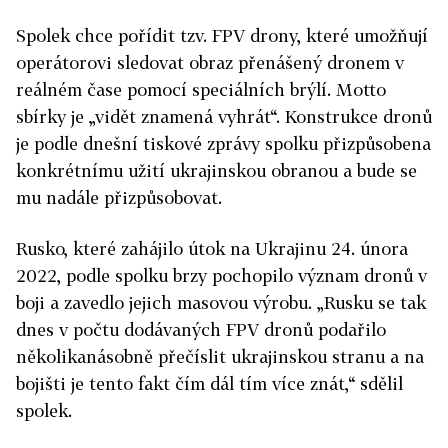
Spolek chce pořídit tzv. FPV drony, které umožňují
operátorovi sledovat obraz přenášený dronem v
reálném čase pomocí speciálních brýlí. Motto
sbírky je „vidět znamená vyhrát“. Konstrukce dronů
je podle dnešní tiskové zprávy spolku přizpůsobena
konkrétnímu užití ukrajinskou obranou a bude se
mu nadále přizpůsobovat.
Rusko, které zahájilo útok na Ukrajinu 24. února
2022, podle spolku brzy pochopilo význam dronů v
boji a zavedlo jejich masovou výrobu. „Rusku se tak
dnes v počtu dodávaných FPV dronů podařilo
několikanásobně přečíslit ukrajinskou stranu a na
bojišti je tento fakt čím dál tím více znát,“ sdělil
spolek.