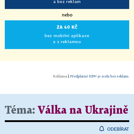
a bez reklam
nebo
ZA 40 KČ
bez mobilní aplikace
a s reklamou
|
Předplatné HN+ je zcela bez reklam.
Téma:
Válka na Ukrajině
ODEBÍRAT