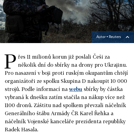
Autor ▪
Reuters
P
řes 11 milionů korun již poslali Češi za
několik dní do sbírky na drony pro Ukrajinu.
Pro nasazení v boji proti ruským okupantům chtějí
organizátoři ze spolku Skupina D nakoupit 10 000
strojů. Podle informací na
webu
sbírky by částka
vybraná k dnešku zatím stačila na nákup více než
1100 dronů. Záštitu nad spolkem převzali náčelník
Generálního štábu Armády ČR Karel Řehka a
náčelník Vojenské kanceláře prezidenta republiky
Radek Hasala.