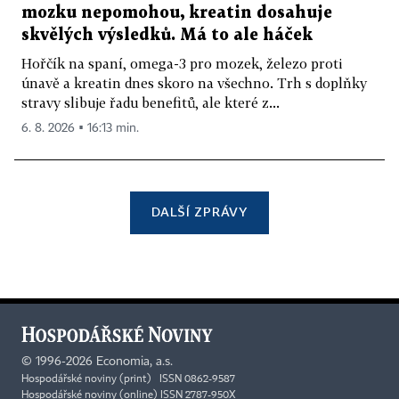
mozku nepomohou, kreatin dosahuje
skvělých výsledků. Má to ale háček
Hořčík na spaní, omega-3 pro mozek, železo proti
únavě a kreatin dnes skoro na všechno. Trh s doplňky
stravy slibuje řadu benefitů, ale které z...
6. 8. 2026 ▪ 16:13 min.
DALŠÍ ZPRÁVY
©
1996-2026
Economia, a.s.
Hospodářské noviny (print) ISSN 0862-9587
Hospodářské noviny (online) ISSN 2787-950X