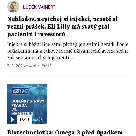
LUDĚK VAINERT
Nehladov, nepíchej si injekci, prostě si
vezmi prášek. Eli Lilly má svatý grál
pacientů i investorů
Injekce si běžní lidé sami píchají jen velmi neradi. Podle
průzkumů má k takové formě užívání léků averzi sedm
z deseti amerických pacientů....
7. 8. 2026 ▪ 4 min. čtení
16:13
Biotechnoložka: Omega-3 před úpadkem