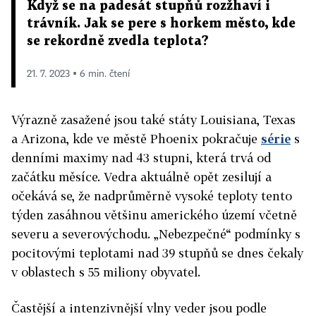
Když se na padesát stupňů rozžhaví i
trávník. Jak se pere s horkem město, kde
se rekordně zvedla teplota?
21. 7. 2023 ▪ 6 min. čtení
Výrazně zasažené jsou také státy Louisiana, Texas
a Arizona, kde ve městě Phoenix pokračuje
série
s
denními maximy nad 43 stupni, která trvá od
začátku měsíce. Vedra aktuálně opět zesilují a
očekává se, že nadprůměrně vysoké teploty tento
týden zasáhnou většinu amerického území včetně
severu a severovýchodu. „Nebezpečné“ podmínky s
pocitovými teplotami nad 39 stupňů se dnes čekaly
v oblastech s 55 miliony obyvatel.
Častější a intenzivnější vlny veder jsou podle