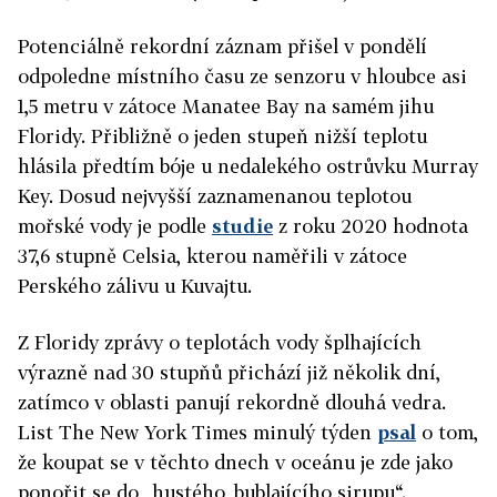
Potenciálně rekordní záznam přišel v pondělí
odpoledne místního času ze senzoru v hloubce asi
1,5 metru v zátoce Manatee Bay na samém jihu
Floridy. Přibližně o jeden stupeň nižší teplotu
hlásila předtím bóje u nedalekého ostrůvku Murray
Key. Dosud nejvyšší zaznamenanou teplotou
mořské vody je podle
studie
z roku 2020 hodnota
37,6 stupně Celsia, kterou naměřili v zátoce
Perského zálivu u Kuvajtu.
Z Floridy zprávy o teplotách vody šplhajících
výrazně nad 30 stupňů přichází již několik dní,
zatímco v oblasti panují rekordně dlouhá vedra.
List The New York Times minulý týden
psal
o tom,
že koupat se v těchto dnech v oceánu je zde jako
ponořit se do „hustého, bublajícího sirupu“.