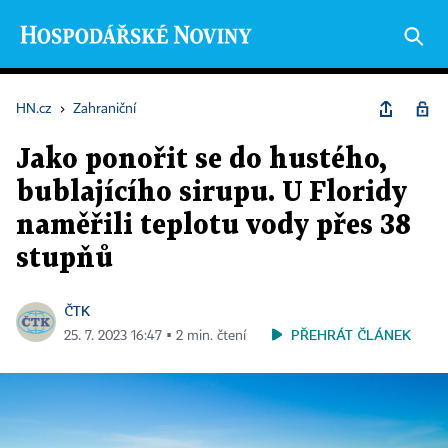
HN.cz
›
Zahraniční
Jako ponořit se do hustého,
bublajícího sirupu. U Floridy
naměřili teplotu vody přes 38
stupňů
ČTK
PŘEHRÁT ČLÁNEK
25. 7. 2023 16:47 ▪ 2 min. čtení