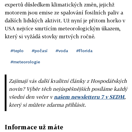
expertů důsledkem klimatických změn, jejichž
motorem jsou emise ze spalování fosilních paliv a
dalších lidských aktivit. Už nyní je přitom horko v
USA nejvíce smrtícím meteorologickým úkazem,
který si vyžádá stovky mrtvých ročně.
#teplo
#počasí
#voda
#Florida
#meteorologie
Zajímají vás další kvalitní články z Hospodářských
novin? Výběr těch nejúspěšnějších posíláme každý
všední den večer v
našem newsletteru 7 v SEDM
,
který si můžete zdarma přihlásit.
Informace už máte