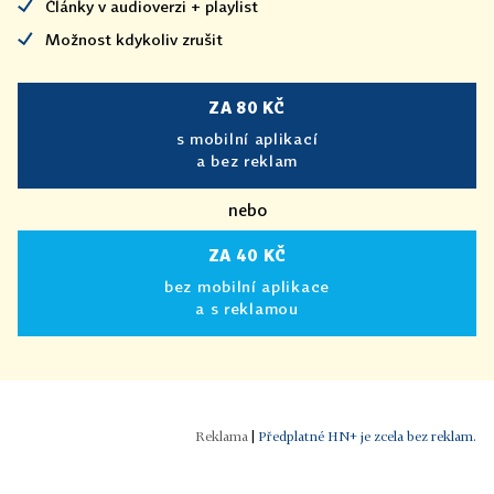
Články v audioverzi + playlist
Možnost kdykoliv zrušit
ZA 80 KČ
s mobilní aplikací
a bez reklam
nebo
ZA 40 KČ
bez mobilní aplikace
a s reklamou
|
Předplatné HN+ je zcela bez reklam.