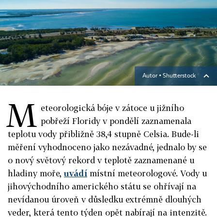
Autor ▪
Shutterstock
M
eteorologická bóje v zátoce u jižního
pobřeží Floridy v pondělí zaznamenala
teplotu vody přibližně 38,4 stupně Celsia. Bude-li
měření vyhodnoceno jako nezávadné, jednalo by se
o nový světový rekord v teplotě zaznamenané u
hladiny moře,
uvádí
místní meteorologové. Vody u
jihovýchodního amerického státu se ohřívají na
nevídanou úroveň v důsledku extrémně dlouhých
veder, která tento týden opět nabírají na intenzitě.