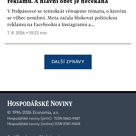
reklamu. A hlavní oběť je nečekaná
V Podpásovce se tentokrát věnujeme tématu, o kterém
se vůbec nemluví. Meta začala blokovat politickou
reklamu na Facebooku a Instagramu a...
7. 8. 2026 ▪ 55:23 min.
DALŠÍ ZPRÁVY
©
1996-2026
Economia, a.s.
Hospodářské noviny (print) ISSN 0862-9587
Hospodářské noviny (online) ISSN 2787-950X