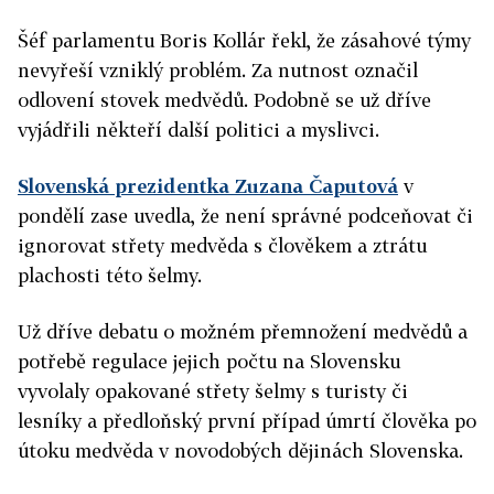
Šéf parlamentu Boris Kollár řekl, že zásahové týmy
nevyřeší vzniklý problém. Za nutnost označil
odlovení stovek medvědů. Podobně se už dříve
vyjádřili někteří další politici a myslivci.
Slovenská prezidentka Zuzana Čaputová
v
pondělí zase uvedla, že není správné podceňovat či
ignorovat střety medvěda s člověkem a ztrátu
plachosti této šelmy.
Už dříve debatu o možném přemnožení medvědů a
potřebě regulace jejich počtu na Slovensku
vyvolaly opakované střety šelmy s turisty či
lesníky a předloňský první případ úmrtí člověka po
útoku medvěda v novodobých dějinách Slovenska.