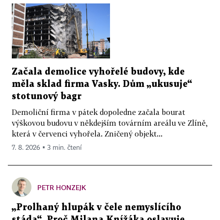
Začala demolice vyhořelé budovy, kde
měla sklad firma Vasky. Dům „ukusuje“
stotunový bagr
Demoliční firma v pátek dopoledne začala bourat
výškovou budovu v někdejším továrním areálu ve Zlíně,
která v červenci vyhořela. Zničený objekt...
7. 8. 2026 ▪ 3 min. čtení
PETR HONZEJK
„Prolhaný hlupák v čele nemyslícího
stáda“. Proč Milana Knížáka oslavuje