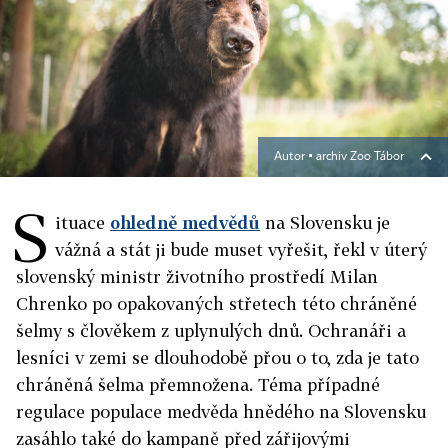
Autor ▪
archiv Zoo Tábor
S
ituace
ohledně medvědů
na Slovensku je
vážná a stát ji bude muset vyřešit, řekl v úterý
slovenský ministr životního prostředí Milan
Chrenko po opakovaných střetech této chráněné
šelmy s člověkem z uplynulých dnů. Ochranáři a
lesníci v zemi se dlouhodobě přou o to, zda je tato
chráněná šelma přemnožena. Téma případné
regulace populace medvěda hnědého na Slovensku
zasáhlo také do kampaně před zářijovými