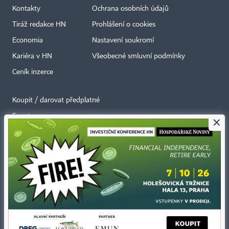
Kontakty
Ochrana osobních údajů
Tiráž redakce HN
Prohlášení o cookies
Economia
Nastavení soukromí
Kariéra v HN
Všeobecné smluvní podmínky
Ceník inzerce
Koupit / darovat předplatné
Eventy
×
Newslettery
RSS kanály
Autorská práva vykonává vydavatel. Bez písemného svolení vydavatele je
zakázáno jakékoli užití částí nebo celku díla, zejména rozmnožování a šíření
jakýmkoli způsobem, mechanickým nebo elektronickým, v českém nebo
jiném jazyce. Bez souhlasu vydavatele je zakázáno též rozmnožování
obsahu pro účely automatizované analýzy textů nebo dat