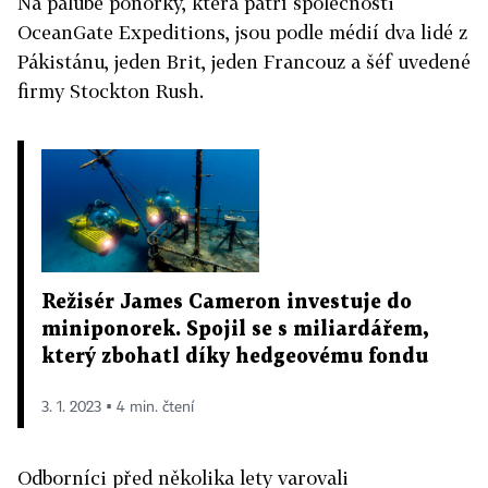
Na palubě
ponorky
, která patří společnosti
OceanGate Expeditions, jsou podle médií dva lidé z
Pákistánu, jeden Brit, jeden Francouz a šéf uvedené
firmy Stockton Rush.
Režisér James Cameron investuje do
miniponorek. Spojil se s miliardářem,
který zbohatl díky hedgeovému fondu
3. 1. 2023 ▪ 4 min. čtení
Odborníci před několika lety varovali