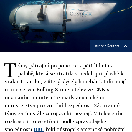
Autor ▪
Reuters
T
ýmy pátrající po
ponorce
s pěti lidmi na
palubě, která se ztratila v neděli při plavbě k
vraku Titaniku, v úterý slyšely bouchání. Informují
o tom server Rolling Stone a televize CNN s
odvoláním na interní e-maily amerického
ministerstva pro vnitřní bezpečnost. Záchranné
týmy zatím stále zdroj zvuku neznají. V televizním
rozhovoru to ve středu podle zpravodajské
společnosti
BBC
řekl důstojník americké pobřežní