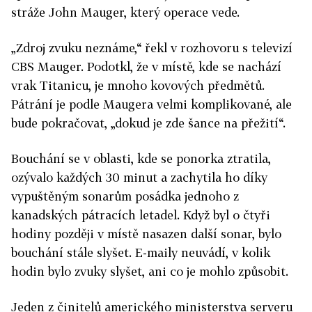
stráže John Mauger, který operace vede.
„Zdroj zvuku neznáme,“ řekl v rozhovoru s televizí
CBS Mauger. Podotkl, že v místě, kde se nachází
vrak Titanicu, je mnoho kovových předmětů.
Pátrání je podle Maugera velmi komplikované, ale
bude pokračovat, „dokud je zde šance na přežití“.
Bouchání se v oblasti, kde se
ponorka
ztratila,
ozývalo každých 30 minut a zachytila ho díky
vypuštěným sonarům posádka jednoho z
kanadských pátracích letadel. Když byl o čtyři
hodiny později v místě nasazen další sonar, bylo
bouchání stále slyšet. E-maily neuvádí, v kolik
hodin bylo zvuky slyšet, ani co je mohlo způsobit.
Jeden z činitelů amerického ministerstva serveru