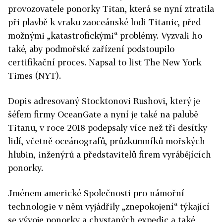
provozovatele ponorky Titan, která se nyní ztratila
při plavbě k vraku zaoceánské lodi Titanic, před
možnými „katastrofickými“ problémy. Vyzvali ho
také, aby podmořské zařízení podstoupilo
certifikační proces. Napsal to list The New York
Times (NYT).
Dopis adresovaný Stocktonovi Rushovi, který je
šéfem firmy OceanGate a nyní je také na palubě
Titanu, v roce 2018 podepsaly více než tři desítky
lidí, včetně oceánografů, průzkumníků mořských
hlubin, inženýrů a představitelů firem vyrábějících
ponorky.
Jménem americké Společnosti pro námořní
technologie v něm vyjádřily „znepokojení“ týkající
se vývoje ponorky a chystaných expedic a také