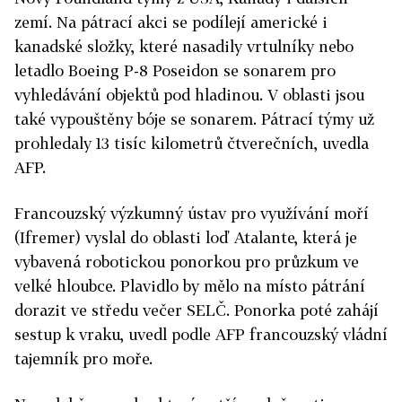
zemí.
Na pátrací akci se podílejí americké i
kanadské složky, které nasadily vrtulníky nebo
letadlo Boeing P-8 Poseidon se sonarem pro
vyhledávání objektů pod hladinou. V oblasti jsou
také vypouštěny bóje se sonarem. Pátrací týmy už
prohledaly 13 tisíc kilometrů čtverečních, uvedla
AFP.
Francouzský výzkumný ústav pro využívání moří
(Ifremer) vyslal do oblasti loď Atalante, která je
vybavená robotickou
ponorkou
pro průzkum ve
velké hloubce. Plavidlo by mělo na místo pátrání
dorazit ve středu večer SELČ.
Ponorka
poté zahájí
sestup k vraku, uvedl podle AFP francouzský vládní
tajemník pro moře.