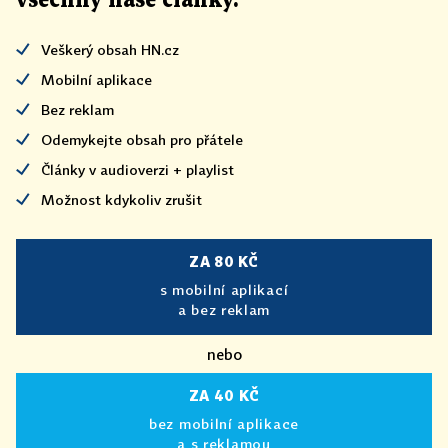
všechny naše články
.
Veškerý obsah HN.cz
Mobilní aplikace
Bez reklam
Odemykejte obsah pro přátele
Články v audioverzi + playlist
Možnost kdykoliv zrušit
ZA 80 KČ
s mobilní aplikací
a bez reklam
nebo
ZA 40 KČ
bez mobilní aplikace
a s reklamou