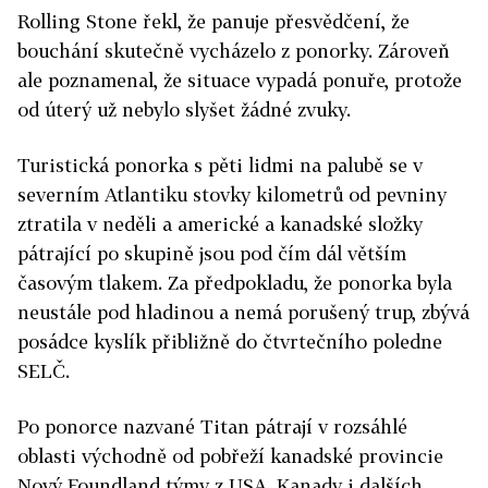
Rolling Stone řekl, že panuje přesvědčení, že
bouchání skutečně vycházelo z
ponorky
. Zároveň
ale poznamenal, že situace vypadá ponuře, protože
od úterý už nebylo slyšet žádné zvuky.
Turistická ponorka s pěti lidmi na palubě se v
severním Atlantiku stovky kilometrů od pevniny
ztratila v neděli a americké a kanadské složky
pátrající po skupině jsou pod čím dál větším
časovým tlakem. Za předpokladu, že ponorka byla
neustále pod hladinou a nemá porušený trup, zbývá
posádce kyslík přibližně do čtvrtečního poledne
SELČ.
Po
ponorce
nazvané Titan pátrají v rozsáhlé
oblasti východně od pobřeží kanadské provincie
Nový Foundland týmy z USA, Kanady i dalších