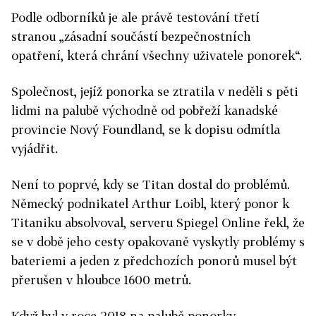
Podle odborníků je ale právě testování třetí
stranou „zásadní součástí bezpečnostních
opatření, která chrání všechny uživatele ponorek“.
Společnost, jejíž ponorka se ztratila v neděli s pěti
lidmi na palubě východně od pobřeží kanadské
provincie Nový Foundland, se k dopisu odmítla
vyjádřit.
Není to poprvé, kdy se Titan dostal do problémů.
Německý podnikatel Arthur Loibl, který ponor k
Titaniku absolvoval, serveru Spiegel Online řekl, že
se v době jeho cesty opakovaně vyskytly problémy s
bateriemi a jeden z předchozích ponorů musel být
přerušen v hloubce 1600 metrů.
Když byl v roce 2018 na palubě ponorky