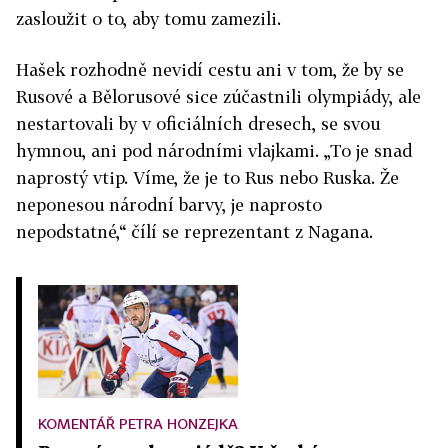
zasloužit o to, aby tomu zamezili.
Hašek rozhodně nevidí cestu ani v tom, že by se
Rusové a Bělorusové sice zúčastnili olympiády, ale
nestartovali by v oficiálních dresech, se svou
hymnou, ani pod národními vlajkami. „To je snad
naprostý vtip. Víme, že je to Rus nebo Ruska. Že
neponesou národní barvy, je naprosto
nepodstatné,“ čílí se reprezentant z Nagana.
KOMENTÁŘ PETRA HONZEJKA