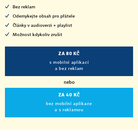
Bez reklam
Odemykejte obsah pro přátele
Články v audioverzi + playlist
Možnost kdykoliv zrušit
ZA 80 KČ
s mobilní aplikací
a bez reklam
nebo
ZA 40 KČ
bez mobilní aplikace
a s reklamou