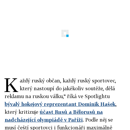
K
aždý ruský občan, každý ruský sportovec,
který nastoupí do jakékoliv soutěže, dělá
reklamu na ruskou válku,“ říká ve Spotlightu
bývalý hokejový reprezentant Dominik Hašek
,
který kritizuje
účast Rusů a Bělorusů na
nadcházející olympiádě v Paříži
. Podle něj se
musí čeští sportovci i funkcionáři maximálně