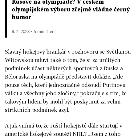
Rusové na olympiádě? V českém
olympijském výboru zřejmě vládne černý
humor
8. 2. 2023 ▪ 5 min. čtení
Slavný hokejový brankář v rozhovoru se Světlanou
Witowskou mluví také o tom, že si za určitých
podmínek účast některých sportovců z Ruska a
Běloruska na olympiádě představit dokáže. „Ale
pouze těch, kteří jednoznačně odsoudí Putinovu
válku a všechny jeho zločiny,“ pokračuje s tím, že
takovým lidem by mohl být poskytnut za velmi
striktních podmínek azyl.
A jak vnímá to, že ruští hokejisté dále startují v
americké hokejové soutěži NHL? „Jsem z toho