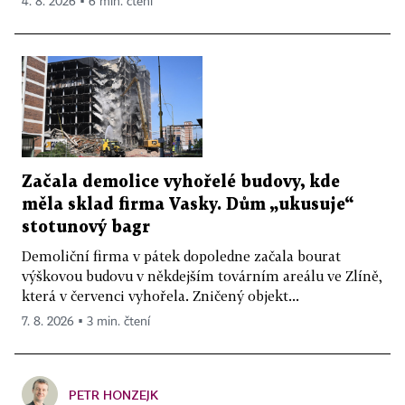
4. 8. 2026 ▪ 6 min. čtení
Začala demolice vyhořelé budovy, kde
měla sklad firma Vasky. Dům „ukusuje“
stotunový bagr
Demoliční firma v pátek dopoledne začala bourat
výškovou budovu v někdejším továrním areálu ve Zlíně,
která v červenci vyhořela. Zničený objekt...
7. 8. 2026 ▪ 3 min. čtení
PETR HONZEJK