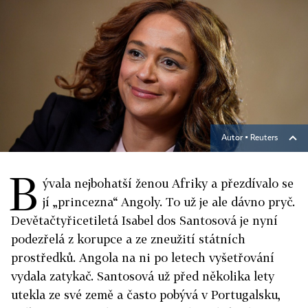
Autor ▪
Reuters
B
ývala nejbohatší ženou Afriky a přezdívalo se
jí „princezna“ Angoly. To už je ale dávno pryč.
Devětačtyřicetiletá Isabel dos Santosová je nyní
podezřelá z korupce a ze zneužití státních
prostředků. Angola na ni po letech vyšetřování
vydala zatykač. Santosová už před několika lety
utekla ze své země a často pobývá v Portugalsku,