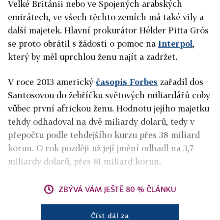
Velké Británii nebo ve Spojených arabských
emirátech, ve všech těchto zemích má také vily a
další majetek. Hlavní prokurátor Hélder Pitta Grós
se proto obrátil s žádostí o pomoc na
Interpol
,
který by měl uprchlou ženu najít a zadržet.
V roce 2013 americký
časopis Forbes
zařadil dos
Santosovou do žebříčku světových miliardářů coby
vůbec první africkou ženu. Hodnotu jejího majetku
tehdy odhadoval na dvě miliardy dolarů, tedy v
přepočtu podle tehdejšího kurzu přes 38 miliard
korun. O rok později už její jmění odhadl na 3,7
miliardy dolarů, přes 81 miliard korun.
ZBÝVÁ VÁM JEŠTĚ 80 % ČLÁNKU
Číst dál za