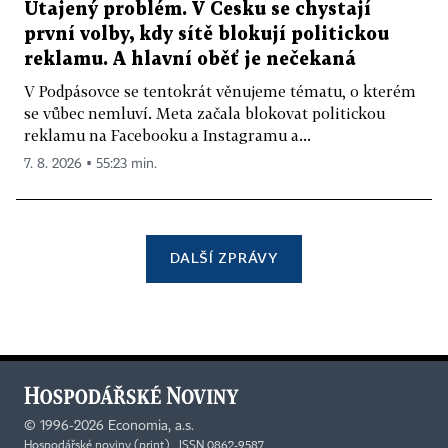
Utajený problém. V Česku se chystají
první volby, kdy sítě blokují politickou
reklamu. A hlavní oběť je nečekaná
V Podpásovce se tentokrát věnujeme tématu, o kterém
se vůbec nemluví. Meta začala blokovat politickou
reklamu na Facebooku a Instagramu a...
7. 8. 2026 ▪ 55:23 min.
DALŠÍ ZPRÁVY
©
1996-2026
Economia, a.s.
Hospodářské noviny (print) ISSN 0862-9587