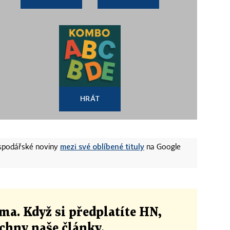
HRÁT
mezi své oblíbené tituly
ospodářské noviny
na Google
ma. Když si předplatíte HN,
echny naše články
.