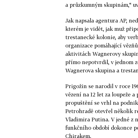
a průzkumným skupinám,“ uv
Jak napsala agentura AP, ned
kterém je vidět, jak muž při
trestanecké kolonie, aby ver
organizace pomáhající vězňů
aktivitách Wagnerovy skupiny
přímo nepotvrdil, v jednom z
Wagnerova skupina a trestanci
Prigožin se narodil v roce 19
vězení na 12 let za loupeže a
propuštění se vrhl na podniká
Petrohradě otevřel několik re
Vladimira Putina. V jedné z
funkčního období dokonce po
Chirakem.