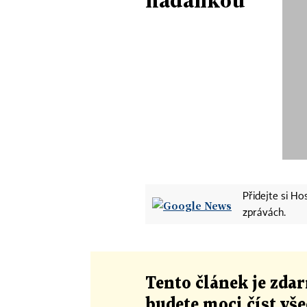
hádankou
Přidejte si H
zprávách.
Tento článek
je
zdar
budete moci číst vš