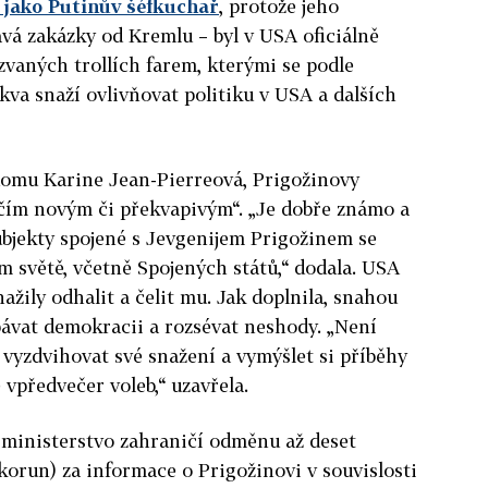
 jako Putinův šéfkuchař
, protože jeho
vá zakázky od Kremlu – byl v USA oficiálně
vaných trollích farem, kterými se podle
va snaží ovlivňovat politiku v USA a dalších
domu Karine Jean-Pierreová, Prigožinovy
čím novým či překvapivým“. „Je dobře známo a
bjekty spojené s Jevgenijem Prigožinem se
ém světě, včetně Spojených států,“ dodala. USA
nažily odhalit a čelit mu. Jak doplnila, snahou
ávat demokracii a rozsévat neshody. „Není
 vyzdvihovat své snažení a vymýšlet si příběhy
 vpředvečer voleb,“ uzavřela.
 ministerstvo zahraničí odměnu až deset
korun) za informace o Prigožinovi v souvislosti