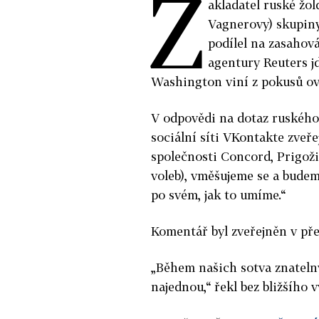
Z
akladatel ruské žo
Vagnerovy) skupiny
podílel na zasahová
agentury Reuters jd
Washington viní z pokusů ov
V odpovědi na dotaz ruského
sociální síti VKontakte zveře
společnosti Concord, Prigoži
voleb), vměšujeme se a budem
po svém, jak to umíme.“
Komentář byl zveřejněn v př
„Během našich sotva znatelný
najednou,“ řekl bez bližšího 