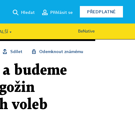
PŘEDPLATNÉ
Hledat
Přihlásit se
BeNative
ALŠÍ
Sdílet
Odemknout známému
e a budeme
gožin
h voleb