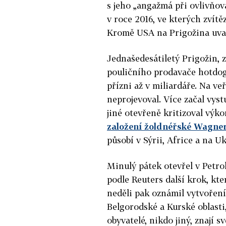
s jeho „angažmá při ovlivňov
v roce 2016, ve kterých zvít
Kromě USA na Prigožina uvali
Jednašedesátiletý Prigožin, 
pouličního prodavače hotdog
přízni až v miliardáře. Na ve
neprojevoval.
Více začal vys
jiné otevřeně kritizoval výk
založení žoldnéřské Wagne
působí v Sýrii, Africe a na U
Minulý pátek otevřel v Petr
podle Reuters další krok, kt
neděli pak oznámil vytvoření
Belgorodské a Kurské oblasti
obyvatelé, nikdo jiný, znají 