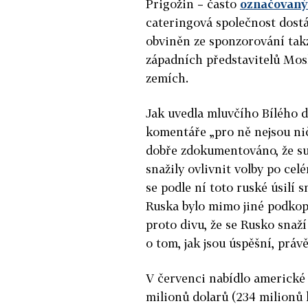
Prigožin – často
označovaný
cateringová společnost dostá
obviněn ze sponzorování takz
západních představitelů Mosk
zemích.
Jak uvedla mluvčího Bílého 
komentáře „pro ně nejsou ni
dobře zdokumentováno, že su
snažily ovlivnit volby po cel
se podle ní toto ruské úsilí s
Ruska bylo mimo jiné podkop
proto divu, že se Rusko snaží
o tom, jak jsou úspěšní, právě
V červenci nabídlo americké
milionů dolarů (234 milionů 