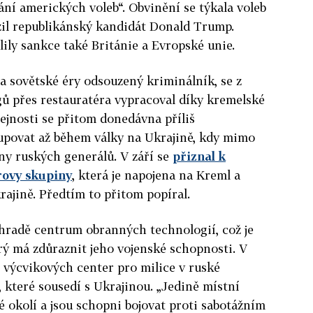
ání amerických voleb“.
Obvinění se týkala voleb
ězil republikánský kandidát Donald Trump.
ly sankce také Británie a Evropské unie.
za sovětské éry odsouzený kriminálník, se z
ů přes restauratéra vypracoval díky kremelské
řejnosti se přitom donedávna příliš
tupovat až během války na Ukrajině, kdy mimo
ony ruských generálů. V září se
přiznal k
rovy skupiny
, která je napojena na Kreml a
krajině.
Předtím to přitom popíral.
ohradě centrum obranných technologií, což je
erý má zdůraznit jeho vojenské schopnosti. V
 výcvikových center pro milice v ruské
, které sousedí s Ukrajinou. „Jedině místní
své okolí a jsou schopni bojovat proti sabotážním