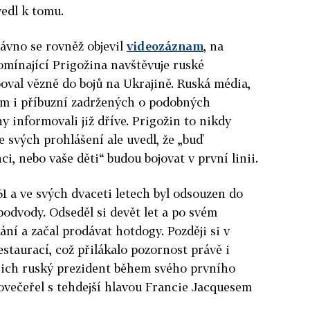
edl k tomu.
ávno se rovněž objevil
videozáznam
, na
pomínající Prigožina navštěvuje ruské
boval vězně do bojů na Ukrajině. Ruská média,
m i příbuzní zadržených o podobných
 informovali již dříve. Prigožin to nikdy
e svých prohlášení ale uvedl, že „buď
, nebo vaše děti“ budou bojovat v první linii.
61 a ve svých dvaceti letech byl odsouzen do
 podvody. Odseděl si devět let a po svém
ní a začal prodávat hotdogy. Později si v
staurací, což přilákalo pozornost právě i
 nich ruský prezident během svého prvního
večeřel s tehdejší hlavou Francie Jacquesem