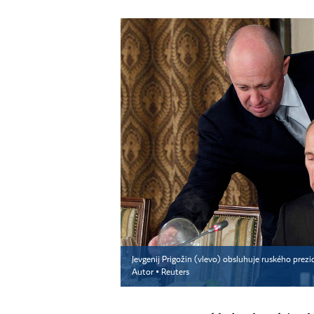
Jevgenij Prigožin (vlevo) obsluhuje ruského prezi
Autor ▪
Reuters