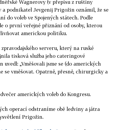
ldnéřské Wagnerovy (v přepisu z ruštiny
 a podnikatel Jevgenij Prigožin oznámil, že se
ní do voleb ve Spojených státech. Podle
e o první veřejné přiznání od osoby, kterou
livňovat americkou politiku.
 zpravodajského serveru, který na ruské
jnila tisková služba jeho cateringové
n uvedl: „Vměšovali jsme se (do amerických
e se vměšovat. Opatrně, přesně, chirurgicky a
edvečer amerických voleb do Kongresu.
ch operací odstraníme obě ledviny a játra
vysvětlení Prigožin.