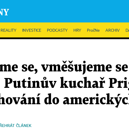
REALITY
INVESTICE
PODCASTY
HRY
PročNe
ARCHIV
D
sme se, vměšujeme s
. Putinův kuchař Pri
ahování do americkýc
ŘEHRÁT ČLÁNEK