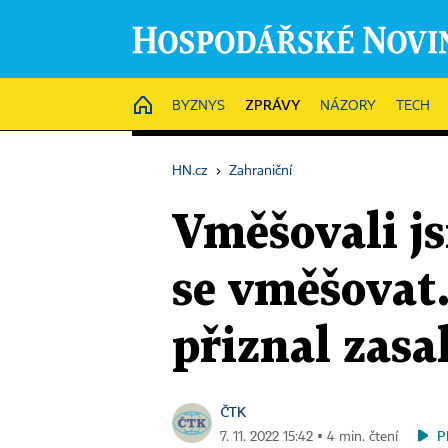
ZPRÁVY
HOME
BYZNYS
NÁZORY
TECH
HN.cz
›
Zahraniční
Vměšovali j
se vměšovat
přiznal zas
ČTK
P
7. 11. 2022 15:42 ▪ 4 min. čtení