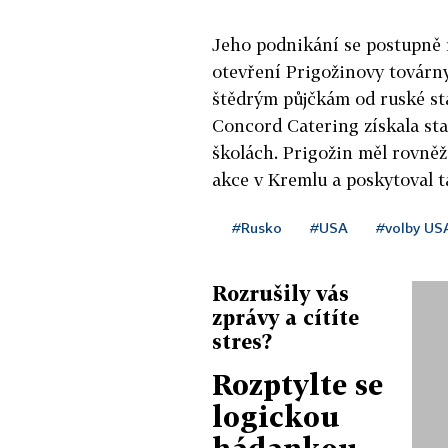
Jeho podnikání se postupně r
otevření Prigožinovy továrny
štědrým půjčkám od ruské st
Concord Catering získala sta
školách. Prigožin měl rovněž 
akce v Kremlu a poskytoval t
#Rusko
#USA
#volby US
Rozrušily vás
zprávy a cítíte
stres?
Rozptylte se
logickou