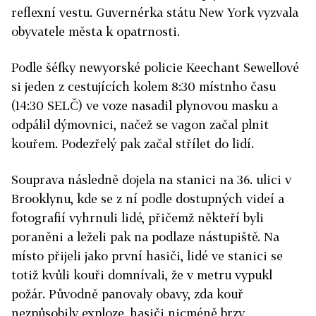
reflexní vestu. Guvernérka státu New York vyzvala
obyvatele města k opatrnosti.
Podle šéfky newyorské policie Keechant Sewellové
si jeden z cestujících kolem 8:30 místnho času
(14:30 SELČ) ve voze nasadil plynovou masku a
odpálil dýmovnici, načež se vagon začal plnit
kouřem. Podezřelý pak začal střílet do lidí.
Souprava následně dojela na stanici na 36. ulici v
Brooklynu, kde se z ní podle dostupných videí a
fotografií vyhrnuli lidé, přičemž někteří byli
poraněni a leželi pak na podlaze nástupiště. Na
místo přijeli jako první hasiči, lidé ve stanici se
totiž kvůli kouři domnívali, že v metru vypukl
požár. Původně panovaly obavy, zda kouř
nezpůsobily exploze, hasiči nicméně brzy