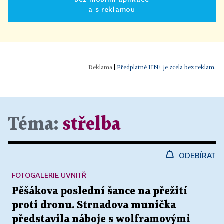
a s reklamou
|
Předplatné HN+ je zcela bez reklam.
Téma:
střelba
ODEBÍRAT
FOTOGALERIE UVNITŘ
Pěšákova poslední šance na přežití
proti dronu. Strnadova munička
představila náboje s wolframovými