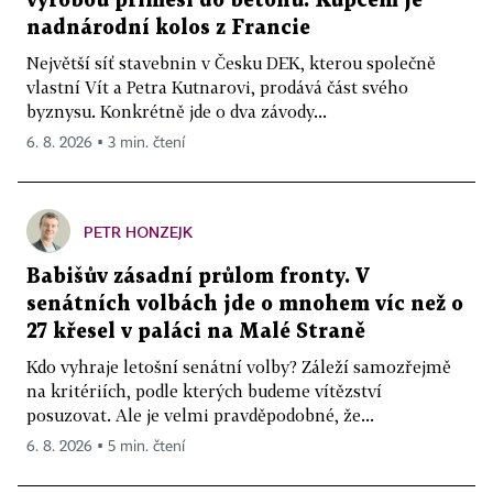
výrobou příměsí do betonu. Kupcem je
nadnárodní kolos z Francie
Největší síť stavebnin v Česku DEK, kterou společně
vlastní Vít a Petra Kutnarovi, prodává část svého
byznysu. Konkrétně jde o dva závody...
6. 8. 2026 ▪ 3 min. čtení
PETR HONZEJK
Babišův zásadní průlom fronty. V
senátních volbách jde o mnohem víc než o
27 křesel v paláci na Malé Straně
Kdo vyhraje letošní senátní volby? Záleží samozřejmě
na kritériích, podle kterých budeme vítězství
posuzovat. Ale je velmi pravděpodobné, že...
6. 8. 2026 ▪ 5 min. čtení