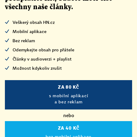
všechny naše články
.
Veškerý obsah HN.cz
Mobilní aplikace
Bez reklam
Odemykejte obsah pro přátele
Články v audioverzi + playlist
Možnost kdykoliv zrušit
ZA 80 KČ
s mobilní aplikací
a bez reklam
nebo
ZA 40 KČ
bez mobilní aplikace