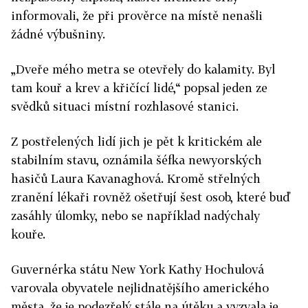
informovali, že při prověrce na místě nenašli
žádné výbušniny.
„Dveře mého metra se otevřely do kalamity. Byl
tam kouř a krev a křičící lidé,“ popsal jeden ze
svědků situaci místní rozhlasové stanici.
Z postřelených lidí jich je pět k kritickém ale
stabilním stavu, oznámila šéfka newyorských
hasičů Laura Kavanaghová. Kromě střelných
zranění lékaři rovněž ošetřují šest osob, které buď
zasáhly úlomky, nebo se například nadýchaly
kouře.
Guvernérka státu New York Kathy Hochulová
varovala obyvatele nejlidnatějšího amerického
města, že je podezřelý stále na útěku a vyzvala je