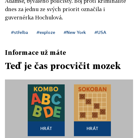
Adamse, bývalého policisty. Boj proti kriminalitě
dnes za jednu ze svých priorit označila i
guvernérka Hochulová.
#střelba
#exploze
#New York
#USA
Informace už máte
Teď je čas procvičit mozek
HRÁT
HRÁT