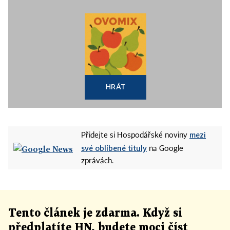
HRÁT
mezi
Přidejte si Hospodářské noviny
své oblíbené tituly
na Google
zprávách.
Tento článek
je
zdarma. Když si
předplatíte HN, budete moci číst