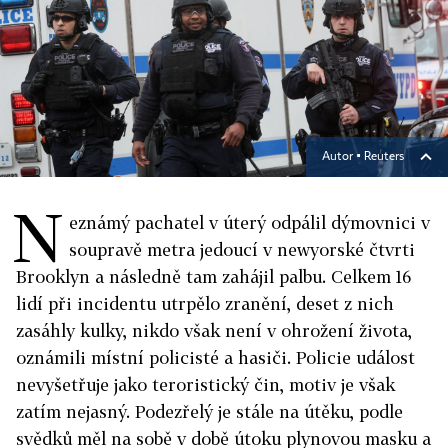
Autor ▪
Reuters
N
eznámý pachatel v úterý odpálil dýmovnici v
soupravě metra jedoucí v newyorské čtvrti
Brooklyn a následně tam zahájil palbu. Celkem 16
lidí při incidentu utrpělo zranění, deset z nich
zasáhly kulky, nikdo však není v ohrožení života,
oznámili místní policisté a hasiči. Policie událost
nevyšetřuje jako teroristický čin, motiv je však
zatím nejasný. Podezřelý je stále na útěku, podle
svědků měl na sobě v době útoku plynovou masku a