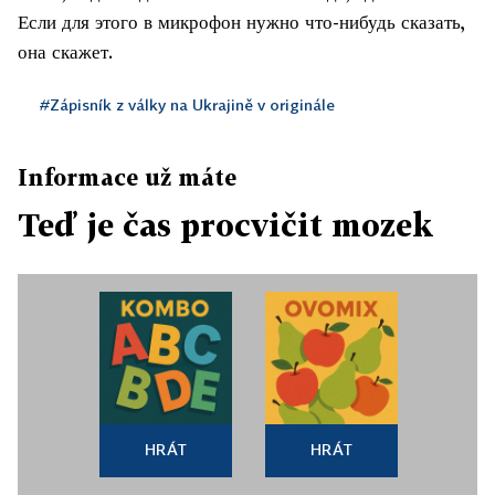
Если для этого в микрофон нужно что-нибудь сказать,
она скажет.
#Zápisník z války na Ukrajině v originále
Informace už máte
Teď je čas procvičit mozek
HRÁT
HRÁT