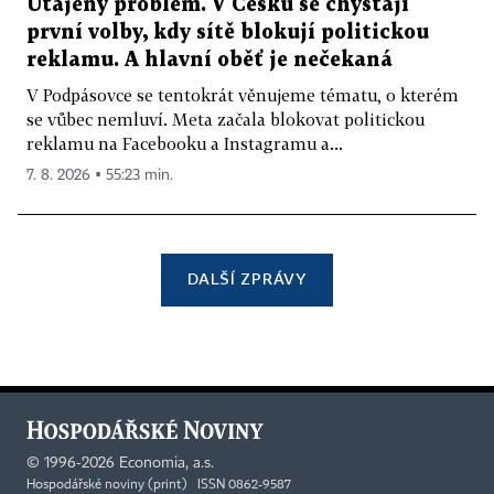
Utajený problém. V Česku se chystají
první volby, kdy sítě blokují politickou
reklamu. A hlavní oběť je nečekaná
V Podpásovce se tentokrát věnujeme tématu, o kterém
se vůbec nemluví. Meta začala blokovat politickou
reklamu na Facebooku a Instagramu a...
7. 8. 2026 ▪ 55:23 min.
DALŠÍ ZPRÁVY
©
1996-2026
Economia, a.s.
Hospodářské noviny (print) ISSN 0862-9587