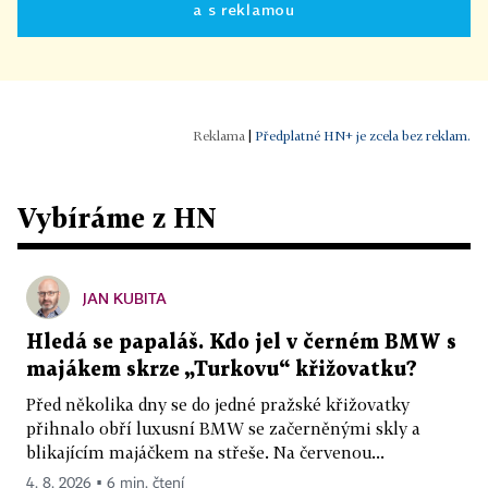
a s reklamou
|
Předplatné HN+ je zcela bez reklam.
Vybíráme z HN
JAN KUBITA
Hledá se papaláš. Kdo jel v černém BMW s
majákem skrze „Turkovu“ křižovatku?
Před několika dny se do jedné pražské křižovatky
přihnalo obří luxusní BMW se začerněnými skly a
blikajícím majáčkem na střeše. Na červenou...
4. 8. 2026 ▪ 6 min. čtení