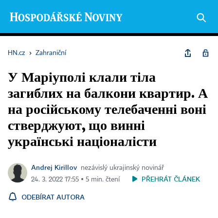
HN.cz
›
Zahraniční
У Маріуполі клали тіла
загиблих на балкони квартир. А
на російському телебаченні воні
стверджуют, що винні
українські націоналісти
Andrej Kirillov
nezávislý ukrajinský novinář
PŘEHRÁT ČLÁNEK
24. 3. 2022 17:55 ▪ 5 min. čtení
ODEBÍRAT AUTORA