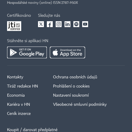
Hospodářské noviny (online) ISSN 2787-950X
Certifikováno
Sledujte nás
Stáhněte si aplikaci HN
Kontakty
Ochrana osobních údajů
Tiráž redakce HN
Prohlášení o cookies
Economia
Nastavení soukromí
Kariéra v HN
Všeobecné smluvní podmínky
Ceník inzerce
Koupit / darovat předplatné