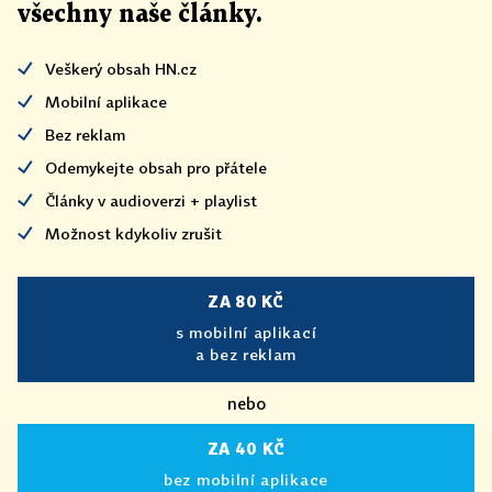
všechny naše články
.
Veškerý obsah HN.cz
Mobilní aplikace
Bez reklam
Odemykejte obsah pro přátele
Články v audioverzi + playlist
Možnost kdykoliv zrušit
ZA 80 KČ
s mobilní aplikací
a bez reklam
nebo
ZA 40 KČ
bez mobilní aplikace