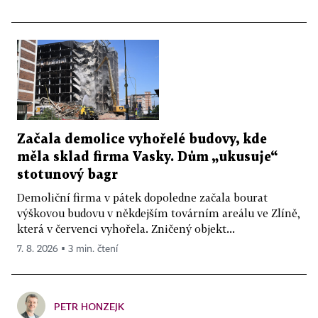
Začala demolice vyhořelé budovy, kde
měla sklad firma Vasky. Dům „ukusuje“
stotunový bagr
Demoliční firma v pátek dopoledne začala bourat
výškovou budovu v někdejším továrním areálu ve Zlíně,
která v červenci vyhořela. Zničený objekt...
7. 8. 2026 ▪ 3 min. čtení
PETR HONZEJK