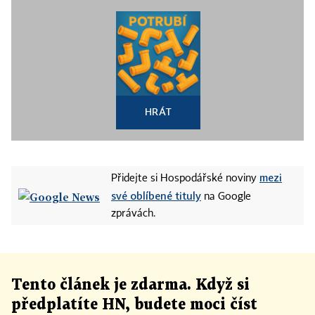
HRÁT
mezi
Přidejte si Hospodářské noviny
své oblíbené tituly
na Google
zprávách.
Tento článek
je
zdarma. Když si
předplatíte HN, budete moci číst