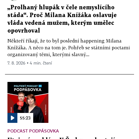
„Prolhaný hlupák v čele nemyslícího
stáda“. Proč Milana Knížáka oslavuje
vláda vedená mužem, kterým umělec
opovrhoval
Někteří říkají, že to byl poslední happening Milana
Knížáka. A něco na tom je. Pohřeb se státními poctami
organizovaný těmi, kterými slavný...
7. 8. 2026 ▪ 4 min. čtení
55:23
PODCAST PODPÁSOVKA