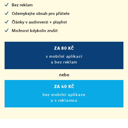
Bez reklam
Odemykejte obsah pro přátele
Články v audioverzi + playlist
Možnost kdykoliv zrušit
ZA 80 KČ
s mobilní aplikací
a bez reklam
nebo
ZA 40 KČ
bez mobilní aplikace
a s reklamou