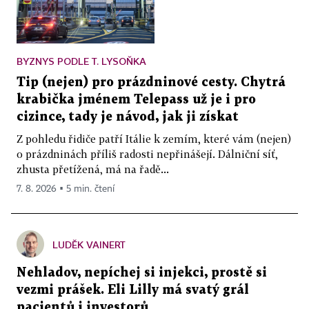
BYZNYS PODLE T. LYSOŇKA
Tip (nejen) pro prázdninové cesty. Chytrá
krabička jménem Telepass už je i pro
cizince, tady je návod, jak ji získat
Z pohledu řidiče patří Itálie k zemím, které vám (nejen)
o prázdninách příliš radosti nepřinášejí. Dálniční síť,
zhusta přetížená, má na řadě...
7. 8. 2026 ▪ 5 min. čtení
LUDĚK VAINERT
Nehladov, nepíchej si injekci, prostě si
vezmi prášek. Eli Lilly má svatý grál
pacientů i investorů