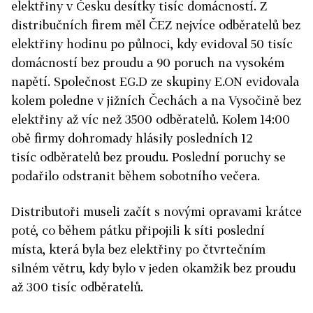
elektřiny v Česku desítky tisíc domácností. Z
distribučních firem měl
ČEZ
nejvíce odběratelů bez
elektřiny hodinu po půlnoci, kdy evidoval 50 tisíc
domácností bez proudu a 90 poruch na vysokém
napětí. Společnost EG.D ze skupiny E.ON evidovala
kolem poledne v jižních Čechách a na Vysočině bez
elektřiny až víc než 3500 odběratelů. Kolem 14:00
obě firmy dohromady hlásily posledních 12
tisíc odběratelů bez proudu. Poslední poruchy se
podařilo odstranit během sobotního večera.
Distributoři museli začít s novými opravami krátce
poté, co během pátku připojili k síti poslední
místa, která byla bez elektřiny po čtvrtečním
silném větru, kdy bylo v jeden okamžik bez proudu
až 300 tisíc odběratelů.