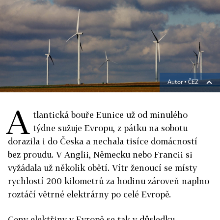
Autor ▪
ČEZ
A
tlantická bouře Eunice už od minulého
týdne sužuje Evropu, z pátku na sobotu
dorazila i do Česka a nechala tisíce domácností
bez proudu. V Anglii, Německu nebo Francii si
vyžádala už několik obětí. Vítr ženoucí se místy
rychlostí 200 kilometrů za hodinu zároveň naplno
roztáčí větrné elektrárny po celé Evropě.
Ceny elektřiny v Evropě se tak v důsledku