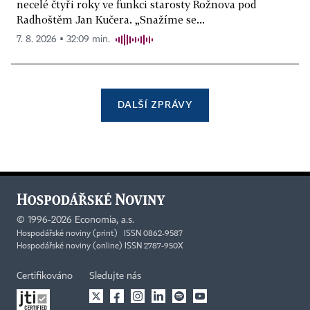
necelé čtyři roky ve funkci starosty Rožnova pod
Radhoštěm Jan Kučera. „Snažíme se...
7. 8. 2026 ▪ 32:09 min.
DALŠÍ ZPRÁVY
©
1996-2026
Economia, a.s.
Hospodářské noviny (print) ISSN 0862-9587
Hospodářské noviny (online) ISSN 2787-950X
Certifikováno
Sledujte nás