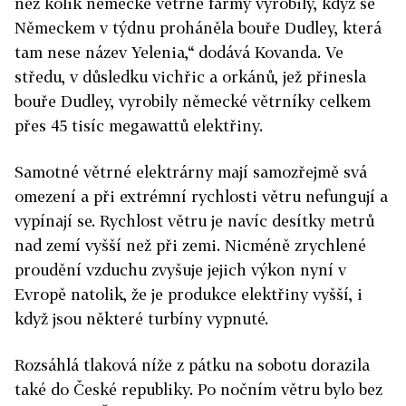
než kolik německé větrné farmy vyrobily, když se
Německem v týdnu proháněla bouře Dudley, která
tam nese název Yelenia,“ dodává Kovanda. Ve
středu, v důsledku vichřic a orkánů, jež přinesla
bouře Dudley, vyrobily německé větrníky celkem
přes 45 tisíc megawattů elektřiny.
Samotné větrné elektrárny mají samozřejmě svá
omezení a při extrémní rychlosti větru nefungují a
vypínají se. Rychlost větru je navíc desítky metrů
nad zemí vyšší než při zemi. Nicméně zrychlené
proudění vzduchu zvyšuje jejich výkon nyní v
Evropě natolik, že je produkce elektřiny vyšší, i
když jsou některé turbíny vypnuté.
Rozsáhlá tlaková níže z pátku na sobotu dorazila
také do České republiky. Po nočním větru bylo bez