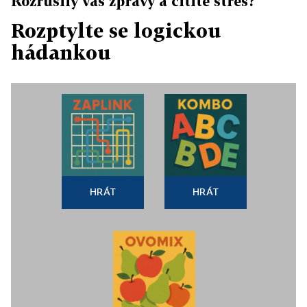
Rozrušily vás zprávy a cítíte stres?
Rozptylte se logickou
hádankou
HRÁT
HRÁT