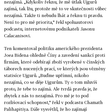
nezajímá. „Kdykoliv řeknu, že mě útlak Ujgurů
zajímá, tak lžu, protože mě to ve skutečnosti vůbec
nezajímá. Takže ti nebudu lhát a řeknu ti pravdu.
Není to pro mě priorita,“ řekl spoluautorovi
podcastu, internetovému podnikateli Jasonu
Calacanisovi.
Ten komentoval politiku amerického prezidenta
Joea Bidena ohledně Číny a zavedení sankcí proti
firmám, které odebírají zboží vyrobené v čínských
táborech nucených prací, ve kterých jsou vězněny
statisíce Ujgurů. „Buďme upřímní, nikoho
nezajímá, co se děje Ujgurům. Ty o tom mluvíš
proto, že tebe to zajímá. Ale tvrdá pravda je, že
zbytek z nás to nezajímá. Pro mě je to pod
rozlišovací schopnost,“ řekl v podcastu Chamath
Palihapitiya. Dále vysvětlil, že ho zajímají