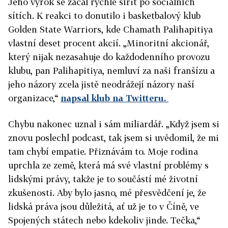
Jeho výrok se začal rychle šířit po sociálních
sítích. K reakci to donutilo i basketbalový klub
Golden State Warriors, kde Chamath Palihapitiya
vlastní deset procent akcií. „Minoritní akcionář,
který nijak nezasahuje do každodenního provozu
klubu, pan Palihapitiya, nemluví za naši franšízu a
jeho názory zcela jistě neodrážejí názory naší
organizace,“
napsal klub na Twitteru.
Chybu nakonec uznal i sám miliardář. „Když jsem si
znovu poslechl podcast, tak jsem si uvědomil, že mi
tam chybí empatie. Přiznávám to. Moje rodina
uprchla ze země, která má své vlastní problémy s
lidskými právy, takže je to součástí mé životní
zkušenosti. Aby bylo jasno, mé přesvědčení je, že
lidská práva jsou důležitá, ať už je to v Číně, ve
Spojených státech nebo kdekoliv jinde. Tečka,“