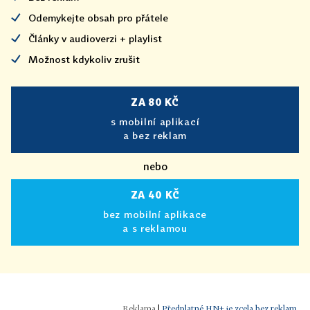
Odemykejte obsah pro přátele
Články v audioverzi + playlist
Možnost kdykoliv zrušit
ZA 80 KČ
s mobilní aplikací
a bez reklam
nebo
ZA 40 KČ
bez mobilní aplikace
a s reklamou
|
Předplatné HN+ je zcela bez reklam.