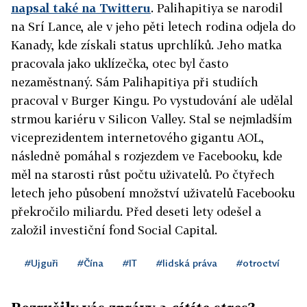
napsal také na Twitteru
. Palihapitiya se narodil
na Srí Lance, ale v jeho pěti letech rodina odjela do
Kanady, kde získali status uprchlíků. Jeho matka
pracovala jako uklízečka, otec byl často
nezaměstnaný. Sám Palihapitiya při studiích
pracoval v Burger Kingu. Po vystudování ale udělal
strmou kariéru v Silicon Valley. Stal se nejmladším
viceprezidentem internetového gigantu AOL,
následně pomáhal s rozjezdem ve Facebooku, kde
měl na starosti růst počtu uživatelů. Po čtyřech
letech jeho působení množství uživatelů Facebooku
překročilo miliardu. Před deseti lety odešel a
založil investiční fond Social Capital.
#Ujguři
#Čína
#IT
#lidská práva
#otroctví