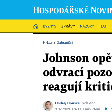
ZPRÁVY
HOME
BYZNYS
NÁZORY
TECH
HN.cz
›
Zahraniční
Johnson opět
odvrací pozo
reagují kriti
Ondřej Houska
redaktor
P
9. 12. 2021 10:43 ▪ 3 min. čtení