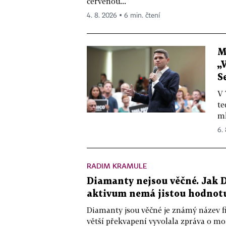
červenou...
4. 8. 2026 ▪ 6 min. čtení
M
„
S
V 
te
ml
6.
RADIM KRAMULE
Diamanty nejsou věčné. Jak D
aktivum nemá jistou hodnot
Diamanty jsou věčné je známý název f
větší překvapení vyvolala zpráva o m