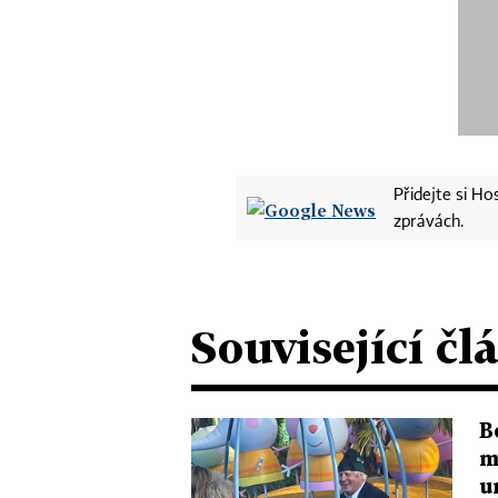
Přidejte si H
zprávách.
Související čl
B
m
u