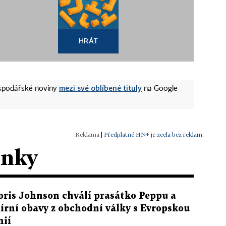
HRÁT
mezi své oblíbené tituly
ospodářské noviny
na Google
|
Předplatné HN+ je zcela bez reklam.
ánky
oris Johnson chválí prasátko Peppu a
írní obavy z obchodní války s Evropskou
nií