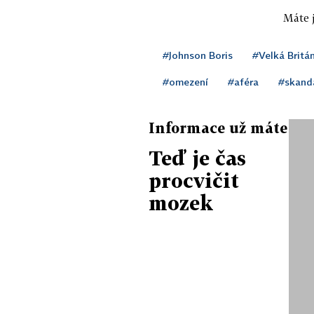
Máte j
#Johnson Boris
#Velká Britá
#omezení
#aféra
#skand
Informace už máte
Teď je čas
procvičit
mozek