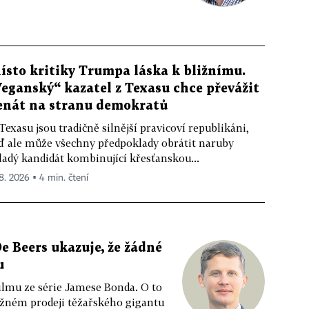
ísto kritiky Trumpa láska k bližnímu.
Veganský“ kazatel z Texasu chce převážit
enát na stranu demokratů
Texasu jsou tradičně silnější pravicoví republikáni,
ď ale může všechny předpoklady obrátit naruby
adý kandidát kombinující křesťanskou...
 8. 2026 ▪ 4 min. čtení
e Beers ukazuje, že žádné
u
ilmu ze série Jamese Bonda. O to
ožném prodeji těžařského gigantu