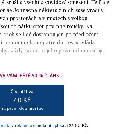
étě zrušila všechna covidová omezení. Teď ale
orise Johnsona některá z nich zase vrací v
ných prostorách a v místech s velkou
 jsou od pátku opět povinné roušky. Na
 osob se lidé dostanou jen po předložení
ní nemoci nebo negativním testu. Vláda
aby každý, komu to jeho povolání umožňuje,
VÁ VÁM JEŠTĚ 90 % ČLÁNKU
Číst dál za
40 Kč
na první dva měsíce
za 80 Kč.
tné bez reklam a s mobilní aplikací