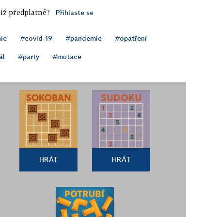
iž předplatné?
Přihlaste se
nie
#covid-19
#pandemie
#opatření
ál
#party
#mutace
HRÁT
HRÁT