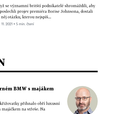
yž se významní britští podnikatelé shromáždili, aby
 poslechli projev premiéra Borise Johnsona, dostali
 něj otázku, kterou nejspíš...
 11. 2021 ▪ 5 min. čtení
N
 černém BMW s majákem
 křižovatky přihnalo obří luxusní
m majáčkem na střeše. Na