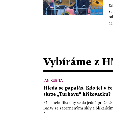
Kd
si
od
24.
Vybíráme z H
JAN KUBITA
Hledá se papaláš. Kdo jel v
skrze „Turkovu“ křižovatku?
Před několika dny se do jedné pražské
BMW se začerněnými skly a blikající