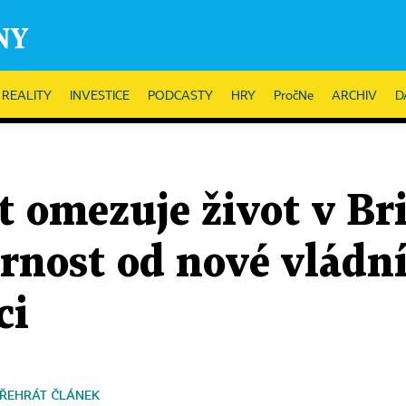
REALITY
INVESTICE
PODCASTY
HRY
PročNe
ARCHIV
D
 omezuje život v Bri
rnost od nové vládní
ci
ŘEHRÁT ČLÁNEK