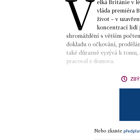
V
elká Británie v l
vláda premiéra B
život – v uzavře
koncentrací lidí
shromáždění s větším počtem
dokladu o očkování, prodělá
také důrazně vyzývá k tomu, 
pracoval z domova.
ZBÝ
Nebo zkuste
předpla