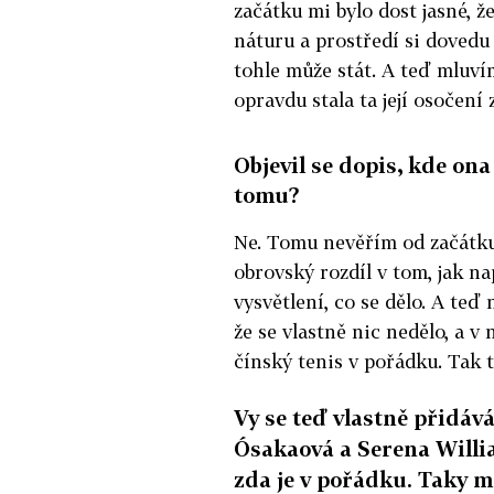
začátku mi bylo dost jasné, ž
náturu a prostředí si dovedu
tohle může stát. A teď mluvím
opravdu stala ta její osočení
Objevil se dopis, kde ona
tomu?
Ne. Tomu nevěřím od začátku.
obrovský rozdíl v tom, jak na
vysvětlení, co se dělo. A teď
že se vlastně nic nedělo, a v 
čínský tenis v pořádku. Tak 
Vy se teď vlastně přidáv
Ósakaová a Serena Willia
zda je v pořádku. Taky má