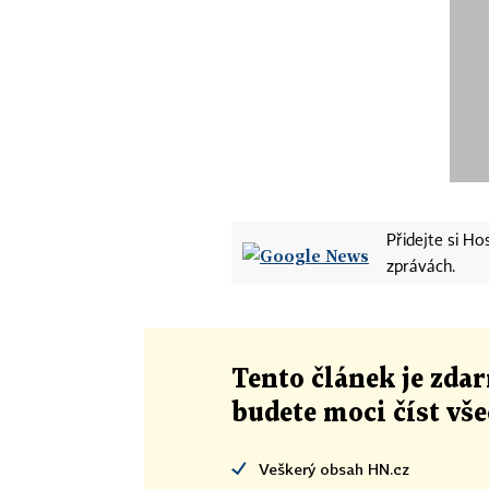
Přidejte si H
zprávách.
Tento článek
je
zdar
budete moci číst vš
Veškerý obsah HN.cz