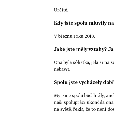
Určitě.
Kdy jste spolu mluvily n
V březnu roku 2018.
Jaké jste měly vztahy? J
Ona byla sólistka, jela si na 
nebavit.
Spolu jste vycházely dob
My jsme spolu buď hrály, ane
naši spolupráci ukončila ona 
na světě, řekla, že to není do