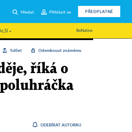
PŘEDPLATNÉ
Hledat
Přihlásit se
BeNative
ALŠÍ
Sdílet
Odemknout známému
ěje, říká o
 spoluhráčka
ODEBÍRAT AUTORKU