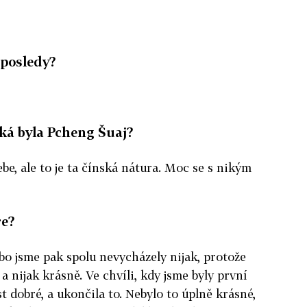
aposledy?
aká byla Pcheng Šuaj?
sebe, ale to je ta čínská nátura. Moc se s nikým
ře?
bo jsme pak spolu nevycházely nijak, protože
a nijak krásně. Ve chvíli, kdy jsme byly první
st dobré, a ukončila to. Nebylo to úplně krásné,