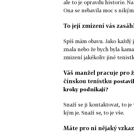
ale to je opravdu historie. N
Ona se nebavila moc s nikým
To její zmizení vás zasáh
Spíš mám obavu. Jako každý ji
znala nebo že bych byla kama
zmizení jakékoliv jiné tenist
Váš manžel pracuje pro 
čínskou tenistku
postavi
kroky podnikají?
Snaží se ji kontaktovat, to je
kým je. Snaží se, to je vše.
Máte pro ni nějaký vzkaz?