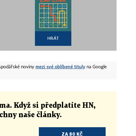
HRÁT
mezi své oblíbené tituly
ospodářské noviny
na Google
ma. Když si předplatíte HN,
echny naše články
.
ZA 80 KČ