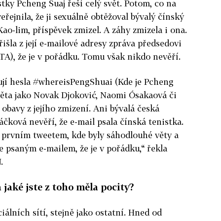
tky Pcheng Šuaj řeší celý svět. Potom, co na
eřejnila, že ji sexuálně obtěžoval bývalý čínský
ao-lim, příspěvek zmizel. A záhy zmizela i ona.
řišla z její e-mailové adresy zpráva předsedovi
A), že je v pořádku. Tomu však nikdo nevěří.
vují hesla #whereisPengShuai (Kde je Pcheng
věta jako Novak Djoković, Naomi Ósakaová či
obavy z jejího zmizení. Ani bývalá česká
čková nevěří, že e-mail psala čínská tenistka.
 prvním tweetem, kde byly sáhodlouhé věty a
oze psaným e-mailem, že je v pořádku,“ řekla
.
 jaké jste z toho měla pocity?
iálních sítí, stejně jako ostatní. Hned od