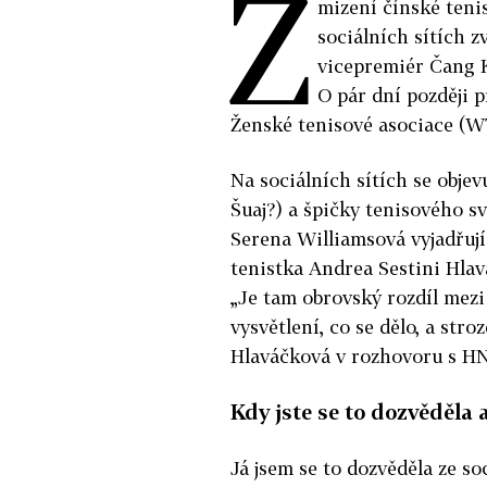
Z
mizení čínské tenis
sociálních sítích zv
vicepremiér Čang K
O pár dní později p
Ženské tenisové asociace (WT
Na sociálních sítích se obje
Šuaj?) a špičky tenisového s
Serena Williamsová vyjadřují 
tenistka Andrea Sestini Hlavá
„Je tam obrovský rozdíl mezi
vysvětlení, co se dělo, a str
Hlaváčková v rozhovoru s HN
Kdy jste se to dozvěděla a
Já jsem se to dozvěděla ze soc