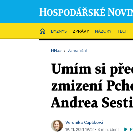
ZPRÁVY
HOME
BYZNYS
NÁZORY
TECH
HN.cz
›
Zahraniční
Umím si předs
zmizení Pche
Andrea Sest
Veronika Capáková
P
19. 11. 2021 19:12 ▪ 3 min. čtení