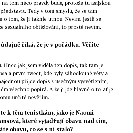
e na tom něco pravdy bude, protože tu asijskou
 představit. Tedy v tom smyslu, že se tam
 o tom, že ji takhle utnou. Nevím, jestli se
 ze sexuálního obtěžování, to prostě nevím.
 údajně říká, že je v pořádku. Věříte
 Hned jak jsem viděla ten dopis, tak tam je
psala první tweet, kde byly sáhodlouhé věty a
 najednou přijde dopis s úsečným vysvětlením,
něm všechno popírá. A že jí jde hlavně o to, ať je
tomu určitě nevěřím.
áte k těm tenistkám, jako je Naomi
msová, které vyjadřují obavu nad tím,
te obavu, co se s ní stalo?