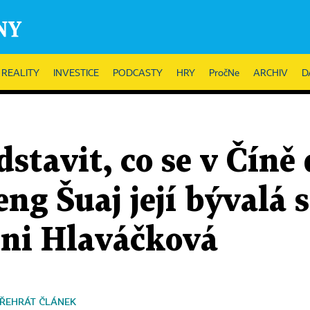
REALITY
INVESTICE
PODCASTY
HRY
PročNe
ARCHIV
D
tavit, co se v Číně d
ng Šuaj její bývalá
ini Hlaváčková
ŘEHRÁT ČLÁNEK