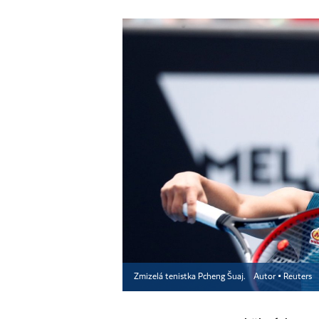
Zmizelá tenistka Pcheng Šuaj.
Autor ▪
Reuters