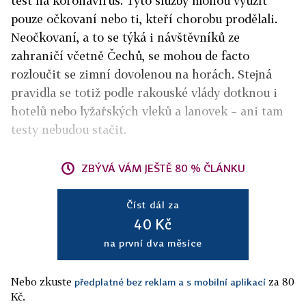
test na koronavirus. Tyto služby mohou využít
pouze očkovaní nebo ti, kteří chorobu prodělali.
Neočkovaní, a to se týká i návštěvníků ze
zahraničí včetně Čechů, se mohou de facto
rozloučit se zimní dovolenou na horách. Stejná
pravidla se totiž podle rakouské vlády dotknou i
hotelů nebo lyžařských vleků a lanovek – ani tam
testy nebudou stačit.
ZBÝVÁ VÁM JEŠTĚ 80 % ČLÁNKU
Číst dál za
40 Kč
na první dva měsíce
Nebo zkuste
za 80
předplatné bez reklam a s mobilní aplikací
Kč.