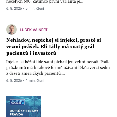
necelých 600. Zatímco první varianta je...
6. 8. 2026 ▪ 5 min. čtení
LUDĚK VAINERT
Nehladov, nepíchej si injekci, prostě si
vezmi prášek. Eli Lilly má svatý grál
pacientů i investorů
Injekce si běžní lidé sami píchají jen velmi neradi. Podle
průzkumů má k takové formě užívání léků averzi sedm
z deseti amerických pacientů....
6. 8. 2026 ▪ 4 min. čtení