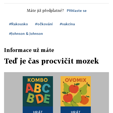
Máte již předplatné?
Přihlaste se
#Rakousko
#očkování
#vakcína
#Johnson & Johnson
Informace už máte
Teď je čas procvičit mozek
HRÁT
HRÁT