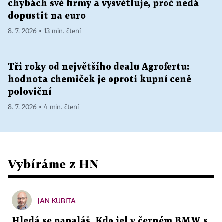
chybách své firmy a vysvětluje, proč nedá
dopustit na euro
8. 7. 2026 ▪ 13 min. čtení
Tři roky od největšího dealu Agrofertu:
hodnota chemiček je oproti kupní ceně
poloviční
8. 7. 2026 ▪ 4 min. čtení
Vybíráme z HN
JAN KUBITA
Hledá se papaláš. Kdo jel v černém BMW s