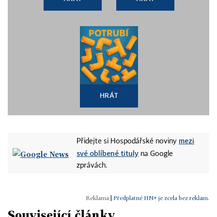
HRÁT
mezi
Přidejte si Hospodářské noviny
své oblíbené tituly
na Google
zprávách.
|
Předplatné HN+ je zcela bez reklam.
Související články