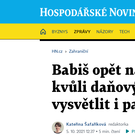
ZPRÁVY
HOME
BYZNYS
NÁZORY
TECH
HN.cz
›
Zahraniční
Babiš opět n
kvůli daňov
vysvětlit i 
Kateřina Šafaříková
redaktorka
P
5. 10. 2021 12:37 ▪ 5 min. čtení