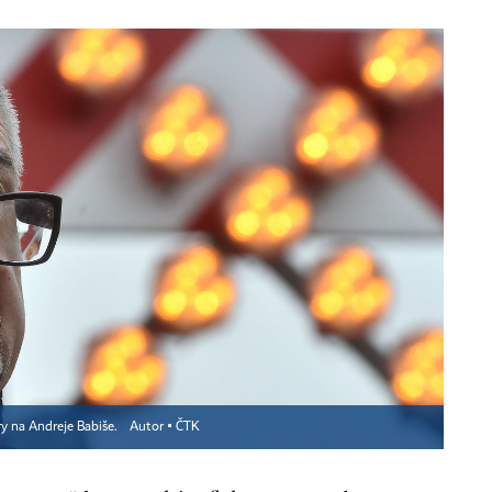
ry na Andreje Babiše.
Autor ▪
ČTK