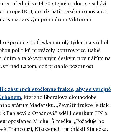
tce před ní, ve 14:30 stejného dne, se schází
w Europe (RE), do níž patří také europoslanci
pakt s maďarským premiérem Viktorem
ho spojence do Česka minulý týden na vrchol
obou politiků provázely kontroverze. Babiš
raničním a také vybraným českým novinářům na
Ústí nad Labem, což přitáhlo pozornost
lik zástupců stočlenné frakce, aby se veřejně
 Orbánem
, kterého liberálové dlouhodobě
vního státu v Maďarsku. „Zevnitř frakce je tlak
u k Babišovi a Orbánovi,“ sdělil deníkům HN a
 europoslanec Michal Šimečka. „Požaduje ho
gové, Francouzi, Nizozemci,“ prohlásil Šimečka.