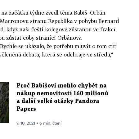
na začátku týdne zvedl téma Babiš–Orbán
a Macronovu stranu Republika v pohybu Bernard
ád, když naši čeští kolegové zůstanou ve frakci
ou zůstat coby straníci Orbánova
„Rychle se ukázalo, že potřebu mluvit o tom cítí
vyčleněná debata, která se odehraje ve středu,“
Proč Babišovi mohlo chybět na
nákup nemovitostí 160 milionů
a další velké otázky Pandora
Papers
7. 10. 2021 ▪ 6 min. čtení