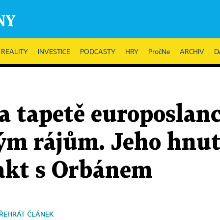
REALITY
INVESTICE
PODCASTY
HRY
PročNe
ARCHIV
D
a tapetě europoslanc
ým rájům. Jeho hnut
pakt s Orbánem
ŘEHRÁT ČLÁNEK