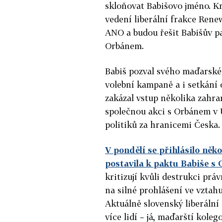
skloňovat Babišovo jméno. Krá
vedení liberální frakce Rene
ANO a budou řešit Babišův 
Orbánem.
Babiš pozval svého maďarské
volební kampaně a i setkání 
zakázal vstup několika zah
společnou akci s Orbánem v 
politiků za hranicemi Česka.
V pondělí se přihlásilo něko
postavila k paktu Babiše s
kritizují kvůli destrukci prá
na silné prohlášení ve vztah
Aktuálně slovenský liberální
více lidí – já, maďarští kole