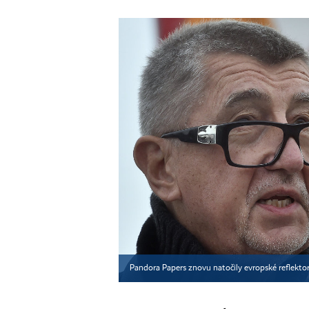
Pandora Papers znovu natočily evropské reflekto