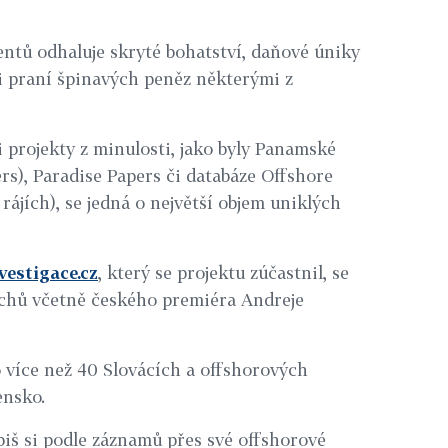
tů odhaluje skryté bohatství, daňové úniky
i praní špinavých peněz některými z
projekty z minulosti, jako byly Panamské
), Paradise Papers či databáze Offshore
ájích), se jedná o největší objem uniklých
vestigace.cz
, který se projektu zúčastnil, se
echů včetně českého premiéra Andreje
 více než 40 Slovácích a offshorových
ensko.
iš si podle záznamů přes své offshorové