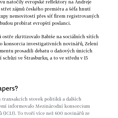
vu natočily evropské reflektory na Andreje
o střet zájmů českého premiéra a šéfa hnutí
upy nemovitostí přes síť firem registrovaných
budou probírat evropští poslanci.
 ostře zkritizovalo Babiše na sociálních sítích
o konsorcia investigativních novinářů, Zelení
amentu prosadili debatu o daňových únicích
schůzi ve Štrasburku, a to ve středu v 15
apers?
 transakcích stovek politiků a dalších
 zemí informovalo Mezinárodní konsorcium
 (ICIJ). To tvoří více než 600 novinářů ze