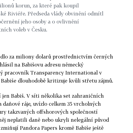
ilionů korun, za které pak koupil
ké Riviéře. Předseda vlády obvinění odmítl
 očernění jeho osoby a o ovlivnění
ních voleb v Česku.
ídlo za miliony dolarů prostřednictvím černých
rohlásil na Babišovu adresu německý
lý pracovník Transparency International v
Babiše dlouhodobě kritizuje kvůli střetu zájmů.
jen Babiš. V síti několika set zahraničních
a daňové ráje, uvízlo celkem 35 vrcholných
ktury takzvaných offshorových společností
 něj neplatili daně nebo ukryli nelegální původ
 zmiňují Pandora Papers kromě Babiše ještě