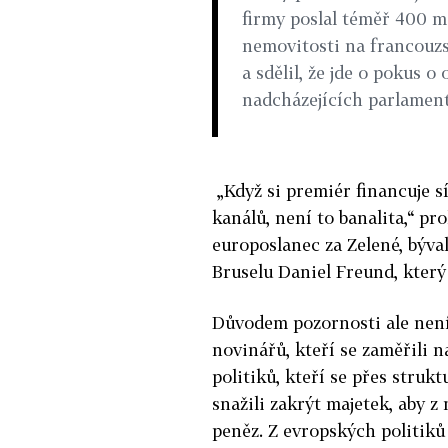
firmy poslal téměř 400 m
nemovitosti na francouzs
a sdělil, že jde o pokus o
nadcházejících parlament
„Když si premiér financuje s
kanálů, není to banalita,“ p
europoslanec za Zelené, býva
Bruselu Daniel Freund, který 
Důvodem pozornosti ale není 
novinářů, kteří se zaměřili n
politiků, kteří se přes stru
snažili zakrýt majetek, aby z
peněz. Z evropských politiků