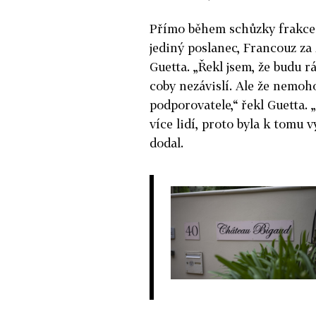
Přímo během schůzky frakce 
jediný poslanec, Francouz z
Guetta. „Řekl jsem, že budu r
coby nezávislí. Ale že nemoh
podporovatele,“ řekl Guetta. 
více lidí, proto byla k tomu 
dodal.