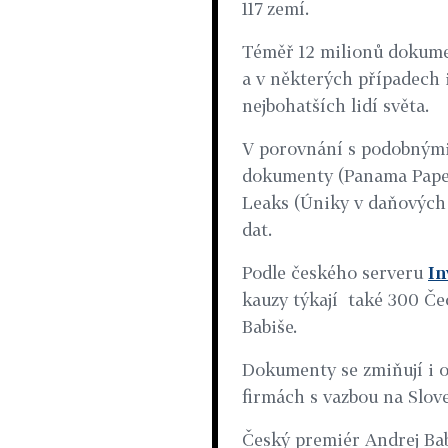
117 zemí.
Téměř 12 milionů dokumen
a v některých případech 
nejbohatších lidí světa.
V porovnání s podobnými 
dokumenty (Panama Papers
Leaks (Úniky v daňových r
dat.
Podle českého serveru
In
kauzy týkají také 300 Č
Babiše.
Dokumenty se zmiňují i o
firmách s vazbou na Slov
Český premiér Andrej Bab