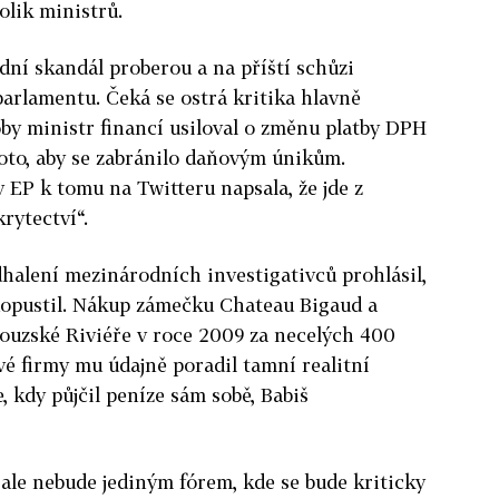
olik ministrů.
dní skandál proberou a na příští schůzi
parlamentu. Čeká se ostrá kritika hlavně
coby ministr financí usiloval o změnu platby DPH
oto, aby se zabránilo daňovým únikům.
 v EP k tomu na Twitteru napsala, že jde z
rytectví“.
halení mezinárodních investigativců prohlásil,
dopustil. Nákup zámečku Chateau Bigaud a
couzské Riviéře v roce 2009 za necelých 400
é firmy mu údajně poradil tamní realitní
, kdy půjčil peníze sám sobě, Babiš
ale nebude jediným fórem, kde se bude kriticky