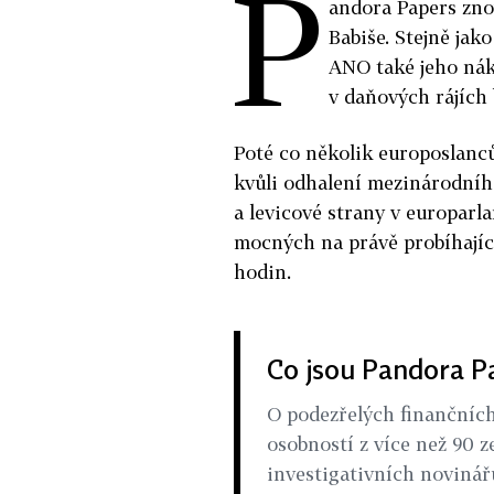
P
andora Papers zno
Babiše. Stejně jak
ANO také jeho nák
v daňových rájích 
Poté co několik europoslanců
kvůli odhalení mezinárodníh
a levicové strany v europarl
mocných na právě probíhající 
hodin.
Co jsou Pandora P
O podezřelých finančních
osobností z více než 90
investigativních novinářů