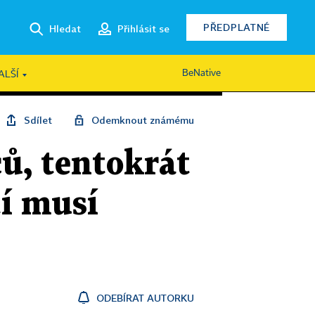
PŘEDPLATNÉ
Hledat
Přihlásit se
BeNative
ALŠÍ
Sdílet
Odemknout známému
ů, tentokrát
í musí
ODEBÍRAT AUTORKU