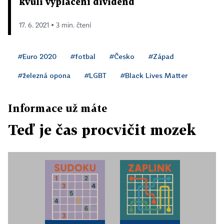
kvůli vyplácení dividend
17. 6. 2021 ▪ 3 min. čtení
#Euro 2020
#fotbal
#Česko
#Západ
#železná opona
#LGBT
#Black Lives Matter
Informace už máte
Teď je čas procvičit mozek