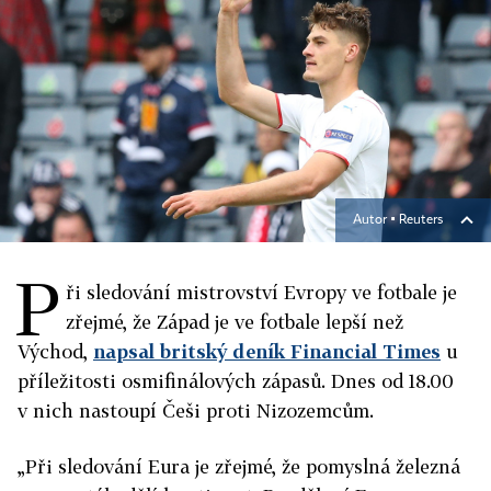
Autor ▪
Reuters
P
ři sledování mistrovství Evropy ve fotbale je
zřejmé, že Západ je ve fotbale lepší než
Východ,
napsal britský deník Financial Times
u
příležitosti osmifinálových zápasů. Dnes od 18.00
v nich nastoupí Češi proti Nizozemcům.
„Při sledování Eura je zřejmé, že pomyslná železná