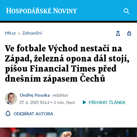
HN.cz
›
Zahraniční
Ve fotbale Východ nestačí na
Západ, železná opona dál stojí,
píšou Financial Times před
dnešním zápasem Čechů
Ondřej Houska
redaktor
PŘEHRÁT ČLÁNEK
27. 6. 2021 10:43 ▪ 3 min. čtení
ODEBÍRAT AUTORA