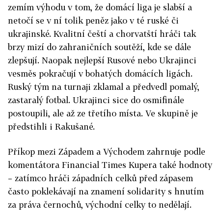
zemím výhodu v tom, že domácí liga je slabší a
netočí se v ní tolik peněz jako v té ruské či
ukrajinské. Kvalitní čeští a chorvatští hráči tak
brzy mizí do zahraničních soutěží, kde se dále
zlepšují. Naopak nejlepší Rusové nebo Ukrajinci
vesměs pokračují v bohatých domácích ligách.
Ruský tým na turnaji zklamal a předvedl pomalý,
zastaralý fotbal. Ukrajinci sice do osmifinále
postoupili, ale až ze třetího místa. Ve skupině je
předstihli i Rakušané.
Příkop mezi Západem a Východem zahrnuje podle
komentátora Financial Times Kupera také hodnoty
– zatímco hráči západních celků před zápasem
často poklekávají na znamení solidarity s hnutím
za práva černochů, východní celky to nedělají.