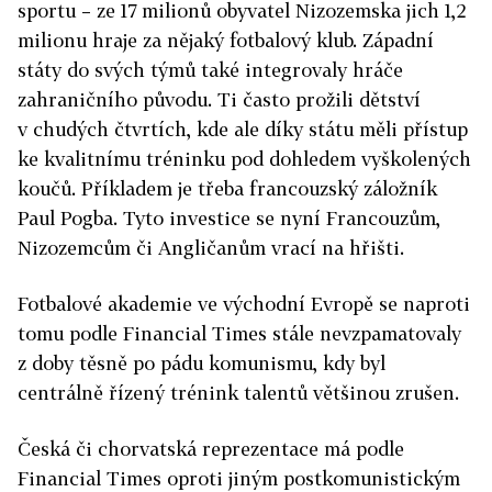
sportu – ze 17 milionů obyvatel Nizozemska jich 1,2
milionu hraje za nějaký fotbalový klub. Západní
státy do svých týmů také integrovaly hráče
zahraničního původu. Ti často prožili dětství
v chudých čtvrtích, kde ale díky státu měli přístup
ke kvalitnímu tréninku pod dohledem vyškolených
koučů. Příkladem je třeba francouzský záložník
Paul Pogba. Tyto investice se nyní Francouzům,
Nizozemcům či Angličanům vrací na hřišti.
Fotbalové akademie ve východní Evropě se naproti
tomu podle Financial Times stále nevzpamatovaly
z doby těsně po pádu komunismu, kdy byl
centrálně řízený trénink talentů většinou zrušen.
Česká či chorvatská reprezentace má podle
Financial Times oproti jiným postkomunistickým