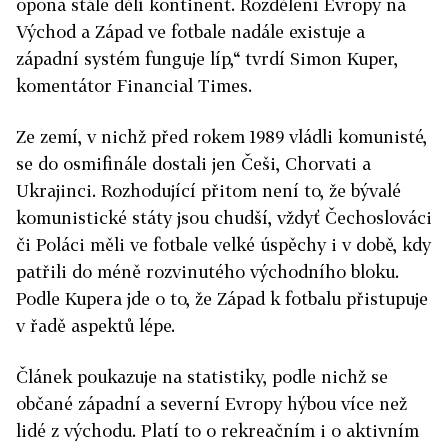
opona stále dělí kontinent. Rozdělení Evropy na
Východ a Západ ve fotbale nadále existuje a
západní systém funguje líp,“ tvrdí Simon Kuper,
komentátor Financial Times.
Ze zemí, v nichž před rokem 1989 vládli komunisté,
se do osmifinále dostali jen Češi, Chorvati a
Ukrajinci. Rozhodující přitom není to, že bývalé
komunistické státy jsou chudší, vždyť Čechoslováci
či Poláci měli ve fotbale velké úspěchy i v době, kdy
patřili do méně rozvinutého východního bloku.
Podle Kupera jde o to, že Západ k fotbalu přistupuje
v řadě aspektů lépe.
Článek poukazuje na statistiky, podle nichž se
občané západní a severní Evropy hýbou více než
lidé z východu. Platí to o rekreačním i o aktivním