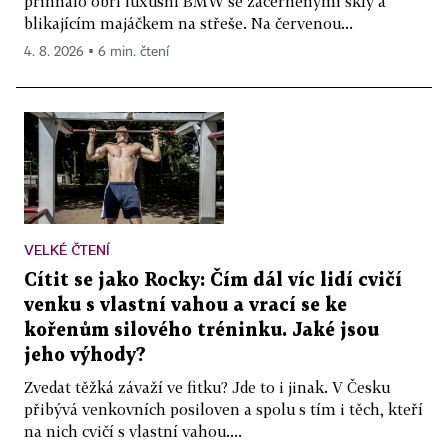
přihnalo obří luxusní BMW se začerněnými skly a
blikajícím majáčkem na střeše. Na červenou...
4. 8. 2026 ▪ 6 min. čtení
VELKÉ ČTENÍ
Cítit se jako Rocky: Čím dál víc lidí cvičí
venku s vlastní vahou a vrací se ke
kořenům silového tréninku. Jaké jsou
jeho výhody?
Zvedat těžká závaží ve fitku? Jde to i jinak. V Česku
přibývá venkovních posiloven a spolu s tím i těch, kteří
na nich cvičí s vlastní vahou....