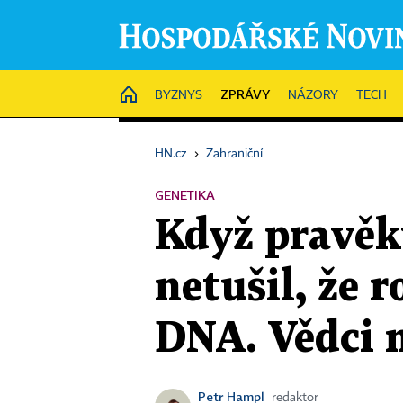
ZPRÁVY
HOME
BYZNYS
NÁZORY
TECH
HN.cz
›
Zahraniční
GENETIKA
Když pravěk
netušil, že 
DNA. Vědci m
Petr Hampl
redaktor