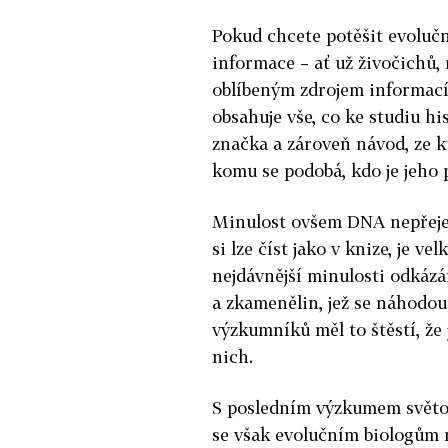
Pokud chcete potěšit evoluč
informace – ať už živočichů,
oblíbeným zdrojem informací
obsahuje vše, co ke studiu h
značka a zároveň návod, ze kt
komu se podobá, kdo je jeho 
Minulost ovšem DNA nepřeje 
si lze číst jako v knize, je v
nejdávnější minulosti odkáz
a zkamenělin, jež se náhodou
výzkumníků měl to štěstí, že
nich.
S posledním výzkumem světo
se však evolučním biologům m