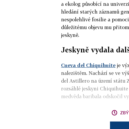
a ekolog působící na univerz
hledání starých záznamů gen
nespolehlivé fosilie a pomoc
důležitému objevu mu přito
jeskyně.
Jeskyně vydala dal
Cueva del Chiquihuite
je v
nalezištěm. N
achází se ve v
del Astillero na území státu
rozsáhlé jeskyni Chiquihuite
medvěda baribala odskočil v
ZBÝ