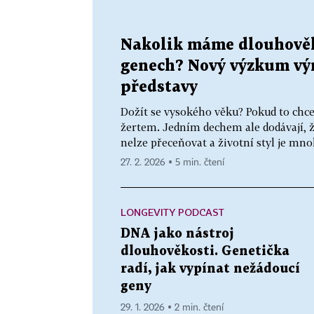
Nakolik máme dlouhověko
genech? Nový výzkum vý
představy
Dožít se vysokého věku? Pokud to chcet
žertem. Jedním dechem ale dodávají, ž
nelze přeceňovat a životní styl je mno
27. 2. 2026 ▪ 5 min. čtení
LONGEVITY PODCAST
DNA jako nástroj
dlouhověkosti. Genetička
radí, jak vypínat nežádoucí
geny
29. 1. 2026 ▪ 2 min. čtení