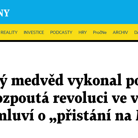
REALITY
INVESTICE
PODCASTY
HRY
PročNe
ARCHIV
D
ý medvěd vykonal p
rozpoutá revoluci v
luví o „přistání na