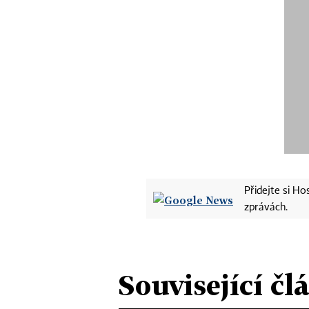
Přidejte si H
zprávách.
Související čl