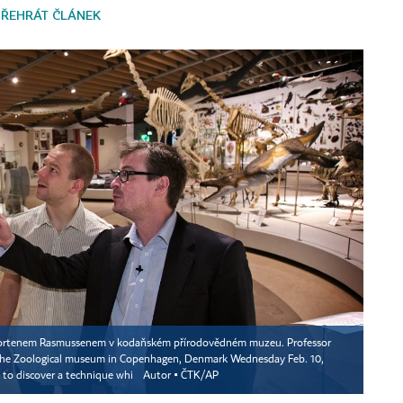
PŘEHRÁT ČLÁNEK
u Mortenem Rasmussenem v kodaňském přírodovědném muzeu. Professor
 the Zoological museum in Copenhagen, Denmark Wednesday Feb. 10,
d to discover a technique whi
Autor ▪
ČTK/AP