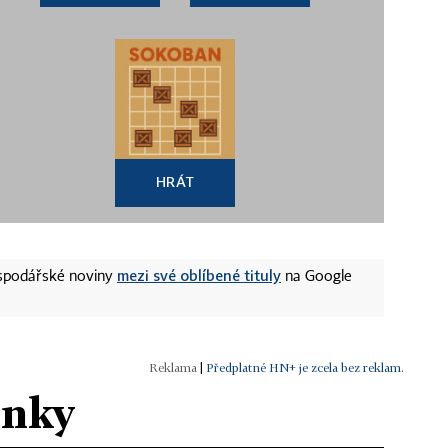
HRÁT
mezi své oblíbené tituly
ospodářské noviny
na Google
|
Předplatné HN+ je zcela bez reklam.
ánky