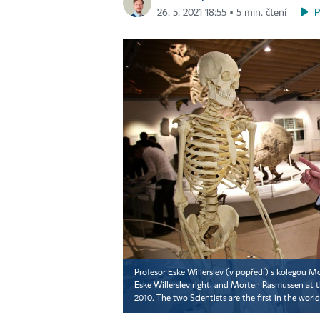
26. 5. 2021 18:55 ▪ 5 min. čtení
Profesor Eske Willerslev (v popředí) s kolego
Eske Willerslev right, and Morten Rasmussen at
2010. The two Scientists are the first in the worl