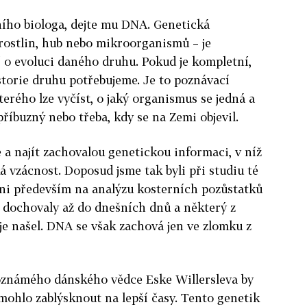
ního biologa, dejte mu DNA. Genetická
 rostlin, hub nebo mikroorganismů – je
 o evoluci daného druhu. Pokud je kompletní,
istorie druhu potřebujeme. Je to poznávací
erého lze vyčíst, o jaký organismus se jedná a
příbuzný nebo třeba, kdy se na Zemi objevil.
a najít zachovalou genetickou informaci, v níž
elká vzácnost. Doposud jsme tak byli při studiu té
áni především na analýzu kosterních pozůstatků
 dochovaly až do dnešních dnů a některý z
 je našel. DNA se však zachová jen ve zlomku z
známého dánského vědce Eske Willersleva by
ohlo zablýsknout na lepší časy. Tento genetik