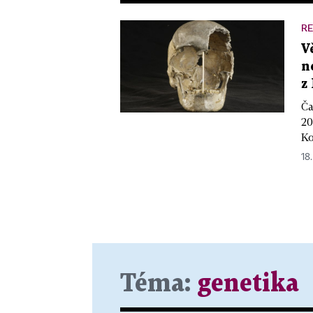
R
V
n
z
Ča
20
Ko
18.
Téma:
genetika