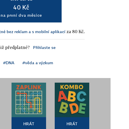
40 Kč
na první dva měsíce
za 80 Kč.
tné bez reklam a s mobilní aplikací
iž předplatné?
Přihlaste se
#DNA
#věda a výzkum
HRÁT
HRÁT