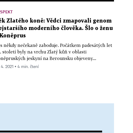
ESPEKT
ěk Zlatého koně: Vědci zmapovali genom
ejstaršího moderního člověka. Šlo o ženu
 Koněprus
s někdy nečekaně zaboduje. Počátkem padesátých let
. století byly na vrchu Zlatý kůň v oblasti
něpruských jeskyní na Berounsku objeveny...
 4. 2021 ▪ 4 min. čtení