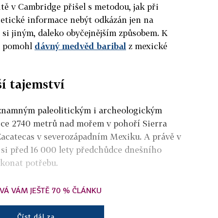
itě v Cambridge přišel s metodou, jak při
etické informace nebýt odkázán jen na
i si jiným, daleko obyčejnějším způsobem. K
m pomohl
dávný medvěd baribal
z mexické
ší tajemství
ýznamným
paleolitickým i archeologickým
ýšce 2740 metrů nad mořem
v pohoří Sierra
 Zacatecas v severozápadním Mexiku. A právě v
si před 16 000 lety předchůdce dnešního
ykonat potřebu.
VÁ VÁM JEŠTĚ 70 % ČLÁNKU
Číst dál za