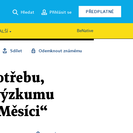
PŘEDPLATNÉ
Hledat
Přihlásit se
BeNative
ALŠÍ
Sdílet
Odemknout známému
otřebu,
e výzkumu
 Měsíci“