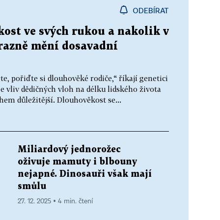
ODEBÍRAT
st ve svých rukou a nakolik v
razně mění dosavadní
e, pořiďte si dlouhověké rodiče,“ říkají genetici
e vliv dědičných vloh na délku lidského života
hem důležitější. Dlouhověkost se...
Miliardový jednorožec
oživuje mamuty i blbouny
nejapné. Dinosauři však mají
smůlu
27. 12. 2025 ▪ 4 min. čtení