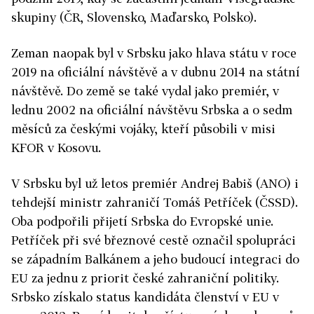
skupiny (ČR, Slovensko, Maďarsko, Polsko).
Zeman naopak byl v Srbsku jako hlava státu v roce
2019 na oficiální návštěvě a v dubnu 2014 na státní
návštěvě. Do země se také vydal jako premiér, v
lednu 2002 na oficiální návštěvu Srbska a o sedm
měsíců za českými vojáky, kteří působili v misi
KFOR v Kosovu.
V Srbsku byl už letos premiér Andrej Babiš (ANO) i
tehdejší ministr zahraničí Tomáš Petříček (ČSSD).
Oba podpořili přijetí Srbska do Evropské unie.
Petříček při své březnové cestě označil spolupráci
se západním Balkánem a jeho budoucí integraci do
EU za jednu z priorit české zahraniční politiky.
Srbsko získalo status kandidáta členství v EU v