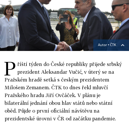
Autor ▪
ČTK
P
říští týden do České republiky přijede srbský
prezident Aleksandar Vučić, v úterý se na
Pražském hradě setká s českým prezidentem
Milošem Zemanem. ČTK to dnes řekl mluvčí
Pražského hradu Jiří Ovčáček. V plánu je
bilaterální jednání obou hlav států nebo státní
oběd. Půjde o první oficiální návštěvu na
prezidentské úrovni v ČR od začátku pandemie.