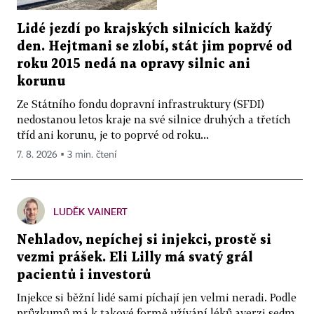
Lidé jezdí po krajských silnicích každý
den. Hejtmani se zlobí, stát jim poprvé od
roku 2015 nedá na opravy silnic ani
korunu
Ze Státního fondu dopravní infrastruktury (SFDI)
nedostanou letos kraje na své silnice druhých a třetích
tříd ani korunu, je to poprvé od roku...
7. 8. 2026 ▪ 3 min. čtení
LUDĚK VAINERT
Nehladov, nepíchej si injekci, prostě si
vezmi prášek. Eli Lilly má svatý grál
pacientů i investorů
Injekce si běžní lidé sami píchají jen velmi neradi. Podle
průzkumů má k takové formě užívání léků averzi sedm