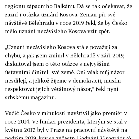
regionu západního Balkánu. Dá se tak očekávat, že
zazní i otázka uznání Kosova. Zeman při své
návštěvě Bělehradu v roce 2019 řekl, že by Česko
mělo uznání nezávislého Kosova vzít zpět.
„Uznání nezávislého Kosova stále považuji za
chybu, a jak jsem zmínil v Bělehradě v září 2019,
diskutoval jsem o této otázce s nejvyššími
ústavními činiteli své země. Oni však můj názor
nesdílejí, a jelikož žijeme v demokracii, musím
respektovat jejich většinový názor,“ řekl nyní
srbskému magazínu.
Vučić Česko v minulosti navštívil jako premiér v
roce 2014. Ve funkci prezidenta, kterým se stal v
květnu 2017, byl v Praze na pracovní návštěvě na
podzim 2019, kdy se zúčastnil jednání Visegrádské