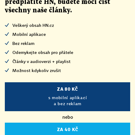
předplatíte HN, budete moci číst
všechny naše články
.
Veškerý obsah HN.cz
Mobilní aplikace
Bez reklam
Odemykejte obsah pro přátele
Články v audioverzi + playlist
Možnost kdykoliv zrušit
ZA 80 KČ
s mobilní aplikací
a bez reklam
nebo
ZA 40 KČ