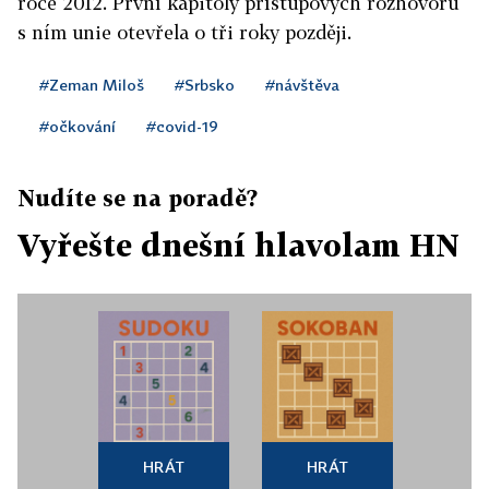
roce 2012. První kapitoly přístupových rozhovorů
s ním unie otevřela o tři roky později.
#Zeman Miloš
#Srbsko
#návštěva
#očkování
#covid-19
Nudíte se na poradě?
Vyřešte dnešní hlavolam HN
HRÁT
HRÁT