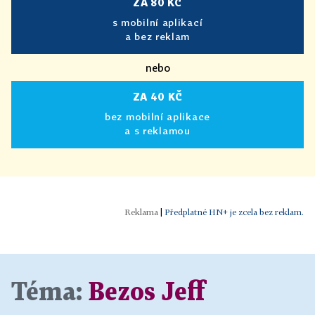
ZA 80 KČ
s mobilní aplikací
a bez reklam
nebo
ZA 40 KČ
bez mobilní aplikace
a s reklamou
|
Předplatné HN+ je zcela bez reklam.
Téma:
Bezos Jeff