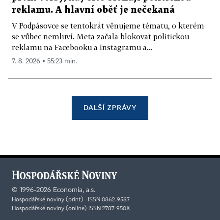
reklamu. A hlavní oběť je nečekaná
V Podpásovce se tentokrát věnujeme tématu, o kterém
se vůbec nemluví. Meta začala blokovat politickou
reklamu na Facebooku a Instagramu a...
7. 8. 2026 ▪ 55:23 min.
DALŠÍ ZPRÁVY
©
1996-2026
Economia, a.s.
Hospodářské noviny (print) ISSN 0862-9587
Hospodářské noviny (online) ISSN 2787-950X