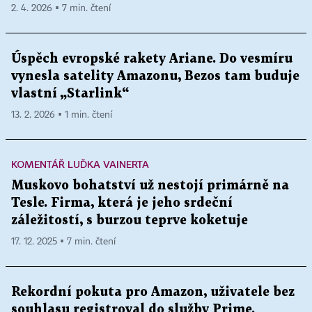
2. 4. 2026 ▪ 7 min. čtení
Úspěch evropské rakety Ariane. Do vesmíru
vynesla satelity Amazonu, Bezos tam buduje
vlastní „Starlink“
13. 2. 2026 ▪ 1 min. čtení
KOMENTÁŘ LUĎKA VAINERTA
Muskovo bohatství už nestojí primárně na
Tesle. Firma, která je jeho srdeční
záležitostí, s burzou teprve koketuje
17. 12. 2025 ▪ 7 min. čtení
Rekordní pokuta pro Amazon, uživatele bez
souhlasu registroval do služby Prime.