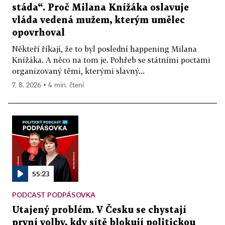
stáda“. Proč Milana Knížáka oslavuje
vláda vedená mužem, kterým umělec
opovrhoval
Někteří říkají, že to byl poslední happening Milana
Knížáka. A něco na tom je. Pohřeb se státními poctami
organizovaný těmi, kterými slavný...
7. 8. 2026 ▪ 4 min. čtení
55:23
PODCAST PODPÁSOVKA
Utajený problém. V Česku se chystají
první volby, kdy sítě blokují politickou