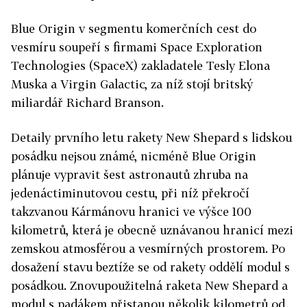
Blue Origin v segmentu komerčních cest do
vesmíru soupeří s firmami Space Exploration
Technologies (SpaceX) zakladatele Tesly Elona
Muska a Virgin Galactic, za níž stojí britský
miliardář Richard Branson.
Detaily prvního letu rakety New Shepard s lidskou
posádku nejsou známé, nicméně Blue Origin
plánuje vypravit šest astronautů zhruba na
jedenáctiminutovou cestu, při níž překročí
takzvanou Kármánovu hranici ve výšce 100
kilometrů, která je obecně uznávanou hranicí mezi
zemskou atmosférou a vesmírných prostorem. Po
dosažení stavu beztíže se od rakety oddělí modul s
posádkou. Znovupoužitelná raketa New Shepard a
modul s padákem přistanou několik kilometrů od