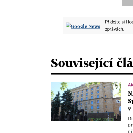
Přidejte si H
zprávách.
Související čl
A
N
S
v
Di
pr
př