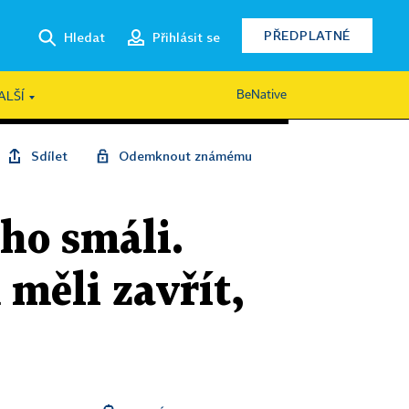
PŘEDPLATNÉ
Hledat
Přihlásit se
BeNative
ALŠÍ
Sdílet
Odemknout známému
ho smáli.
měli zavřít,