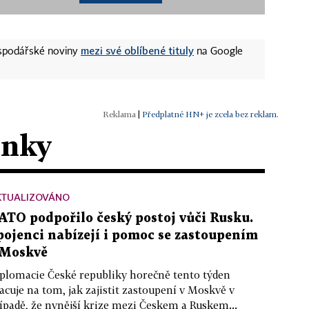
mezi své oblíbené tituly
ospodářské noviny
na Google
|
Předplatné HN+ je zcela bez reklam.
ánky
KTUALIZOVÁNO
ATO podpořilo český postoj vůči Rusku.
pojenci nabízejí i pomoc se zastoupením
 Moskvě
plomacie České republiky horečně tento týden
acuje na tom, jak zajistit zastoupení v Moskvě v
ípadě, že nynější krize mezi Českem a Ruskem...