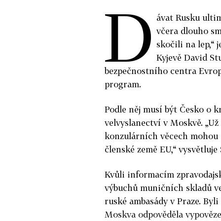
D
ávat Rusku ulti
včera dlouho smá
skočili na lep,“
Kyjevě David Stu
bezpečnostního centra Evro
program.
Podle něj musí být Česko o k
velvyslanectví v Moskvě. „Už 
konzulárních věcech mohou o
členské země EU,“ vysvětluje
Kvůli informacím zpravodajský
výbuchů muničních skladů ve
ruské ambasády v Praze. Byli
Moskva odpověděla vypověze