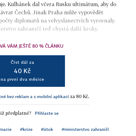
uje. Kulhánek dal včera Rusku ultimátum, aby do
ávrat Čechů. Jinak Praha může vypovědět
 počty diplomatů na velvyslanectvích vyrovnaly.
rstvo zahraničí teď chystá další kroky.
VÁ VÁM JEŠTĚ 80 % ČLÁNKU
Číst dál za
40 Kč
na první dva měsíce
za 80 Kč.
tné bez reklam a s mobilní aplikací
iž předplatné?
Přihlaste se
omacie
#krize
#útok
#ministerstvo zahraničí