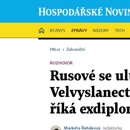
ZPRÁVY
HOME
BYZNYS
NÁZORY
TECH
HN.cz
›
Zahraniční
ROZHOVOR
Rusové se ul
Velvyslanec
říká exdiplo
Markéta Řeháková
redaktorka