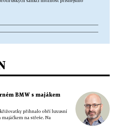
 protiruských sankcí možnost přísnějšího
N
 černém BMW s majákem
 křižovatky přihnalo obří luxusní
m majáčkem na střeše. Na