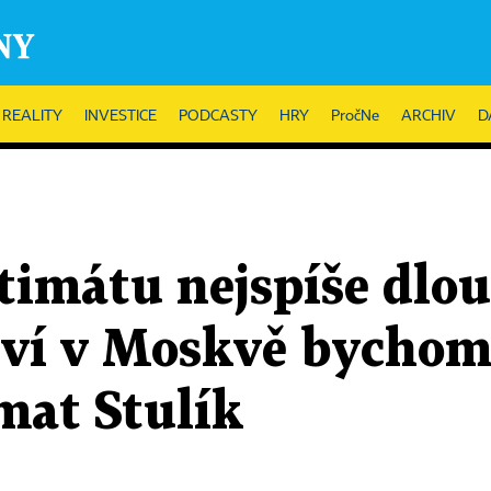
REALITY
INVESTICE
PODCASTY
HRY
PročNe
ARCHIV
D
timátu nejspíše dlou
tví v Moskvě bychom 
mat Stulík