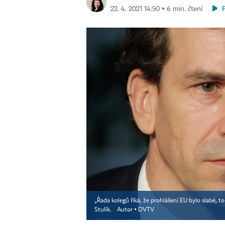
22. 4. 2021 14:50 ▪ 6 min. čtení
„Řada kolegů říká, že prohlášení EU bylo slabé, 
Stulík.
Autor ▪
DVTV