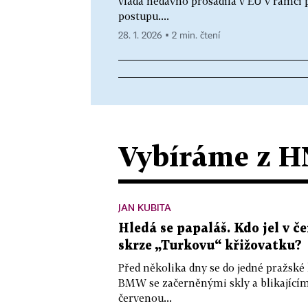
vláda nedávno prosadila v EU v rámci
postupu....
28. 1. 2026 ▪ 2 min. čtení
Vybíráme z H
JAN KUBITA
Hledá se papaláš. Kdo jel v
skrze „Turkovu“ křižovatku?
Před několika dny se do jedné pražské
BMW se začerněnými skly a blikající
červenou...