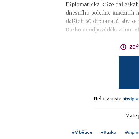
Diplomatická krize dál eskal
dnešního poledne umožnili n
dalších 60 diplomatů, aby se
Rusko neodpovědělo a ministe
ZBÝ
Nebo zkuste
předpla
Máte j
#Vrbětice
#Rusko
#dipl