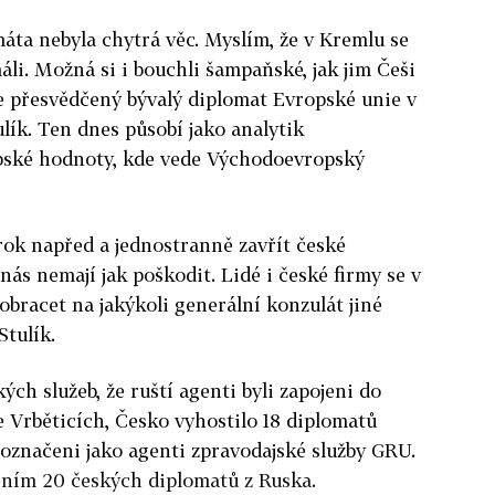
máta nebyla chytrá věc. Myslím, že v Kremlu se
li. Možná si i bouchli šampaňské, jak jim Češi
 je přesvědčený bývalý diplomat Evropské unie v
lík. Ten dnes působí jako analytik
pské hodnoty, kde vede Východoevropský
rok napřed a jednostranně zavřít české
nás nemají jak poškodit. Lidé i české firmy se v
bracet na jakýkoli generální konzulát jiné
 Stulík.
ch služeb, že ruští agenti byli zapojeni do
 Vrběticích, Česko vyhostilo 18 diplomatů
 označeni jako agenti zpravodajské služby GRU.
ním 20 českých diplomatů z Ruska.