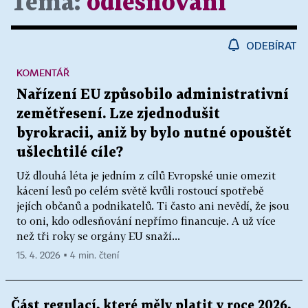
Téma:
odlesňování
ODEBÍRAT
KOMENTÁŘ
Nařízení EU způsobilo administrativní
zemětřesení. Lze zjednodušit
byrokracii, aniž by bylo nutné opouštět
ušlechtilé cíle?
Už dlouhá léta je jedním z cílů Evropské unie omezit
kácení lesů po celém světě kvůli rostoucí spotřebě
jejích občanů a podnikatelů. Ti často ani nevědí, že jsou
to oni, kdo odlesňování nepřímo financuje. A už více
než tři roky se orgány EU snaží...
15. 4. 2026 ▪ 4 min. čtení
Část regulací, které měly platit v roce 2026,