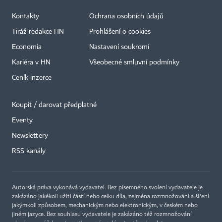
Kontakty
Ochrana osobních údajů
Tiráž redakce HN
Prohlášení o cookies
Economia
Nastavení soukromí
Kariéra v HN
Všeobecné smluvní podmínky
Ceník inzerce
Koupit / darovat předplatné
Eventy
×
Newslettery
RSS kanály
Autorská práva vykonává vydavatel. Bez písemného svolení vydavatele je
zakázáno jakékoli užití částí nebo celku díla, zejména rozmnožování a šíření
jakýmkoli způsobem, mechanickým nebo elektronickým, v českém nebo
jiném jazyce. Bez souhlasu vydavatele je zakázáno též rozmnožování