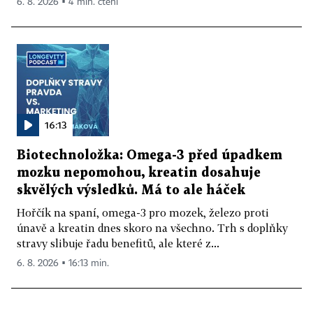
6. 8. 2026 ▪ 4 min. čtení
16:13
Biotechnoložka: Omega-3 před úpadkem
mozku nepomohou, kreatin dosahuje
skvělých výsledků. Má to ale háček
Hořčík na spaní, omega-3 pro mozek, železo proti
únavě a kreatin dnes skoro na všechno. Trh s doplňky
stravy slibuje řadu benefitů, ale které z...
6. 8. 2026 ▪ 16:13 min.