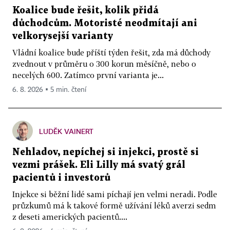
Koalice bude řešit, kolik přidá
důchodcům. Motoristé neodmítají ani
velkorysejší varianty
Vládní koalice bude příští týden řešit, zda má důchody
zvednout v průměru o 300 korun měsíčně, nebo o
necelých 600. Zatímco první varianta je...
6. 8. 2026 ▪ 5 min. čtení
LUDĚK VAINERT
Nehladov, nepíchej si injekci, prostě si
vezmi prášek. Eli Lilly má svatý grál
pacientů i investorů
Injekce si běžní lidé sami píchají jen velmi neradi. Podle
průzkumů má k takové formě užívání léků averzi sedm
z deseti amerických pacientů....