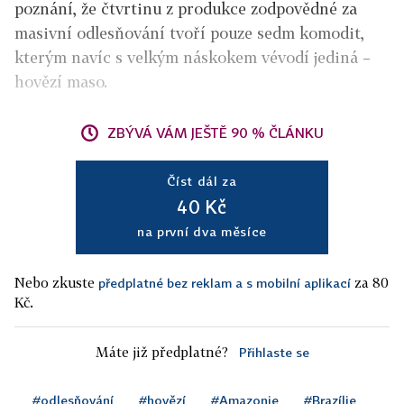
poznání, že čtvrtinu z produkce zodpovědné za
masivní odlesňování tvoří pouze sedm komodit,
kterým navíc s velkým náskokem vévodí jediná –
hovězí maso.
ZBÝVÁ VÁM JEŠTĚ 90 % ČLÁNKU
Číst dál za
40 Kč
na první dva měsíce
Nebo zkuste
za 80
předplatné bez reklam a s mobilní aplikací
Kč.
Máte již předplatné?
Přihlaste se
#odlesňování
#hovězí
#Amazonie
#Brazílie