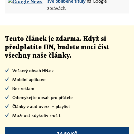
své oblíbené tituly
na Google
zprávách.
Tento článek
je
zdarma. Když si
předplatíte HN, budete moci číst
všechny naše články
.
Veškerý obsah HN.cz
Mobilní aplikace
Bez reklam
Odemykejte obsah pro přátele
Články v audioverzi + playlist
Možnost kdykoliv zrušit
ZA 80 KČ