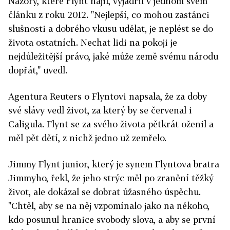
Názory, které Flynt hájil, vyjádřil v jednom svém
článku z roku 2012. "Nejlepší, co mohou zastánci
slušnosti a dobrého vkusu udělat, je neplést se do
života ostatních. Nechat lidi na pokoji je
nejdůležitější právo, jaké může země svému národu
dopřát," uvedl.
Agentura Reuters o Flyntovi napsala, že za doby
své slávy vedl život, za který by se červenal i
Caligula. Flynt se za svého života pětkrát oženil a
měl pět dětí, z nichž jedno už zemřelo.
Jimmy Flynt junior, který je synem Flyntova bratra
Jimmyho, řekl, že jeho strýc měl po zranění těžký
život, ale dokázal se dobrat úžasného úspěchu.
"Chtěl, aby se na něj vzpomínalo jako na někoho,
kdo posunul hranice svobody slova, a aby se první