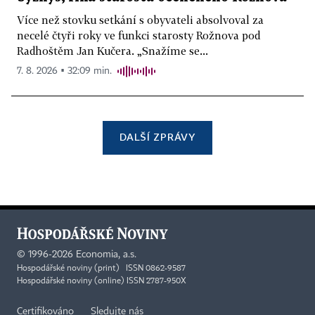
Více než stovku setkání s obyvateli absolvoval za
necelé čtyři roky ve funkci starosty Rožnova pod
Radhoštěm Jan Kučera. „Snažíme se...
7. 8. 2026 ▪ 32:09 min.
DALŠÍ ZPRÁVY
©
1996-2026
Economia, a.s.
Hospodářské noviny (print) ISSN 0862-9587
Hospodářské noviny (online) ISSN 2787-950X
Certifikováno
Sledujte nás