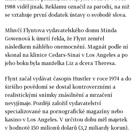
1988 viděl jinak. Reklamu označil za parodii, na niž
se vztahuje první dodatek ústavy o svobodě slova.
Mluvčí Flyntova vydavatelského domu Minda
Gowenová k úmrtí řekla, že Flynt zemřel
následkem náhlého onemocnění. Magnát podle ní
skonal na klinice Cedars-Sinai v Los Angeles a po
jeho boku byla manželka Liz a dcera Theresa.
Flynt začal vydávat časopis Hustler v roce 1974 a do
širšího povědomí se dostal kontroverzními a
realistickými snímky znásilnění a mrzačení
nevyjímaje. Později založil vydavatelství
specializované na pornografické magazíny nebo
kasino v Los Angeles. V určitou dobu měl majetek
v hodnotě 150 milionů dolarů (3,2 miliardy korun).