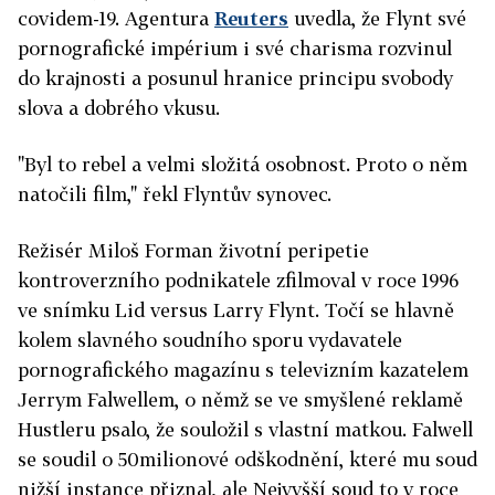
covidem-19. Agentura
Reuters
uvedla, že Flynt své
pornografické impérium i své charisma rozvinul
do krajnosti a posunul hranice principu svobody
slova a dobrého vkusu.
"Byl to rebel a velmi složitá osobnost. Proto o něm
natočili film," řekl Flyntův synovec.
Režisér Miloš Forman životní peripetie
kontroverzního podnikatele zfilmoval v roce 1996
ve snímku Lid versus Larry Flynt. Točí se hlavně
kolem slavného soudního sporu vydavatele
pornografického magazínu s televizním kazatelem
Jerrym Falwellem, o němž se ve smyšlené reklamě
Hustleru psalo, že souložil s vlastní matkou. Falwell
se soudil o 50milionové odškodnění, které mu soud
nižší instance přiznal, ale Nejvyšší soud to v roce