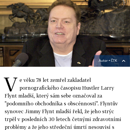
Autor ▪
ČTK
V
e věku 78 let zemřel zakladatel
pornografického časopisu Hustler Larry
Flynt mladší, který sám sebe označoval za
"podomního obchodníka s obscénností". Flyntův
synovec Jimmy Flynt mladší řekl, že jeho strýc
trpěl v posledních 30 letech četnými zdravotními
problémy a že jeho středeční úmrtí nesouvisí s