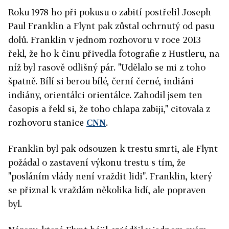
Roku 1978 ho při pokusu o zabití postřelil Joseph
Paul Franklin a Flynt pak zůstal ochrnutý od pasu
dolů. Franklin v jednom rozhovoru v roce 2013
řekl, že ho k činu přivedla fotografie z Hustleru, na
níž byl rasově odlišný pár. "Udělalo se mi z toho
špatně. Bílí si berou bílé, černí černé, indiáni
indiány, orientálci orientálce. Zahodil jsem ten
časopis a řekl si, že toho chlapa zabiji," citovala z
rozhovoru stanice
CNN
.
Franklin byl pak odsouzen k trestu smrti, ale Flynt
požádal o zastavení výkonu trestu s tím, že
"posláním vlády není vraždit lidi". Franklin, který
se přiznal k vraždám několika lidí, ale popraven
byl.