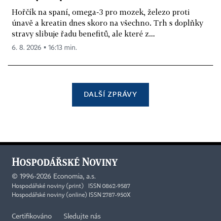
Hořčík na spaní, omega-3 pro mozek, železo proti
únavě a kreatin dnes skoro na všechno. Trh s doplňky
stravy slibuje řadu benefitů, ale které z...
6. 8. 2026 ▪ 16:13 min.
DALŠÍ ZPRÁVY
©
1996-2026
Economia, a.s.
Hospodářské noviny (print) ISSN 0862-9587
Hospodářské noviny (online) ISSN 2787-950X
Certifikováno
Sledujte nás