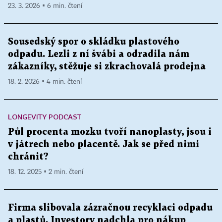
23. 3. 2026 ▪ 6 min. čtení
Sousedský spor o skládku plastového
odpadu. Lezli z ní švábi a odradila nám
zákazníky, stěžuje si zkrachovalá prodejna
18. 2. 2026 ▪ 4 min. čtení
LONGEVITY PODCAST
Půl procenta mozku tvoří nanoplasty, jsou i
v játrech nebo placentě. Jak se před nimi
chránit?
18. 12. 2025 ▪ 2 min. čtení
Firma slibovala zázračnou recyklaci odpadu
a plastů. Investory nadchla pro nákup