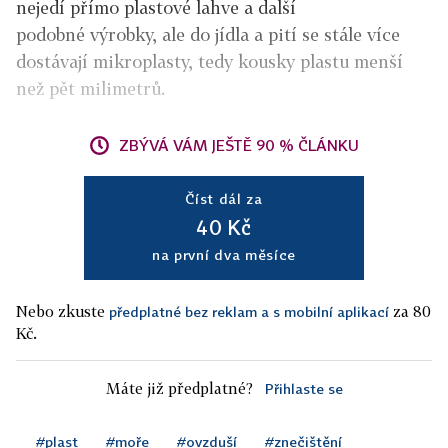
nejedí přímo plastové lahve a další
podobné výrobky, ale do jídla a pití se stále více
dostávají mikroplasty, tedy kousky plastu menší
než pět milimetrů.
ZBÝVÁ VÁM JEŠTĚ 90 % ČLÁNKU
Číst dál za
40 Kč
na první dva měsíce
Nebo zkuste
za 80
předplatné bez reklam a s mobilní aplikací
Kč.
Máte již předplatné?
Přihlaste se
#plast
#moře
#ovzduší
#znečištění