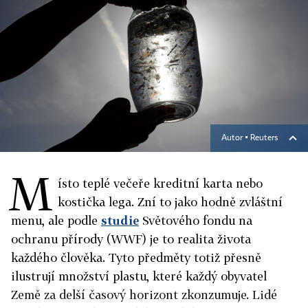
Autor ▪
Reuters
M
ísto teplé večeře kreditní karta nebo
kostička lega. Zní to jako hodně zvláštní
menu, ale podle
studie
Světového fondu na
ochranu přírody (WWF) je to realita života
každého člověka. Tyto předměty totiž přesně
ilustrují množství plastu, které každý obyvatel
Země za delší časový horizont zkonzumuje. Lidé