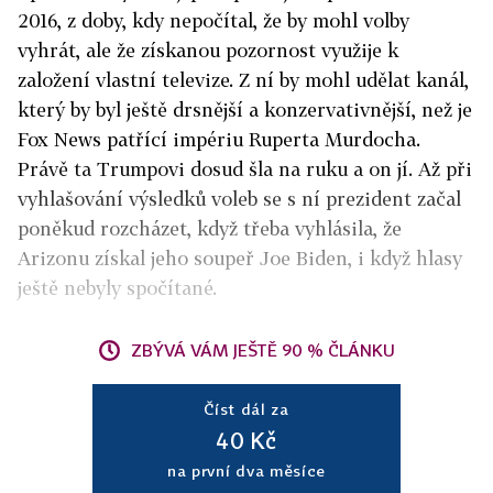
2016, z doby, kdy nepočítal, že by mohl volby
vyhrát, ale že získanou pozornost využije k
založení vlastní televize. Z ní by mohl udělat kanál,
který by byl ještě drsnější a konzervativnější, než je
Fox News patřící impériu Ruperta Murdocha.
Právě ta Trumpovi dosud šla na ruku a on jí. Až při
vyhlašování výsledků voleb se s ní prezident začal
poněkud rozcházet, když třeba vyhlásila, že
Arizonu získal jeho soupeř Joe Biden, i když hlasy
ještě nebyly spočítané.
ZBÝVÁ VÁM JEŠTĚ 90 % ČLÁNKU
Číst dál za
40 Kč
na první dva měsíce