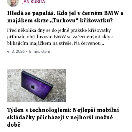
JAN KUBITA
Hledá se papaláš. Kdo jel v černém BMW s
majákem skrze „Turkovu“ křižovatku?
Před několika dny se do jedné pražské křižovatky
přihnalo obří luxusní BMW se začerněnými skly a
blikajícím majáčkem na střeše. Na červenou...
4. 8. 2026 ▪ 6 min. čtení
Týden s technologiemi: Nejlepší mobilní
skládačky přicházejí v nejhorší možné
době