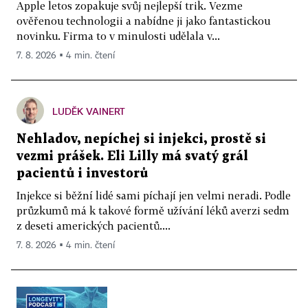
Apple letos zopakuje svůj nejlepší trik. Vezme
ověřenou technologii a nabídne ji jako fantastickou
novinku. Firma to v minulosti udělala v...
7. 8. 2026 ▪ 4 min. čtení
LUDĚK VAINERT
Nehladov, nepíchej si injekci, prostě si
vezmi prášek. Eli Lilly má svatý grál
pacientů i investorů
Injekce si běžní lidé sami píchají jen velmi neradi. Podle
průzkumů má k takové formě užívání léků averzi sedm
z deseti amerických pacientů....
7. 8. 2026 ▪ 4 min. čtení