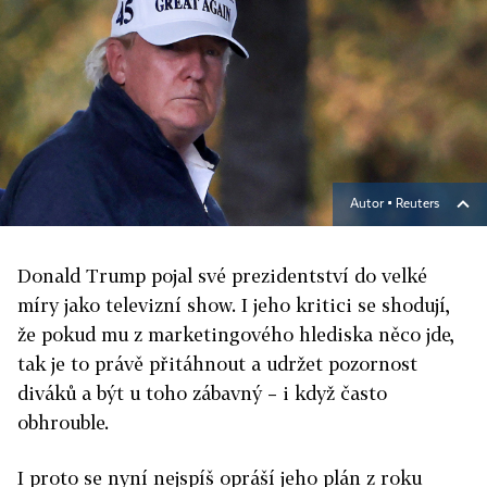
Autor ▪
Reuters
Donald Trump pojal své prezidentství do velké
míry jako televizní show. I jeho kritici se shodují,
že pokud mu z marketingového hlediska něco jde,
tak je to právě přitáhnout a udržet pozornost
diváků a být u toho zábavný – i když často
obhrouble.
I proto se nyní nejspíš opráší jeho plán z roku