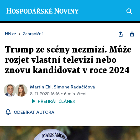
HN.cz
›
Zahraniční
Trump ze scény nezmizí. Může
rozjet vlastní televizi nebo
znovu kandidovat v roce 2024
Martin Ehl
Simone Radačičová
,
8. 11. 2020 16:16 ▪ 6 min. čtení
PŘEHRÁT ČLÁNEK
ODEBÍRAT AUTORA