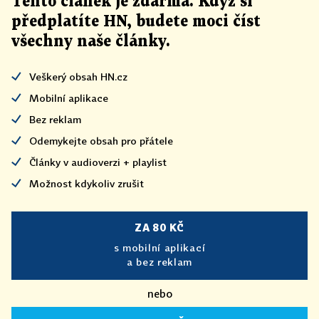
Tento článek
je
zdarma. Když si
předplatíte HN, budete moci číst
všechny naše články
.
Veškerý obsah HN.cz
Mobilní aplikace
Bez reklam
Odemykejte obsah pro přátele
Články v audioverzi + playlist
Možnost kdykoliv zrušit
ZA 80 KČ
s mobilní aplikací
a bez reklam
nebo