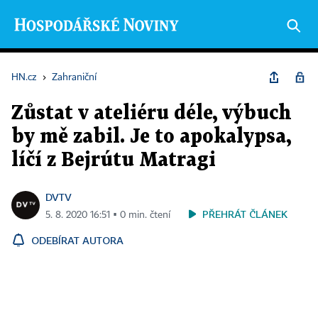
HN.cz
›
Zahraniční
Zůstat v ateliéru déle, výbuch
by mě zabil. Je to apokalypsa,
líčí z Bejrútu Matragi
DVTV
PŘEHRÁT ČLÁNEK
5. 8. 2020 16:51 ▪ 0 min. čtení
ODEBÍRAT AUTORA