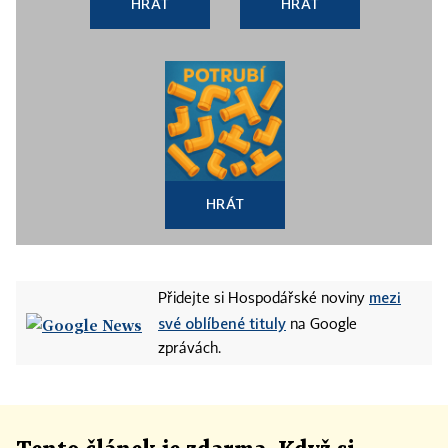
HRÁT
HRÁT
HRÁT
mezi
Přidejte si Hospodářské noviny
své oblíbené tituly
na Google
zprávách.