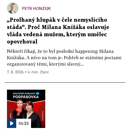
PETR HONZEJK
„Prolhaný hlupák v čele nemyslícího
stáda“. Proč Milana Knížáka oslavuje
vláda vedená mužem, kterým umělec
opovrhoval
Někteří říkají, že to byl poslední happening Milana
Knížáka. A něco na tom je. Pohřeb se státními poctami
organizovaný těmi, kterými slavný...
7. 8. 2026 ▪ 4 min. čtení
55:23