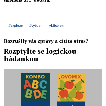
skleněná drť," dodává.
#exploze
#výbuch
#Libanon
Rozrušily vás zprávy a cítíte stres?
Rozptylte se logickou
hádankou