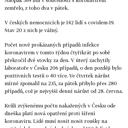
Naopak 369 lidí v souvislosti s koronavirem
zemřelo, z toho dva v pátek.
V českých nemocnicích je 142 lidí s covidem-19.
Stav 20 z nich je vážný.
Počet nově prokázaných případů infekce
koronavirem v tomto týdnu čtyřikrát po sobě
překročil dvě stovky za den. V úterý zachytily
laboratoře v Česku 206 případů, o den později bylo
pozitivních testů o 40 více. Ve čtvrtek nárůst
mírně zpomalil na 235, za pátek přibylo přes 280
případů, což je nejvyšší denní nárůst od 28. června.
Kvůli zvýšenému počtu nakažených v Česku ode
dneška platí nová opatření proti šíření
koronaviru. Lidé musí nosit nosit roušky na