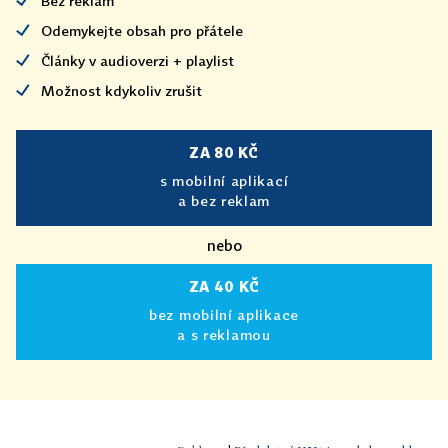
Bez reklam
Odemykejte obsah pro přátele
Články v audioverzi + playlist
Možnost kdykoliv zrušit
ZA 80 KČ
s mobilní aplikací
a bez reklam
nebo
ZA 40 KČ
bez mobilní aplikace
a s reklamou