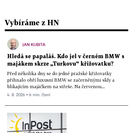
Vybíráme z HN
JAN KUBITA
Hledá se papaláš. Kdo jel v černém BMW s
majákem skrze „Turkovu“ křižovatku?
Před několika dny se do jedné pražské křižovatky
přihnalo obří luxusní BMW se začerněnými skly a
blikajícím majáčkem na střeše. Na červenou...
4. 8. 2026 ▪ 6 min. čtení