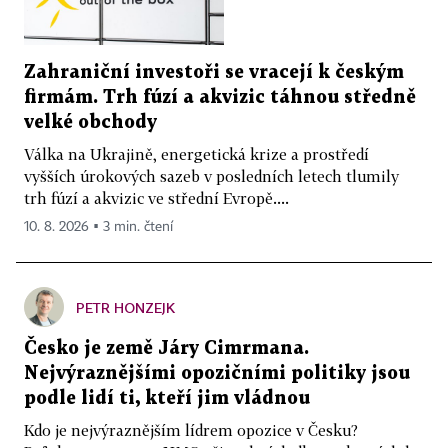
Zahraniční investoři se vracejí k českým
firmám. Trh fúzí a akvizic táhnou středně
velké obchody
Válka na Ukrajině, energetická krize a prostředí
vyšších úrokových sazeb v posledních letech tlumily
trh fúzí a akvizic ve střední Evropě....
10. 8. 2026 ▪ 3 min. čtení
PETR HONZEJK
Česko je země Járy Cimrmana.
Nejvýraznějšími opozičními politiky jsou
podle lidí ti, kteří jim vládnou
Kdo je nejvýraznějším lídrem opozice v Česku?