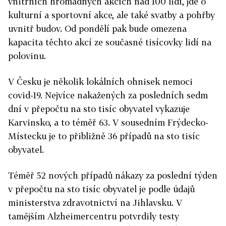
vnitřních hromadných akcích nad 100 lidí, jde o
kulturní a sportovní akce, ale také svatby a pohřby
uvnitř budov. Od pondělí pak bude omezena
kapacita těchto akcí ze současné tisícovky lidí na
polovinu.
V Česku je několik lokálních ohnisek nemoci
covid-19. Nejvíce nakažených za posledních sedm
dní v přepočtu na sto tisíc obyvatel vykazuje
Karvinsko, a to téměř 63. V sousedním Frýdecko-
Místecku je to přibližně 36 případů na sto tisíc
obyvatel.
Téměř 52 nových případů nákazy za poslední týden
v přepočtu na sto tisíc obyvatel je podle údajů
ministerstva zdravotnictví na Jihlavsku. V
tamějším Alzheimercentru potvrdily testy