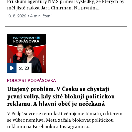
Průzkum agentury NMS přinesl výsledky, ze kterých by
měl jistě radost Jára Cimrman. Na prvním...
10. 8. 2026 ▪ 4 min. čtení
55:23
PODCAST PODPÁSOVKA
Utajený problém. V Česku se chystají
první volby, kdy sítě blokují politickou
reklamu. A hlavní oběť je nečekaná
V Podpásovce se tentokrát věnujeme tématu, o kterém
se vůbec nemluví. Meta začala blokovat politickou
reklamu na Facebooku a Instagramu a...