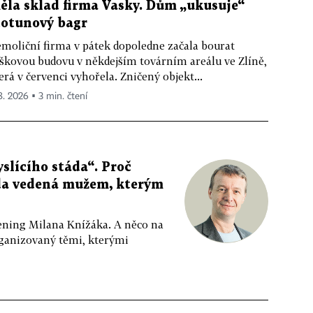
ěla sklad firma Vasky. Dům „ukusuje“
totunový bagr
moliční firma v pátek dopoledne začala bourat
škovou budovu v někdejším továrním areálu ve Zlíně,
erá v červenci vyhořela. Zničený objekt...
 8. 2026 ▪ 3 min. čtení
slícího stáda“. Proč
da vedená mužem, kterým
ppening Milana Knížáka. A něco na
rganizovaný těmi, kterými