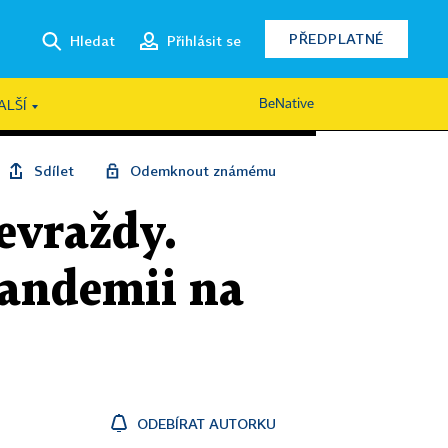
PŘEDPLATNÉ
Hledat
Přihlásit se
BeNative
ALŠÍ
Sdílet
Odemknout známému
evraždy.
pandemii na
ODEBÍRAT AUTORKU