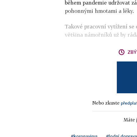
během pandemie udržovat zás
pohonnými hmotami a léky.
Takové pracovní vytížení se 
většina námořníků už by ráda
ZBÝ
Nebo zkuste
předpla
Máte j
#koronavirus
#lodní doprava