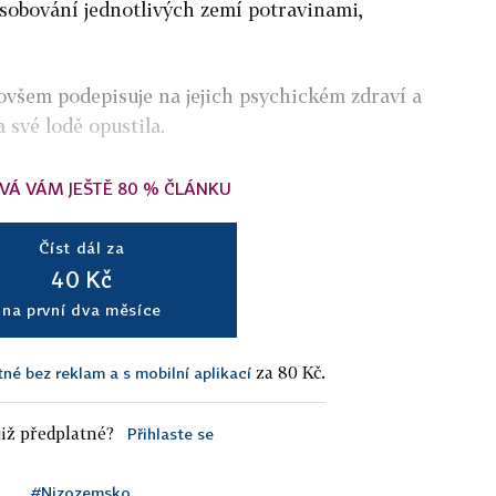
obování jednotlivých zemí potravinami,
ovšem podepisuje na jejich psychickém zdraví a
 své lodě opustila.
VÁ VÁM JEŠTĚ 80 % ČLÁNKU
Číst dál za
40 Kč
na první dva měsíce
za 80 Kč.
tné bez reklam a s mobilní aplikací
iž předplatné?
Přihlaste se
#Nizozemsko