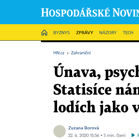
ZPRÁVY
HOME
BYZNYS
NÁZORY
TECH
HN.cz
›
Zahraniční
Únava, psyc
Statisíce n
lodích jako 
Zuzana Borová
22. 6. 2020 15:56 ▪ 5 min. čtení