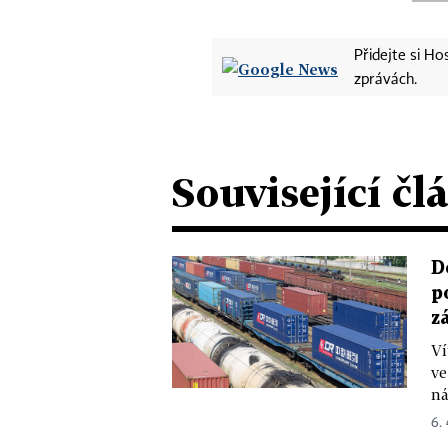
Přidejte si H
zprávách.
Související čl
D
p
z
Ví
ve
ná
6.