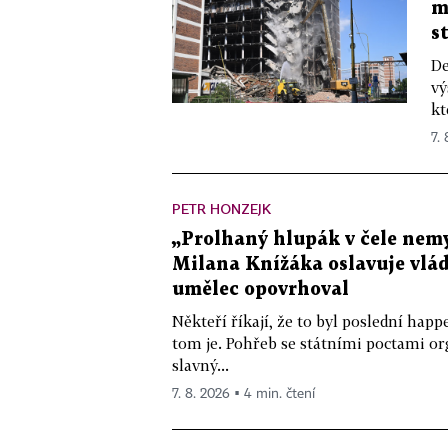
m
s
De
vý
kt
7.
PETR HONZEJK
„Prolhaný hlupák v čele nemy
Milana Knížáka oslavuje vlá
umělec opovrhoval
Někteří říkají, že to byl poslední ha
tom je. Pohřeb se státními poctami o
slavný...
7. 8. 2026 ▪ 4 min. čtení