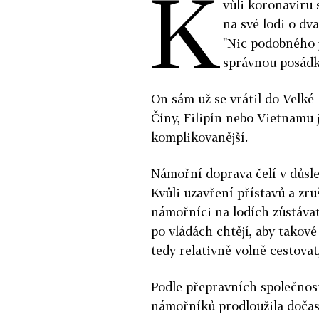
K
vůli koronaviru 
na své lodi o dv
"Nic podobného j
správnou posádko
On sám už se vrátil do Velké
Číny, Filipín nebo Vietnamu
komplikovanější.
Námořní doprava čelí v důsl
Kvůli uzavření přístavů a zru
námořníci na lodích zůstáva
po vládách chtějí, aby takové
tedy relativně volně cestova
Podle přepravních společnost
námořníků prodloužila dočas