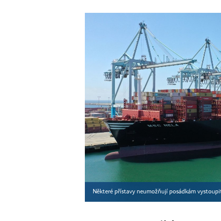
Některé přístavy neumožňují posádkám vystoupit