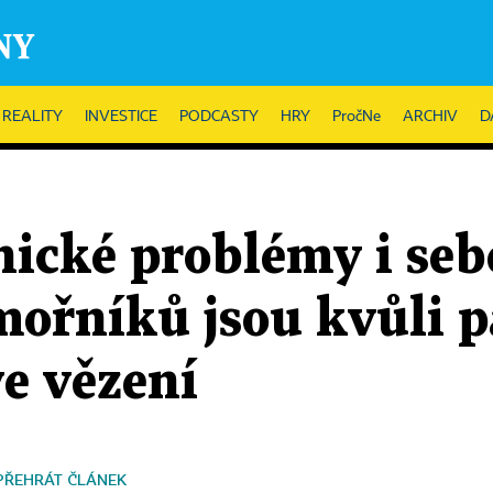
REALITY
INVESTICE
PODCASTY
HRY
PročNe
ARCHIV
D
hické problémy i seb
ámořníků jsou kvůli 
ve vězení
PŘEHRÁT ČLÁNEK