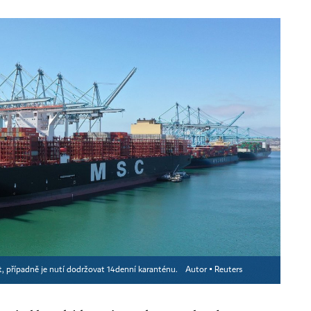
, případně je nutí dodržovat 14denní karanténu.
Autor ▪
Reuters