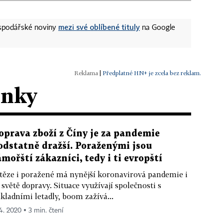
mezi své oblíbené tituly
ospodářské noviny
na Google
|
Předplatné HN+ je zcela bez reklam.
ánky
oprava zboží z Číny je za pandemie
odstatně dražší. Poraženými jsou
ámořští zákazníci, tedy i ti evropští
těze i poražené má nynější koronavirová pandemie i
 světě dopravy. Situace využívají společnosti s
kladními letadly, boom zažívá...
 4. 2020 ▪ 3 min. čtení