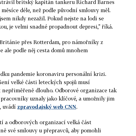
strávil britský kapitán tankeru Richard Barnes
a měsíce déle, než podle původní smlouvy měl.
sem nikdy nezažil. Pokud nejste na lodi se
u, je velmi snadné propadnout depresi," říká.
 Británie přes Rotterdam, pro námořníky z
 je ale podle něj cesta domů mnohem
edku pandemie koronaviru personální krizi.
šení velké části leteckých spojů musí
t nepřiměřeně dlouho. Odborové organizace tak
 pracovníky uznaly jako klíčové, a umožnily jim
t, uvádí
zpravodajský web CNN
.
í a odborových organizací velká část
ně své smlouvy u přepravců, aby pomohli