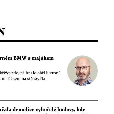
N
 černém BMW s majákem
 křižovatky přihnalo obří luxusní
m majáčkem na střeše. Na
ačala demolice vyhořelé budovy, kde