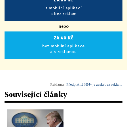
s mobilní aplikací
a bez reklam
nebo
ZA 40 KČ
bez mobilní aplikace
a s reklamou
|
Předplatné HN+ je zcela bez reklam.
Související články