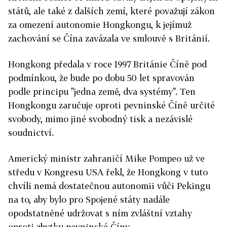
států, ale také z dalších zemí, které považují zákon
za omezení autonomie Hongkongu, k jejímuž
zachování se Čína zavázala ve smlouvě s Británií.
Hongkong předala v roce 1997 Británie Číně pod
podmínkou, že bude po dobu 50 let spravován
podle principu "jedna země, dva systémy". Ten
Hongkongu zaručuje oproti pevninské Číně určité
svobody, mimo jiné svobodný tisk a nezávislé
soudnictví.
Americký ministr zahraničí Mike Pompeo už ve
středu v Kongresu USA řekl, že Hongkong v tuto
chvíli nemá dostatečnou autonomii vůči Pekingu
na to, aby bylo pro Spojené státy nadále
opodstatněné udržovat s ním zvláštní vztahy
oproti zbytku pevninské Číny.