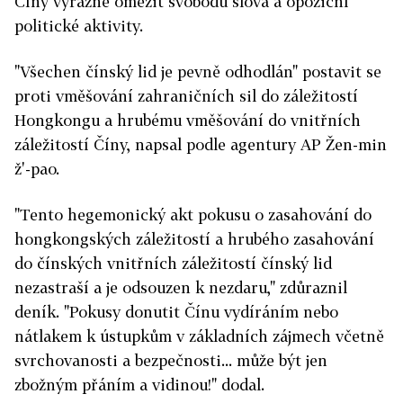
Číny výrazně omezit svobodu slova a opoziční
politické aktivity.
"Všechen čínský lid je pevně odhodlán" postavit se
proti vměšování zahraničních sil do záležitostí
Hongkongu a hrubému vměšování do vnitřních
záležitostí Číny, napsal podle agentury AP Žen-min
ž'-pao.
"Tento hegemonický akt pokusu o zasahování do
hongkongských záležitostí a hrubého zasahování
do čínských vnitřních záležitostí čínský lid
nezastraší a je odsouzen k nezdaru," zdůraznil
deník. "Pokusy donutit Čínu vydíráním nebo
nátlakem k ústupkům v základních zájmech včetně
svrchovanosti a bezpečnosti... může být jen
zbožným přáním a vidinou!" dodal.