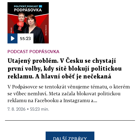
55:23
PODCAST PODPÁSOVKA
Utajený problém. V Česku se chystají
první volby, kdy sítě blokují politickou
reklamu. A hlavní oběť je nečekaná
V Podpásovce se tentokrát věnujeme tématu, o kterém
se vůbec nemluví. Meta začala blokovat politickou
reklamu na Facebooku a Instagramu a...
7. 8. 2026 ▪ 55:23 min.
DALŠÍ ZPRÁVY