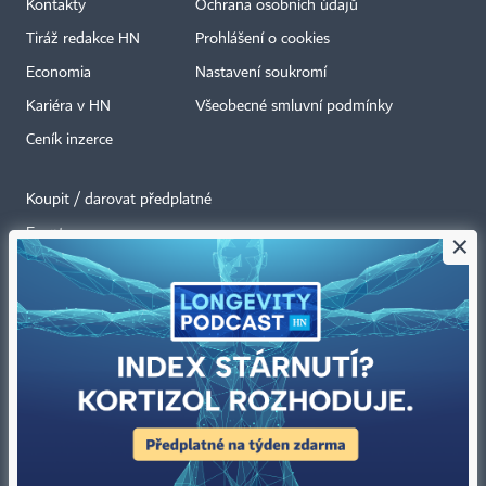
Kontakty
Ochrana osobních údajů
Tiráž redakce HN
Prohlášení o cookies
Economia
Nastavení soukromí
Kariéra v HN
Všeobecné smluvní podmínky
Ceník inzerce
Koupit / darovat předplatné
Eventy
×
Newslettery
RSS kanály
Autorská práva vykonává vydavatel. Bez písemného svolení vydavatele je
zakázáno jakékoli užití částí nebo celku díla, zejména rozmnožování a šíření
jakýmkoli způsobem, mechanickým nebo elektronickým, v českém nebo
jiném jazyce. Bez souhlasu vydavatele je zakázáno též rozmnožování
obsahu pro účely automatizované analýzy textů nebo dat
podle ustanovení § 39c autorského zákona.