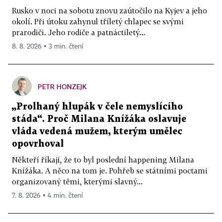
Rusko v noci na sobotu znovu zaútočilo na Kyjev a jeho
okolí. Při útoku zahynul tříletý chlapec se svými
prarodiči. Jeho rodiče a patnáctiletý...
8. 8. 2026 ▪ 3 min. čtení
PETR HONZEJK
„Prolhaný hlupák v čele nemyslícího
stáda“. Proč Milana Knížáka oslavuje
vláda vedená mužem, kterým umělec
opovrhoval
Někteří říkají, že to byl poslední happening Milana
Knížáka. A něco na tom je. Pohřeb se státními poctami
organizovaný těmi, kterými slavný...
7. 8. 2026 ▪ 4 min. čtení