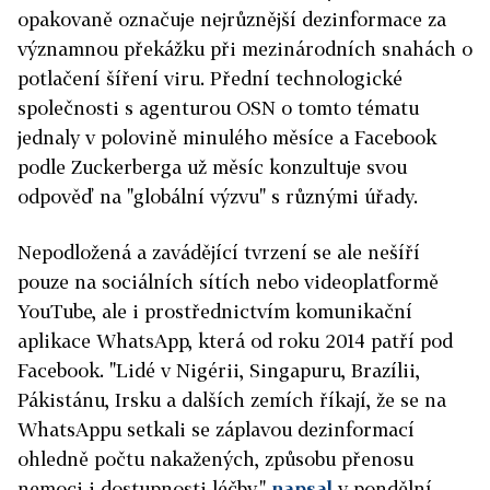
opakovaně označuje nejrůznější dezinformace za
významnou překážku při mezinárodních snahách o
potlačení šíření viru. Přední technologické
společnosti s agenturou OSN o tomto tématu
jednaly v polovině minulého měsíce a Facebook
podle Zuckerberga už měsíc konzultuje svou
odpověď na "globální výzvu" s různými úřady.
Nepodložená a zavádějící tvrzení se ale nešíří
pouze na sociálních sítích nebo videoplatformě
YouTube, ale i prostřednictvím komunikační
aplikace WhatsApp, která od roku 2014 patří pod
Facebook. "Lidé v Nigérii, Singapuru, Brazílii,
Pákistánu, Irsku a dalších zemích říkají, že se na
WhatsAppu setkali se záplavou dezinformací
ohledně počtu nakažených, způsobu přenosu
nemoci i dostupnosti léčby,"
napsal
v pondělní