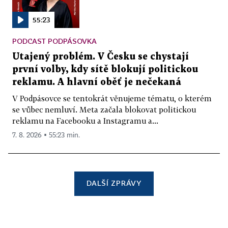
55:23
PODCAST PODPÁSOVKA
Utajený problém. V Česku se chystají
první volby, kdy sítě blokují politickou
reklamu. A hlavní oběť je nečekaná
V Podpásovce se tentokrát věnujeme tématu, o kterém
se vůbec nemluví. Meta začala blokovat politickou
reklamu na Facebooku a Instagramu a...
7. 8. 2026 ▪ 55:23 min.
DALŠÍ ZPRÁVY