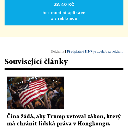
ZA 40 KČ
bez mobilní aplikace
a s reklamou
|
Předplatné HN+ je zcela bez reklam.
Související články
Čína žádá, aby Trump vetoval zákon, který
má chránit lidská práva v Hongkongu.