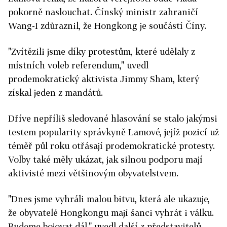
pokorně naslouchat. Čínský ministr zahraničí
Wang-I zdůraznil, že Hongkong je součástí Číny.
"Zvítězili jsme díky protestům, které udělaly z
místních voleb referendum," uvedl
prodemokratický aktivista Jimmy Sham, který
získal jeden z mandátů.
Dříve nepříliš sledované hlasování se stalo jakýmsi
testem popularity správkyně Lamové, jejíž pozicí už
téměř půl roku otřásají prodemokratické protesty.
Volby také měly ukázat, jak silnou podporu mají
aktivisté mezi většinovým obyvatelstvem.
"Dnes jsme vyhráli malou bitvu, která ale ukazuje,
že obyvatelé Hongkongu mají šanci vyhrát i válku.
Budeme bojovat dál," uvedl další z představitelů