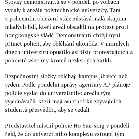
Stovky demonstrantů se v pondělí po volbách
vydaly k areálu polytechnické univerzity. Tam
v policejním obležení stále zůstává malá skupina
mladých lidí, kteří areál obsadili na protest proti
hongkongské vládě. Demonstranti chtějí nyní
přimět policii, aby obléhání ukončila. V minulých
dnech univerzitu opustilo asi tisíc protestujících a
policisté všechny kromě nezletilých zatkli.
Bezpečnostní složky obléhají kampus již více než
týden. Podle pondělní zprávy agentury AP plánuje
policie vyslat do univerzitního areálu tým
vyjednávačů, kteří mají asi třicítku zbývajících
studentů přesvědčit, aby se vzdali.
Představitel místní policie Ho Yun-sing v pondělí
řekl, že do univerzitního komplexu vstoupí tým