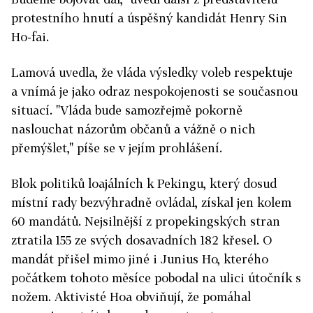
protestního hnutí a úspěšný kandidát Henry Sin
Ho-fai.
Lamová uvedla, že vláda výsledky voleb respektuje
a vnímá je jako odraz nespokojenosti se současnou
situací. "Vláda bude samozřejmě pokorně
naslouchat názorům občanů a vážně o nich
přemýšlet," píše se v jejím prohlášení.
Blok politiků loajálních k Pekingu, který dosud
místní rady bezvýhradně ovládal, získal jen kolem
60 mandátů. Nejsilnější z propekingských stran
ztratila 155 ze svých dosavadních 182 křesel. O
mandát přišel mimo jiné i Junius Ho, kterého
počátkem tohoto měsíce pobodal na ulici útočník s
nožem. Aktivisté Hoa obviňují, že pomáhal