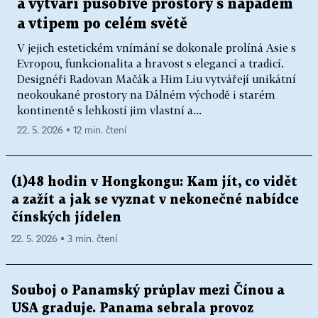
a vytváří působivé prostory s nápadem
a vtipem po celém světě
V jejich estetickém vnímání se dokonale prolíná Asie s
Evropou, funkcionalita a hravost s elegancí a tradicí.
Designéři Radovan Mačák a Him Liu vytvářejí unikátní
neokoukané prostory na Dálném východě i starém
kontinentě s lehkostí jim vlastní a...
22. 5. 2026 ▪ 12 min. čtení
(1)48 hodin v Hongkongu: Kam jít, co vidět
a zažít a jak se vyznat v nekonečné nabídce
čínských jídelen
22. 5. 2026 ▪ 3 min. čtení
Souboj o Panamský průplav mezi Čínou a
USA graduje. Panama sebrala provoz