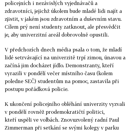
policejních i nezávislých vyjednávačů a
zdravotníci, jejichž úkolem bude mladé lidi najít a
zjistit, v jakém jsou zdravotním a duševním stavu.
Cílem prý není studenty zatknout, ale přesvědčit
je, aby univerzitní areál dobrovolně opustili.
V předchozích dnech média psala o tom, že mladí
lidé setrvávající na univerzitě trpí zimou, únavou a
začíná jim docházet jídlo. Demonstranty, kteří
vyrazili v pondělí večer místního času (kolem
poledne SEČ) studentům na pomoc, zastavila při
postupu pořádková policie.
K ukončení policejního obléhání univerzity vyzvali
v pondělí rovněž prodemokratičtí politici,
kteří uspěli ve volbách. Znovuzvolený radní Paul
Zimmerman při setkání se svými kolegy v parku