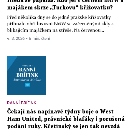
Hledá se papaláš. Kdo jel v černém BMW s
majákem skrze „Turkovu“ křižovatku?
Před několika dny se do jedné pražské křižovatky
přihnalo obří luxusní BMW se začerněnými skly a
blikajícím majáčkem na střeše. Na červenou...
4. 8. 2026 ▪ 6 min. čtení
RANNÍ BRÍFINK
Čekají nás napínavé týdny boje o West
Ham United, právnické blafáky i porušená
podání ruky. Křetínský se jen tak nevzdá