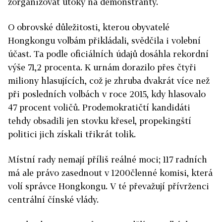
zorganizovat útoky na demonstranty.
O obrovské důležitosti, kterou obyvatelé
Hongkongu volbám přikládali, svědčila i volební
účast. Ta podle oficiálních údajů dosáhla rekordní
výše 71,2 procenta. K urnám dorazilo přes čtyři
miliony hlasujících, což je zhruba dvakrát více než
při posledních volbách v roce 2015, kdy hlasovalo
47 procent voličů. Prodemokratičtí kandidáti
tehdy obsadili jen stovku křesel, propekingští
politici jich získali třikrát tolik.
Místní rady nemají příliš reálné moci; 117 radních
má ale právo zasednout v 1200členné komisi, která
volí správce Hongkongu. V té převažují přívrženci
centrální čínské vlády.