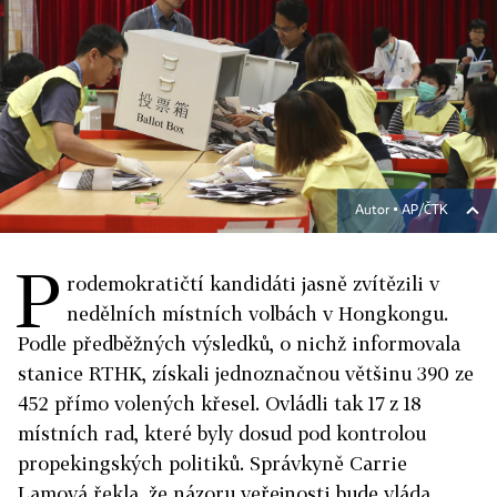
Autor ▪
AP/ČTK
P
rodemokratičtí kandidáti jasně zvítězili v
nedělních místních volbách v Hongkongu.
Podle předběžných výsledků, o nichž informovala
stanice RTHK, získali jednoznačnou většinu 390 ze
452 přímo volených křesel. Ovládli tak 17 z 18
místních rad, které byly dosud pod kontrolou
propekingských politiků. Správkyně Carrie
Lamová řekla, že názoru veřejnosti bude vláda