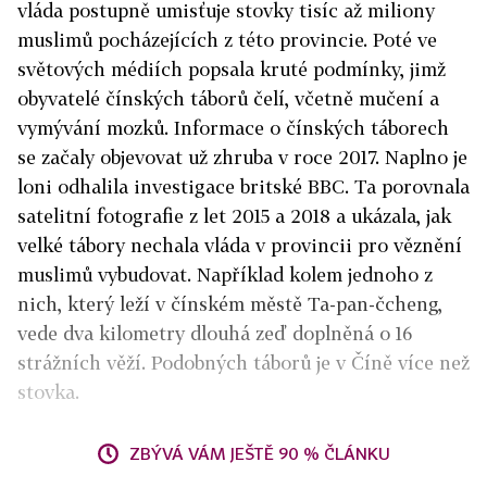
vláda postupně umisťuje stovky tisíc až miliony
muslimů pocházejících z této provincie. Poté ve
světových médiích popsala kruté podmínky, jimž
obyvatelé čínských táborů čelí, včetně mučení a
vymývání mozků. Informace o čínských táborech
se začaly objevovat už zhruba v roce 2017. Naplno je
loni odhalila investigace britské BBC. Ta porovnala
satelitní fotografie z let 2015 a 2018 a ukázala, jak
velké tábory nechala vláda v provincii pro věznění
muslimů vybudovat. Například kolem jednoho z
nich, který leží v čínském městě Ta-pan-čcheng,
vede dva kilometry dlouhá zeď doplněná o 16
strážních věží. Podobných táborů je v Číně více než
stovka.
ZBÝVÁ VÁM JEŠTĚ 90 % ČLÁNKU