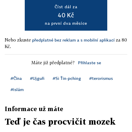
Číst dál za
40 Kč
na první dva měsíce
Nebo zkuste
za 80
předplatné bez reklam a s mobilní aplikací
Kč.
Máte již předplatné?
Přihlaste se
#Čína
#Ujguři
#Si Ťin-pching
#terorismus
#islám
Informace už máte
Teď je čas procvičit mozek