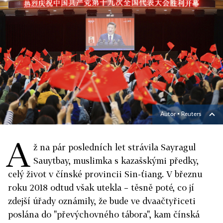
Autor ▪
Reuters
A
ž na pár posledních let strávila Sayragul
Sauytbay, muslimka s kazašskými předky,
celý život v čínské provincii Sin-ťiang. V březnu
roku 2018 odtud však utekla – těsně poté, co jí
zdejší úřady oznámily, že bude ve dvaačtyřiceti
poslána do "převýchovného tábora", kam čínská