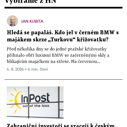
Vybíráme z HN
JAN KUBITA
Hledá se papaláš. Kdo jel v černém BMW s
majákem skrze „Turkovu“ křižovatku?
Před několika dny se do jedné pražské křižovatky
přihnalo obří luxusní BMW se začerněnými skly a
blikajícím majáčkem na střeše. Na červenou...
4. 8. 2026 ▪ 6 min. čtení
Zahraniční investoři se vracejí k českým