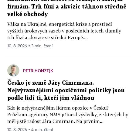
firmám. Trh fúzí a akvizic táhnou středně
velké obchody
Válka na Ukrajině, energetická krize a prostředí
vyšších úrokových sazeb v posledních letech tlumily
trh fúzí a akvizic ve střední Evropě....
10. 8. 2026 ▪ 3 min. čtení
PETR HONZEJK
Česko je země Járy Cimrmana.
Nejvýraznějšími opozičními politiky jsou
podle lidí ti, kteří jim vládnou
Kdo je nejvýraznějším lídrem opozice v Česku?
Průzkum agentury NMS přinesl výsledky, ze kterých by
měl jistě radost Jára Cimrman. Na prvním...
10. 8. 2026 ▪ 4 min. čtení