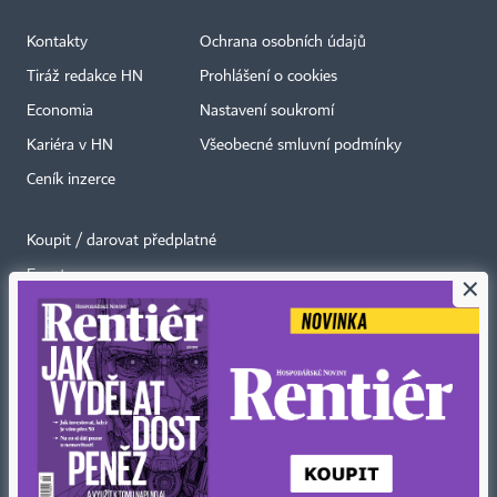
Kontakty
Ochrana osobních údajů
Tiráž redakce HN
Prohlášení o cookies
Economia
Nastavení soukromí
Kariéra v HN
Všeobecné smluvní podmínky
Ceník inzerce
Koupit / darovat předplatné
Eventy
×
Newslettery
RSS kanály
Autorská práva vykonává vydavatel. Bez písemného svolení vydavatele je
zakázáno jakékoli užití částí nebo celku díla, zejména rozmnožování a šíření
jakýmkoli způsobem, mechanickým nebo elektronickým, v českém nebo
jiném jazyce. Bez souhlasu vydavatele je zakázáno též rozmnožování