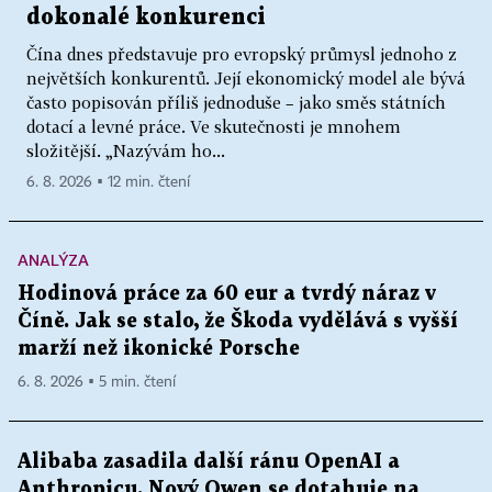
dokonalé konkurenci
Čína dnes představuje pro evropský průmysl jednoho z
největších konkurentů. Její ekonomický model ale bývá
často popisován příliš jednoduše – jako směs státních
dotací a levné práce. Ve skutečnosti je mnohem
složitější. „Nazývám ho...
6. 8. 2026 ▪ 12 min. čtení
ANALÝZA
Hodinová práce za 60 eur a tvrdý náraz v
Číně. Jak se stalo, že Škoda vydělává s vyšší
marží než ikonické Porsche
6. 8. 2026 ▪ 5 min. čtení
Alibaba zasadila další ránu OpenAI a
Anthropicu. Nový Qwen se dotahuje na