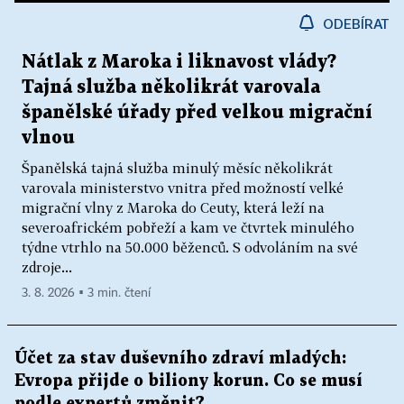
ODEBÍRAT
Nátlak z Maroka i liknavost vlády?
Tajná služba několikrát varovala
španělské úřady před velkou migrační
vlnou
Španělská tajná služba minulý měsíc několikrát
varovala ministerstvo vnitra před možností velké
migrační vlny z Maroka do Ceuty, která leží na
severoafrickém pobřeží a kam ve čtvrtek minulého
týdne vtrhlo na 50.000 běženců. S odvoláním na své
zdroje...
3. 8. 2026 ▪ 3 min. čtení
Účet za stav duševního zdraví mladých:
Evropa přijde o biliony korun. Co se musí
podle expertů změnit?