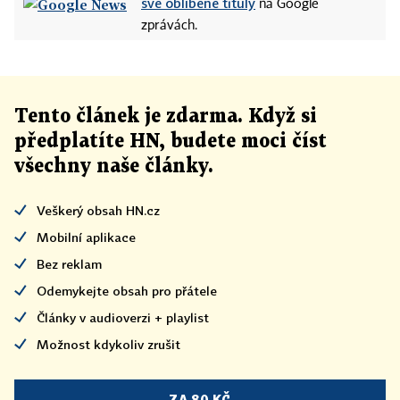
své oblíbené tituly
na Google
zprávách.
Tento článek
je
zdarma. Když si
předplatíte HN, budete moci číst
všechny naše články
.
Veškerý obsah HN.cz
Mobilní aplikace
Bez reklam
Odemykejte obsah pro přátele
Články v audioverzi + playlist
Možnost kdykoliv zrušit
ZA 80 KČ