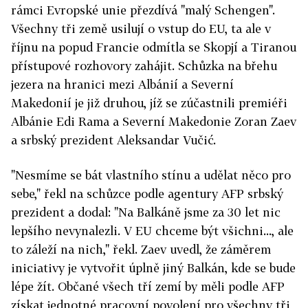
rámci Evropské unie přezdívá "malý Schengen".
Všechny tři země usilují o vstup do EU, ta ale v
říjnu na popud Francie odmítla se Skopjí a Tiranou
přístupové rozhovory zahájit. Schůzka na břehu
jezera na hranici mezi Albánií a Severní
Makedonií je již druhou, jíž se zúčastnili premiéři
Albánie Edi Rama a Severní Makedonie Zoran Zaev
a srbský prezident Aleksandar Vučić.
"Nesmíme se bát vlastního stínu a udělat něco pro
sebe," řekl na schůzce podle agentury AFP srbský
prezident a dodal: "Na Balkáně jsme za 30 let nic
lepšího nevynalezli. V EU chceme být všichni..., ale
to záleží na nich," řekl. Zaev uvedl, že záměrem
iniciativy je vytvořit úplně jiný Balkán, kde se bude
lépe žít. Občané všech tří zemí by měli podle AFP
získat jednotné pracovní povolení pro všechny tři