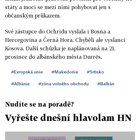
státy a moci se mezi nimi pohybovat jen s
občanským průkazem.
Své zástupce do Ochridu vyslala i Bosna a
Hercegovina a Černá Hora. Chyběli ale vyslanci
Kosova. Další schůzka je naplánovaná na 21.
prosince do albánského města Durrës.
#Evropská unie
#Makedonie
#Srbsko
#Albánie
#zóna volného obchodu
#Balkán
Nudíte se na poradě?
Vyřešte dnešní hlavolam HN