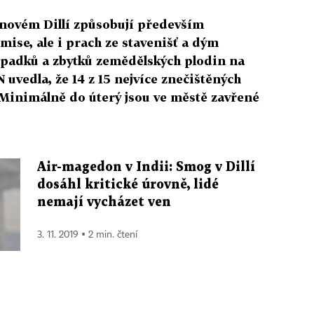
onovém Dillí způsobují především
ise, ale i prach ze stavenišť a dým
odpadků a zbytků zemědělských plodin na
 uvedla, že 14 z 15 nejvíce znečištěných
 Minimálně do úterý jsou ve městě zavřené
Air-magedon v Indii: Smog v Dillí
dosáhl kritické úrovně, lidé
nemají vycházet ven
3. 11. 2019 ▪ 2 min. čtení