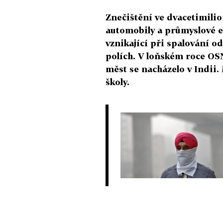
Znečištění ve dvacetimili
automobily a průmyslové em
vznikající při spalování 
polích. V loňském roce OSN
měst se nacházelo v Indii.
školy.