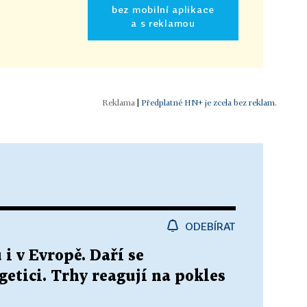
bez mobilní aplikace
a s reklamou
|
Předplatné HN+ je zcela bez reklam.
ODEBÍRAT
i v Evropě. Daří se
getici. Trhy reagují na pokles