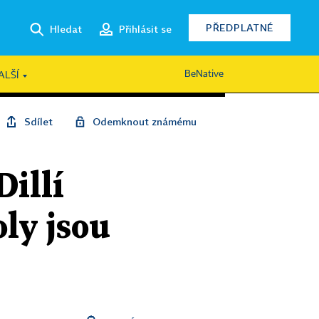
PŘEDPLATNÉ
Hledat
Přihlásit se
BeNative
ALŠÍ
Sdílet
Odemknout známému
Dillí
ly jsou