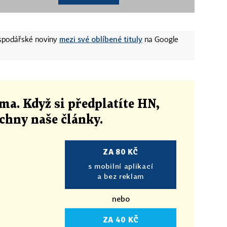
mezi své oblíbené tituly
ospodářské noviny
na Google
ma. Když si předplatíte HN,
echny naše články
.
ZA 80 KČ
s mobilní aplikací
a bez reklam
nebo
ZA 40 KČ