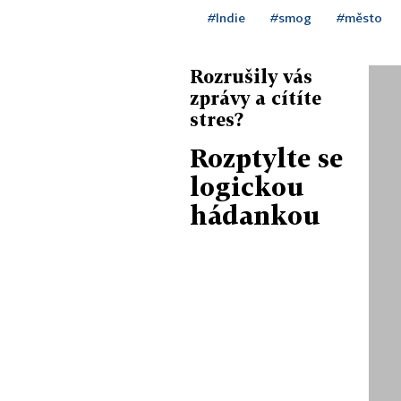
#Indie
#smog
#město
Rozrušily vás
zprávy a cítíte
stres?
Rozptylte se
logickou
hádankou