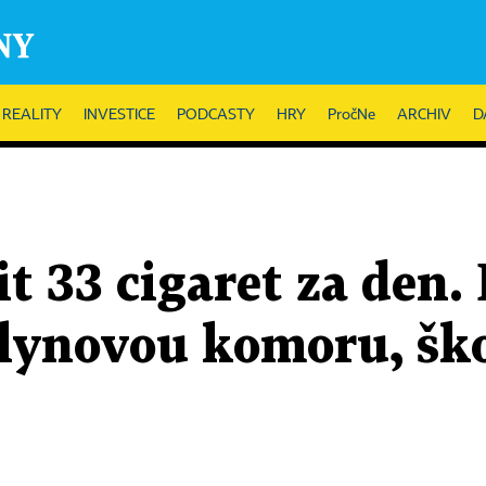
REALITY
INVESTICE
PODCASTY
HRY
PročNe
ARCHIV
D
t 33 cigaret za den. 
lynovou komoru, ško