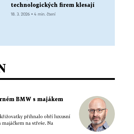
technologických firem klesají
18. 3. 2026 ▪ 4 min. čtení
N
 černém BMW s majákem
 křižovatky přihnalo obří luxusní
m majáčkem na střeše. Na