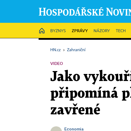
ZPRÁVY
HOME
BYZNYS
NÁZORY
TECH
HN.cz
›
Zahraniční
VIDEO
Jako vykouři
připomíná p
zavřené
Economia